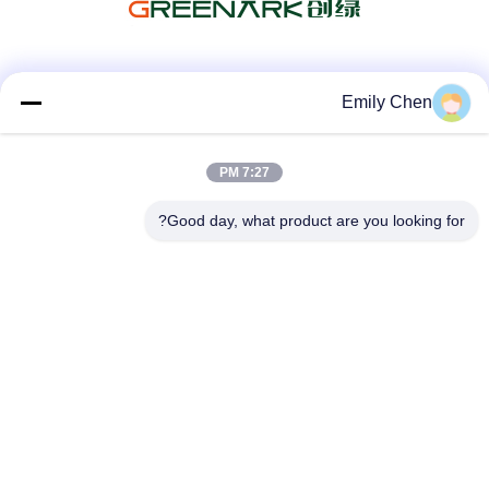
وسائل التواصل الاجتماعي
Emily Chen
7:27 PM
اتصال سريع
Good day, what product are you looking for?
الهاتف
86--18964553551
البريد الإلكتروني
info01@greenarkworld.com
العنوان
رقم 253 ، طريق Xuanchun ، مجمع Sanzao الصناعي ، منطقة
Pudong الجديدة ، شنغهاي ، الصين 201314