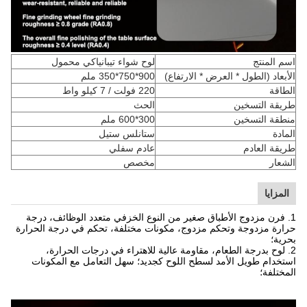
اسم المنتج
لوح شواء تيبانياكي محمول
الأبعاد (الطول * العرض * الارتفاع)
900*750*350 ملم
الطاقة
220 فولت / 7 كيلو واط
طريقة التسخين
الحث
منطقة التسخين
300*600 ملم
المادة
ستانلس ستيل
طريقة العادم
عادم سفلي
الشعار
مخصص
المزايا
1. فرن مزدوج الأطباق صغير من النوع الخزفي متعدد الوظائف، درجة
حرارة مزدوجة وتحكم مزدوج، مكونات مختلفة، تحكم في درجة الحرارة
بحرية؛
2. لوح بدرجة الطعام، مقاومة عالية للاهتراء في درجات الحرارة،
استخدام طويل الأمد لسطح اللوح كجديد؛ سهل التعامل مع المكونات
المختلفة؛