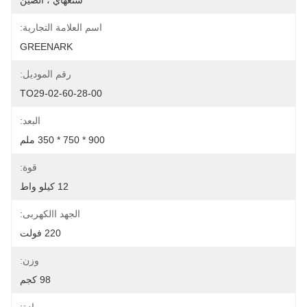
شنغهاي ، الصين
اسم العلامة التجارية:
GREENARK
رقم الموديل:
TO29-02-60-28-00
البعد:
900 * 750 * 350 ملم
قوة:
12 كيلو واط
الجهد االكهربى:
220 فولت
وزن:
98 كجم