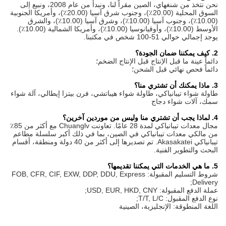
نحن نتخذ من شنغهاي، الصين مقراً لنا، ونبدأ من عام 2008، ونبيع إلى
السوق المحلية (20.00٪)، وجنوب شرق آسيا (20.00٪)، وأمريكا الجنوبية
(10.00٪)، وجنوب آسيا (10.00٪)، وشرق آسيا (10.00٪)، والشرق
الأوسط (10.00٪)، وأوقيانوسيا (10.00٪)، وأمريكا الشمالية (10.00٪).
يوجد إجمالي حوالي 51-100 شخص في مكتبنا.
2. كيف يمكننا ضمان الجودة؟
دائماً عينة ما قبل الإنتاج قبل الإنتاج الضخم؛
دائماً فحص نهائي قبل الشحن؛
3. ماذا يمكنك أن تشتري منا؟
طاولة شواء تيبانياكي، طاولة شواء هيباتشي، فرن بيتزا إيطالي، آلة شواء
سمك، آلات شواء دجاج
4. لماذا يجب أن تشتري منا وليس من موردين آخرين؟
مجال معدات تيبانياكي لمدة 28 عامًا. تعاونت Chuanglv مع أكثر من 85٪
من مالكي معدات تيبانياكي في الصين، بما في ذلك أكبر سلسلة مطاعم
تيبانياكي Akasakatei. تم تصديرها إلى أكثر من 40 دولة ومنطقة، أقسام
البحث والتطوير الفنية.
5. ما هي الخدمات التي يمكننا تقديمها؟
شروط التسليم المقبولة: FOB, CFR, CIF, EXW, DDP, DDU, Express
Delivery;
عملة الدفع المقبولة: USD, EUR, HKD, CNY;
نوع الدفع المقبول: T/T, L/C;
اللغة المنطوقة: الإنجليزية، الصينية