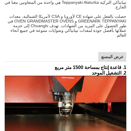
تيبانياكي التركية Teppanyaki Alaturka هي واحدة من المتعاونين معنا في
الخارج.
حصلت بالفعل على شهادة CE لأوروبا و CSA لأمريكا الشمالية، معدات
GREENARK TEPPANYAKI و OVEN GRANDMASTER OVENS في
طور الحصول على المزيد من الشهادات. تهدف Chuanglv إلى خدمة
عملائها بأفضل جودة لمعدات تيبانياكي وشوايات متنوعة في جميع أنحاء
العالم.
عرض المصنع
1. قاعدة إنتاج بمساحة 1500 متر مربع
2. التشغيل الموحد