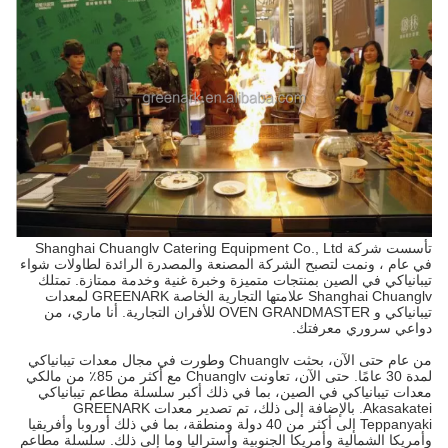
تأسست شركة Shanghai Chuanglv Catering Equipment Co., Ltd
في عام ، ونمت لتصبح الشركة المصنعة والمصدرة الرائدة لطاولات شواء
تيبانياكي في الصين بمنتجات متميزة وخبرة غنية وخدمة ممتازة. تمتلك
Shanghai Chuanglv علامتها التجارية الخاصة GREENARK لمعدات
تيبانياكي و OVEN GRANDMASTER للأفران التجارية. أنا ماري، من
دواعي سروري معرفتك.
من عام حتى الآن، بحثت Chuanglv وطورت في مجال معدات تيبانياكي
لمدة 30 عامًا. حتى الآن، تعاونت Chuanglv مع أكثر من 85٪ من مالكي
معدات تيبانياكي في الصين، بما في ذلك أكبر سلسلة مطاعم تيبانياكي
Akasakatei. بالإضافة إلى ذلك، تم تصدير معدات GREENARK
Teppanyaki إلى أكثر من 40 دولة ومنطقة، بما في ذلك أوروبا وأفريقيا
وأمريكا الشمالية وأمريكا الجنوبية وأستراليا وما إلى ذلك. سلسلة مطاعم