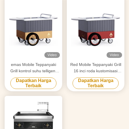
Video
Video
emas Mobile Teppanyaki
Red Mobile Teppanyaki Grill
Grill kontrol suhu telligent
16 inci roda kustomisasi
dan tepat pergerakan bebas
Pergerakan bebas Bahan
Dapatkan Harga
Dapatkan Harga
papan kelas makanan
kelas makanan Hibachi Grill
Terbaik
Terbaik
Hibachi Grill Table
Table