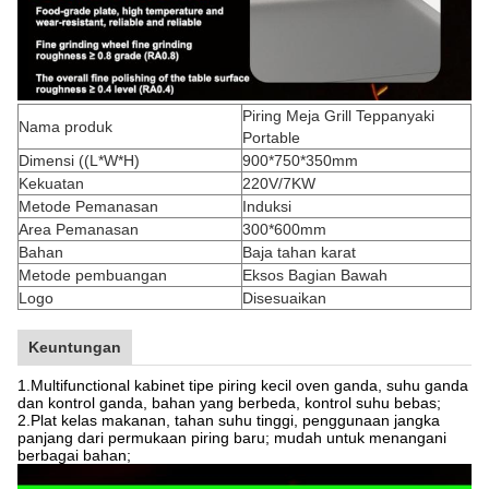
Piring Meja Grill Teppanyaki
Nama produk
Portable
Dimensi ((L*W*H)
900*750*350mm
Kekuatan
220V/7KW
Metode Pemanasan
Induksi
Area Pemanasan
300*600mm
Bahan
Baja tahan karat
Metode pembuangan
Eksos Bagian Bawah
Logo
Disesuaikan
Keuntungan
1.Multifunctional kabinet tipe piring kecil oven ganda, suhu ganda
dan kontrol ganda, bahan yang berbeda, kontrol suhu bebas;
2.Plat kelas makanan, tahan suhu tinggi, penggunaan jangka
panjang dari permukaan piring baru; mudah untuk menangani
berbagai bahan;