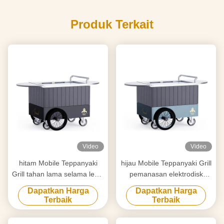
Produk Terkait
Video
Video
hitam Mobile Teppanyaki
hijau Mobile Teppanyaki Grill
Grill tahan lama selama lebih
pemanasan elektrodisk
dari 20 tahun papan kelas
Pergerakan bebas Papan
Dapatkan Harga
Dapatkan Harga
makanan Hibachi Grill Table
kelas makanan Hibachi Grill
Terbaik
Terbaik
Table