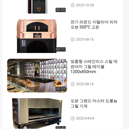
그
생선류 그릴 기계
2025-10-28
릴
00:55
스
전기 라운드 이탈리아 피자
테
오븐 500°C 고온
인
이탈리아 피자 오븐
레
2025-08-16
스
00:11
스
맞춤형 스테인리스 스틸 데
틸
판야끼 그릴 테이블
소
1200x850mm
재
테프퍼니아키 그릴 표
2025-08-16
전기
00:59
테프
지금 얘기해
2025-
573
퍼니
오븐 그랜드 마스터 도롱뇽
05-24
의견
아키
공유
그릴 기계
그릴
#
상업적 바베큐 그릴
2025-04-04
전
00:41
기