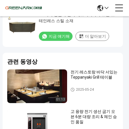
11 자리 상업적 전기 테프퍼니아키 그릴 스
11
테인레스 스틸 소재
자
리
지금 얘기해
더 알아보기
상
업
적
관련 동영상
전
기
전기 레스토랑 바닥 서있는
Teppanyaki Grill 테이블
테
프
전기 테프퍼니아키 그릴
2025-05-24
퍼
01:13
니
고 용량 전기 생선 굽기 오
아
븐 6분 대량 조리 & 체인 승
키
인 품질