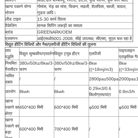
आवेदन
आउटडोर बारबेक्यू, रेस्तरां, होटल, फूड प्लाजा, बुफे कार आदि
खाना पकाने योग्य
गोमांस, भेड़ का मांस, चिकन, मछली, शेलफिश, सब्जी, चावल,
भोजन
नूडल आदि।
लीड टाइम
15-30 कार्य दिवस
पैकेजिंग
मानक शिपिंग लकड़ी का मामला
ब्रांड
GREENARK/OEM
प्रमाणन
आईएसओ9001-2008, सीई उपलब्ध; सीएसए, यूएल चल रहा है
विद्युत हीटिंग विधियों और गैस/एलपीजी हीटिंग विधियों की तुलना
ताप
पाइपलाइन
विद्युत चुम्बकीय/प्रवर्तन
विद्युत ट्यूब हीटर
एलपीजी
पद्धति
प्राकृतिक गै
नियमित
380v/50hz/8kw/3-
380v/50hz/8kw/3-
8kw
8kw
पैरामीटर
चरण
चरण
((≈18mj/m3)
((≈33mj/
नामित
/
/
2800pa±500pa
2000pa±
दबाव
0.29m3/0.6
उपभोग
8kwh
8kwh
0.8m3/h
किलोग्राम/घंटा
खाना
पकाने का
450*400 मिमी
600*400 मिमी
φ500 मिमी
φ500 मिमी
क्षेत्र
खाना
पकाने का
600*400 मिमी
700*400 मिमी
/
/
बड़ा