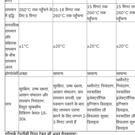
क्षेत्र
15 मिनट तक
15 मिनट त
तापमान
260°C तक पहुँचने के
15-18 मिनट तक
260°C तक
260°C तक
में वृद्धि
लिए 6 मिनट
260°C तक पहुँचना
पहुँचना
पहुँचना
वास्तविक
तापमान
और
संकेतक
±1°C
±20°C
±20°C
±20°C
तापमान
के बीच
तापमान
अंतर
होम्योथेर्मी
अच्छा
सामान्य
सामान्य
सामान्य
थर्मोस्टेट
सुरक्षित, उच्च दक्षता,
थर्मोस्टेट नियंत्रण,
नियंत्रण,
सुरक्षित, उच्च दक्षता,
आसान संचालन; कम
स्वचालित
स्वचालित
आसान संचालन और
तापमान वापसी, एक
इलेक्ट्रॉनिक
इलेक्ट्रॉनिक
तापमान नियंत्रण;
लाभ
पकवान पकाने के बाद
इग्निशन डिवाइस,
इग्निशन
विद्युत चुम्बकीय
सेट तापमान प्राप्त
स्वचालित लौ
डिवाइस,
विकिरण केवल 18-
करने के लिए लगभग 2-
विफलता सुरक्षा
स्वचालित लौ
30k
3 मिनट लगते हैं
डिवाइस
विफलता सुरक्
डिवाइस
ग्रीनार्क टेपनीकी ग्रिल टेबल की अद्भुत मैनक्राफ्टः