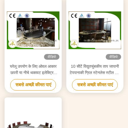
वीडियो
वीडियो
घरेलू उपयोग के लिए ओवल आकार
10 सीटें विद्युतचुंबकीय ताप जापानी
ऊपरी या नीचे थकावट इलेक्ट्रिक
टेपपानाकी ग्रिल स्टेनलेस स्टील और
ट्यूब हीटर टेपपानाकी ग्रिल
मिश्र धातु इस्पात
सबसे अच्छी कीमत पाएं
सबसे अच्छी कीमत पाएं