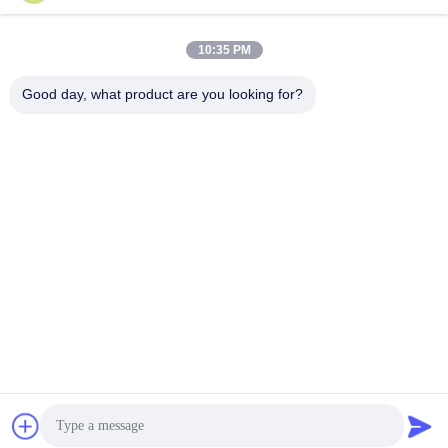
10:35 PM
Contatto rapido
Good day, what product are you looking for?
Telefono
86--18964553551
E-mail
info01@greenarkworld.com
Indirizzo
No. 253, strada di Xuanchun, complesso industriale di
Sanzao, nuova area di Pudong, Shanghai, Cina 201314
Politica sulla privacy
|
Mappa del sito
Cina Buona qualità Tabella della griglia di Teppanyaki Fornitore.
2016-2026 Shanghai Chuanglv Catering Equipment Co., Ltd Tutti
i diritti riservati.