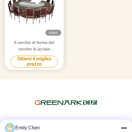
video
Il cerchio di forma del
cerchio di acciaio
inossidabile di 12 sedili
Ottieni il miglior
trasforma la tabella
prezzo
giapponese di Teppanyaki
Mezzi sociali
Emily Chen