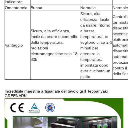
indicatore
Omeotermia
Buona
Normale
Normale
Sicuro, alta
Controll
efficienza, facile
termosta
da usare; ritorno
dispositi
Sicuro, alta efficienza,
a bassa
accensi
facile da usare e controllo
temperatura, ci
elettroni
della temperatura;
vogliono circa 2-3
Vantaggio
automati
radiazioni
minuti per
dispositi
elettromagnetiche solo 18-
ottenere la
automati
30k
temperatura
protezio
impostata dopo
contro i
aver cucinato un
della fi
piatto
Incredibile maestria artigianale del tavolo grill Teppanyaki
GREENARK: