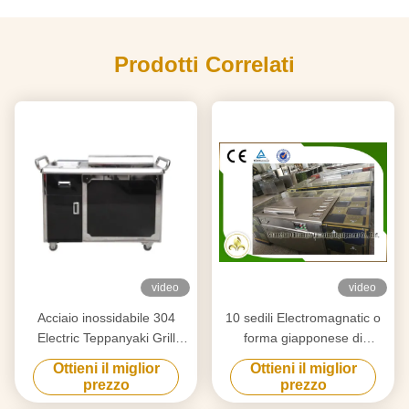
Prodotti Correlati
video
video
Acciaio inossidabile 304
10 sedili Electromagnatic o
Electric Teppanyaki Grill
forma giapponese di
Table 380V
rettangolo della Tabella della
Ottieni il miglior
Ottieni il miglior
griglia di Teppanyaki del
prezzo
prezzo
riscaldamento di induzione