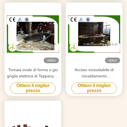
video
video
Tomaia ovale di forma o giù
Acciaio inossidabile di
griglia elettrica di Teppanyaki
riscaldamento
dei radiatori della
elettromagnetico della griglia
Ottieni il miglior
Ottieni il miglior
metropolitana di
giapponese di Teppanyaki di
prezzo
prezzo
esaurimento per uso
10 sedili ed acciaio legato
domestico