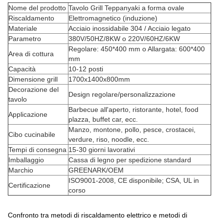
Nome del prodotto
Tavolo Grill Teppanyaki a forma ovale
Riscaldamento
Elettromagnetico (induzione)
Materiale
Acciaio inossidabile 304 / Acciaio legato
Parametro
380V/50HZ/8KW o 220V/60HZ/6KW
Regolare: 450*400 mm o Allargata: 600*400
Area di cottura
mm
Capacità
10-12 posti
Dimensione grill
1700x1400x800mm
Decorazione del
Design regolare/personalizzazione
tavolo
Barbecue all'aperto, ristorante, hotel, food
Applicazione
plazza, buffet car, ecc.
Manzo, montone, pollo, pesce, crostacei,
Cibo cucinabile
verdure, riso, noodle, ecc.
Tempi di consegna
15-30 giorni lavorativi
Imballaggio
Cassa di legno per spedizione standard
Marchio
GREENARK/OEM
ISO9001-2008, CE disponibile; CSA, UL in
Certificazione
corso
Confronto tra metodi di riscaldamento elettrico e metodi di