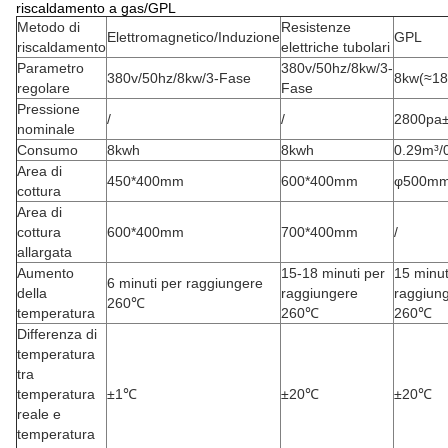
riscaldamento a gas/GPL
Metodo di
Resistenze
Elettromagnetico/Induzione
GPL
riscaldamento
elettriche tubolari
Parametro
380v/50hz/8kw/3-
380v/50hz/8kw/3-Fase
8kw(≈18
regolare
Fase
Pressione
/
/
2800pa
nominale
Consumo
8kwh
8kwh
0.29m³/
Area di
450*400mm
600*400mm
φ500m
cottura
Area di
cottura
600*400mm
700*400mm
/
allargata
Aumento
15-18 minuti per
15 minut
6 minuti per raggiungere
della
raggiungere
raggiun
260℃
temperatura
260℃
260℃
Differenza di
temperatura
tra
temperatura
±1℃
±20℃
±20℃
reale e
temperatura