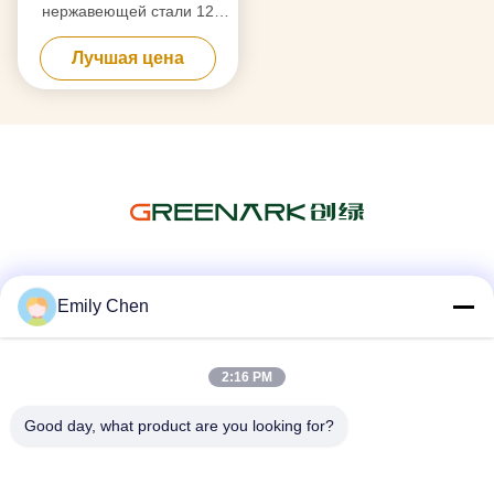
нержавеющей стали 12
мест формирует японскую
Лучшая цена
таблицу теппаньяки
Социальные сети
Emily Chen
2:16 PM
Быстрый контакт
Good day, what product are you looking for?
Телефон
86--18964553551