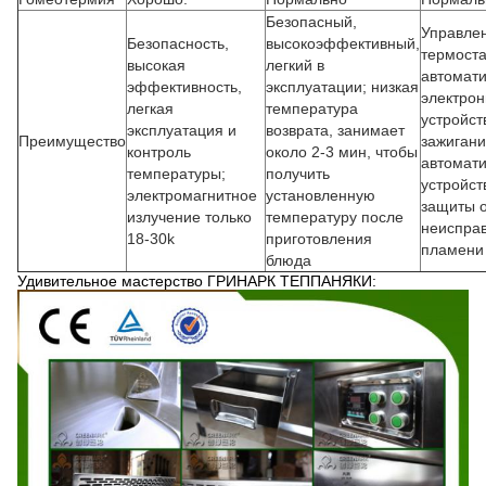
Безопасный,
Управле
Безопасность,
высокоэффективный,
термоста
высокая
легкий в
автомати
эффективность,
эксплуатации; низкая
электро
легкая
температура
устройст
эксплуатация и
возврата, занимает
Преимущество
зажигани
контроль
около 2-3 мин, чтобы
автомати
температуры;
получить
устройст
электромагнитное
установленную
защиты 
излучение только
температуру после
неиспра
18-30k
приготовления
пламени
блюда
Удивительное мастерство ГРИНАРК ТЕППАНЯКИ: