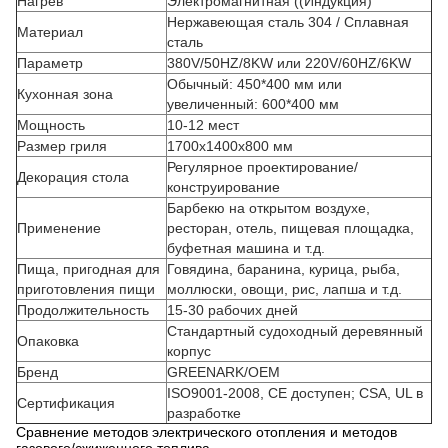
Нагрев
Электромагнитная ((Индукция)
Нержавеющая сталь 304 / Сплавная
Материал
сталь
Параметр
380V/50HZ/8KW или 220V/60HZ/6KW
Обычный: 450*400 мм или
Кухонная зона
увеличенный: 600*400 мм
Мощность
10-12 мест
Размер гриля
1700x1400x800 мм
Регулярное проектирование/
Декорация стола
конструирование
Барбекю на открытом воздухе,
Применение
ресторан, отель, пищевая площадка,
буфетная машина и т.д.
Пища, пригодная для
Говядина, баранина, курица, рыба,
приготовления пищи
моллюски, овощи, рис, лапша и т.д.
Продолжительность
15-30 рабочих дней
Стандартный судоходный деревянный
Опаковка
корпус
Бренд
GREENARK/OEM
ISO9001-2008, CE доступен; CSA, UL в
Сертификация
разработке
Сравнение методов электрического отопления и методов