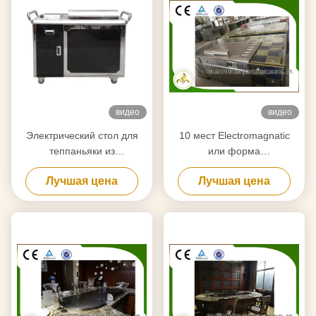
видео
видео
Электрический стол для
10 мест Electromagnatic
теппаньяки из
или форма
нержавеющей стали 304,
прямоугольника таблицы
Лучшая цена
Лучшая цена
380 В
гриля теппаньяки топления
индукции японской