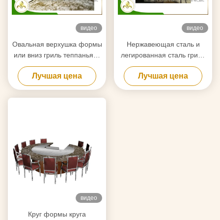
видео
видео
Овальная верхушка формы
Нержавеющая сталь и
или вниз гриль теппаньяки
легированная сталь гриля
подогревателей трубки
теппаньяки 10 мест
Лучшая цена
Лучшая цена
высасывания
электромагнитные
электрический для
нагревая японские
домашней пользы
видео
Круг формы круга