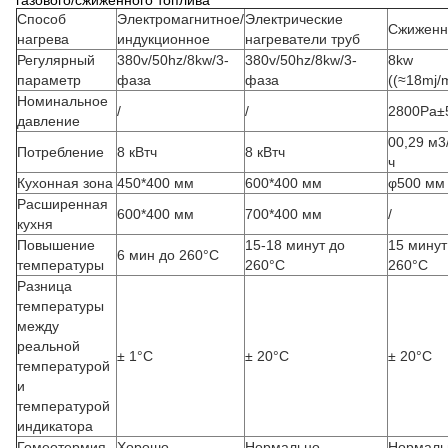
газового/сжиженного топлива
Способ
Электромагнитное/
Электрические
Сжиженн
нагрева
индукционное
нагреватели труб
Регулярный
380v/50hz/8kw/3-
380v/50hz/8kw/3-
8kw
параметр
фаза
фаза
((≈18mj/
Номинальное
/
/
2800Pa±
давление
00,29 м3/
Потребление
8 кВтч
8 кВтч
ч
Кухонная зона
450*400 мм
600*400 мм
φ500 мм
Расширенная
600*400 мм
700*400 мм
/
кухня
Повышение
15-18 минут до
15 минут
6 мин до 260°C
температуры
260°C
260°C
Разница
температуры
между
реальной
± 1°C
± 20°C
± 20°C
температурой
и
температурой
индикатора
Гомеотермия
Хорошо.
Нормально
Нормаль