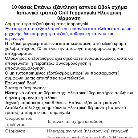
10 θέσεις Επάνω εξάντληση καπνού Οβάλ σχήμα
Ιαπωνικό τραπέζι Grill Teppanyaki Ηλεκτρική
θέρμανση
Δομή του τραπεζιού ψησίματος teppanyaki
Ένα κομμάτι του εξοπλισμού του τεπανάκι αποτελείται από σώμα
μηχανής, διακόσμηση τραπεζιού, καθαριστή καπνού και
αεραγωγό.
Η πλάκα μαγειρέματος είναι κατασκευασμένη από ειδικό κράμα
χάλυβα πάχους 20 mm για την αποφυγή παραμόρφωσης και
αποχρώματος.
Ολόκληρος ο εξοπλισμός έχει σχεδιαστεί ενσωματωμένος ώστε να
αποφεύγεται η περαιτέρω συναρμολόγηση ή
αποσυναρμολόγηση.
Ο μη τυποποιημένος εξοπλισμός μπορεί να προσαρμοστεί
σύμφωνα με τις απαιτήσεις των πελατών.
Εσωτερική δομή
Σύστημα θέρμανσης:
Ηλεκτρικό σύστημα θέρμανσης: Ηλεκτρικοί θερμαντήρες σωλήνων
ή ηλεκτρομαγνητική πλάκα.
Τεχνική παράμετρος για 8 θέσεις Επάνω εξάντληση καπνού
Ατσάλι Ατσάλι Σχήμα ημικύκλου Ηλεκτρική θέρμανση Ιαπωνικό
τραπέζι μπάρμπεκιου Teppanyaki
Ονομασία του
Τεπανάκι σε σχήμα ωοειδούς
προϊόντος
Θέρμανση
Ηλεκτρομαγνητική (ηλεκτρονική) επαγωγή
Ατσάλι από ανοξείδωτο χάλυβα 304/ κράμα