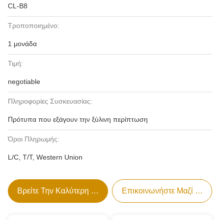
CL-B8
Τροποποιημένο:
1 μονάδα
Τιμή:
negotiable
Πληροφορίες Συσκευασίας:
Πρότυπα που εξάγουν την ξύλινη περίπτωση
Όροι Πληρωμής:
L/C, T/T, Western Union
Βρείτε Την Καλύτερη Τιμή
Επικοινωνήστε Μαζί Μας