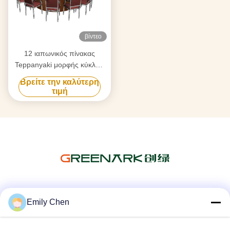
βίντεο
12 ιαπωνικός πίνακας
Teppanyaki μορφής κύκλων
μορφής κύκλων ανοξείδωτου
Βρείτε την καλύτερη
καθισμάτων
τιμή
Κοινωνικά Μέσα
Emily Chen