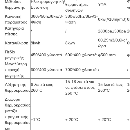
Μέθοδος
Ηλεκτρομαγνητική/
Φ
θερμαντήρες
ΥΦΑ
θέρμανσης
Εντόπιση
γ
σωλήνων
Κανονική
380v/50hz/8kw/3-
380v/50hz/8kw/3-
8kw(≈18mj/m3)
8
παράμετρος
Φάση
Φάση
Κατηγορία
/
/
2800pa±500pa
2
πίεσης
00,29m3/0,6kg/
Κατανάλωση
8kwh
8kwh
0
ώρα
Πεδίο
450*400 χιλιοστά
600*400 χιλιοστά
φ500 mm
φ
μαγειρικής
Μεγαλύτερη
περιοχή
600*400 χιλιοστά
700*400 χιλιοστά
/
/
μαγειρικής
15-18 λεπτά για
Αύξηση της
6 λεπτά έως
15 λεπτά έως
1
να φτάσει στους
θερμοκρασίας
260°C
260°C
2
260 °C
Διαφορά
θερμοκρασίας
μεταξύ
πραγματικής
±1°C
± 20°C
± 20°C
±
θερμοκρασίας
και