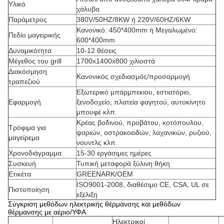
Υλικό
χάλυβα
Παράμετρος
380V/50HZ/8KW ή 220V/60HZ/6KW
Κανονικό: 450*400mm ή Μεγαλωμένο:
Πεδίο μαγειρικής
600*400mm
Δυναμικότητα
10-12 θέσεις
Μέγεθος του grill
1700x1400x800 χιλιοστά
Διακόσμηση
Κανονικός σχεδιασμός/προσαρμογή
τραπεζιού
Εξωτερικό μπάρμπεκιου, εστιατόριο,
Εφαρμογή
ξενοδοχείο, πλατεία φαγητού, αυτοκίνητο
μπουφέ κλπ.
Κρέας βοδινού, προβάτου, κοτόπουλου,
Τρόφιμα για
ψαριών, οστρακοειδών, λαχανικών, ρυζιού,
μαγείρεμα
νουντλς κλπ.
Χρονοδιάγραμμα
15-30 εργάσιμες ημέρες
Συσκευή
Τυπική μεταφορά ξύλινη θήκη
Ετικέτα
GREENARK/OEM
ISO9001-2008, διαθέσιμο CE, CSA, UL σε
Πιστοποίηση
εξέλιξη
Σύγκριση μεθόδων ηλεκτρικής θέρμανσης και μεθόδων
θέρμανσης με αέριο/ΥΦΑ
Ηλεκτρικοί