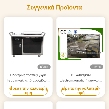
Συγγενικά Προϊόντα
βίντεο
βίντεο
Ηλεκτρική τραπέζι γκριλ
10 καθίσματα
Teppanyaki από ανοξείδωτο
Electromagnatic ή επαγωγή
χάλυβα 304 380V
που θερμαίνει την ιαπωνική
Βρείτε την καλύτερη
Βρείτε την καλύτερη
μορφή επιτραπέζιων
τιμή
τιμή
ορθογωνίων σχαρών
Teppanyaki