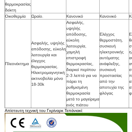
θερμοκρασίας
δείκτη
Οικοθερμία
Ωραίο.
Κανονικό
Κανονικό
Κ
Ασφαλής,
υψηλής
απόδοσης,
Ελέγχος
Ε
εύκολη
θερμοστάτη,
θ
Ασφαλής, υψηλής
λειτουργία,
συσκευή
σ
απόδοσης, εύκολη
χαμηλή
ηλεκτρονικής
η
λειτουργία και
επιστροφή
αυτόματης
α
έλεγχος
Πλεονέκτημα
θερμοκρασίας,
ανάφλεξης,
α
θερμοκρασίας.
διαρκεί περίπου
συσκευή
σ
Ηλεκτρομαγνητική
2-3 λεπτά για να
προστασίας
π
ακτινοβολία μόνο
πάρει τη
από την
α
18-30k
ρυθμισμένη
αποτυχία της
α
θερμοκρασία
φλόγας
φ
μετά το μαγείρεμα
ενός πιάτου
Απίστευτη τεχνική του Γκρίναρκ Τεπάνιακί: