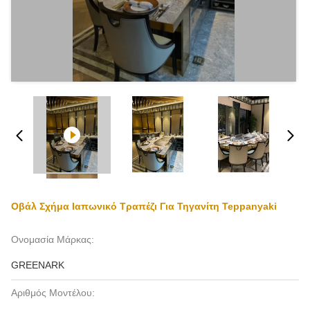
Οβάλ Σχήμα Ιαπωνικό Τραπέζι Για Τηγανίτη Teppanyaki
Ονομασία Μάρκας:
GREENARK
Αριθμός Μοντέλου: