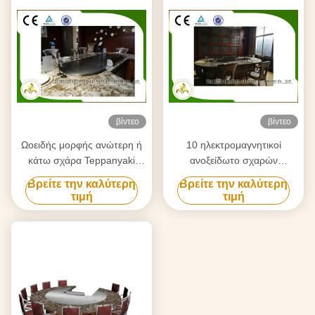
βίντεο
βίντεο
Ωοειδής μορφής ανώτερη ή
10 ηλεκτρομαγνητικοί
κάτω σχάρα Teppanyaki
ανοξείδωτο σχαρών
θερμαστρών σωλήνων
θέρμανσης ιαπωνικοί
Βρείτε την καλύτερη
Βρείτε την καλύτερη
εξαγωγής ηλεκτρική για την
Teppanyaki καθισμάτων και
τιμή
τιμή
εγχώρια χρήση
χάλυβας κραμάτων