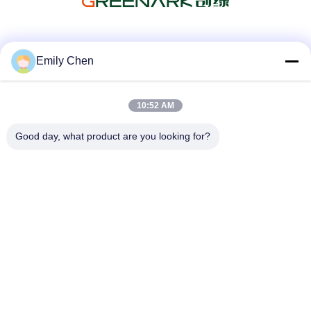
Les réseaux sociaux
Emily Chen
10:52 AM
Contactez rapidement
Good day, what product are you looking for?
Télégramme
86--18964553551
E-mail
info01@greenarkworld.com
Adresse
No. 253, route de Xuanchun, parc industriel de Sanzao,
nouvelle région de Pudong, Changhaï, Chine 201314