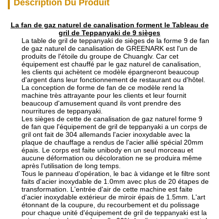
Description Du Produit
La fan de gaz naturel de canalisation forment le Tableau de
gril de Teppanyaki de 9 sièges
La table de gril de teppanyaki de sièges de la forme 9 de fan
de gaz naturel de canalisation de GREENARK est l'un de
produits de l'étoile du groupe de Chuanglv. Car cet
équipement est chauffé par le gaz naturel de canalisation,
les clients qui achètent ce modèle épargneront beaucoup
d'argent dans leur fonctionnement de restaurant ou d'hôtel.
La conception de forme de fan de ce modèle rend la
machine très attrayante pour les clients et leur fournit
beaucoup d'amusement quand ils vont prendre des
nourritures de teppanyaki.
Les sièges de cette de canalisation de gaz naturel forme 9
de fan que l'équipement de gril de teppanyaki a un corps de
gril ont fait de 304 allemands l'acier inoxydable avec la
plaque de chauffage a rendus de l'acier allié spécial 20mm
épais. Le corps est faite unibody en un seul morceau et
aucune déformation ou décoloration ne se produira même
après l'utilisation de long temps.
Tous le panneau d'opération, le bac à vidange et le filtre sont
faits d'acier inoxydable de 1.0mm avec plus de 20 étapes de
transformation. L'entrée d'air de cette machine est faite
d'acier inoxydable extérieur de miroir épais de 1.5mm. L'art
étonnant de la coupure, du recourbement et du polissage
pour chaque unité d'équipement de gril de teppanyaki est la