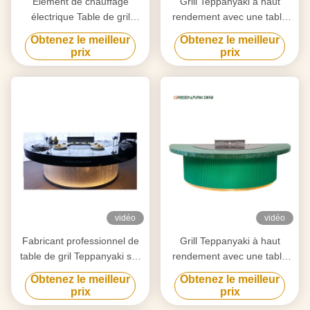
Élément de chauffage
Grill Teppanyaki à haut
électrique Table de gril
rendement avec une table
Teppanyaki pour la
de 20 mm en acier allié de
Obtenez le meilleur
Obtenez le meilleur
purification personnalisée
qualité alimentaire et un
prix
prix
selon vos besoins
chauffage intelligent
vidéo
vidéo
Fabricant professionnel de
Grill Teppanyaki à haut
table de gril Teppanyaki sur
rendement avec une table
mesure avec design gratuit
de 20 mm en acier allié de
Obtenez le meilleur
Obtenez le meilleur
fournisseur fiable
qualité alimentaire et un
prix
prix
d'équipement de gril Hibachi
chauffage intelligent