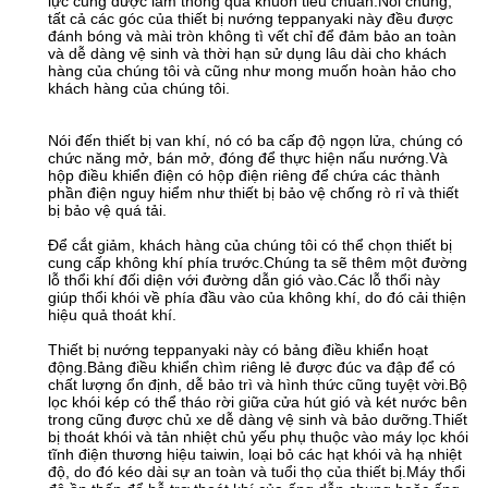
lực cũng được làm thông qua khuôn tiêu chuẩn.Nói chung,
tất cả các góc của thiết bị nướng teppanyaki này đều được
đánh bóng và mài tròn không tì vết chỉ để đảm bảo an toàn
và dễ dàng vệ sinh và thời hạn sử dụng lâu dài cho khách
hàng của chúng tôi và cũng như mong muốn hoàn hảo cho
khách hàng của chúng tôi.
Nói đến thiết bị van khí, nó có ba cấp độ ngọn lửa, chúng có
chức năng mở, bán mở, đóng để thực hiện nấu nướng.Và
hộp điều khiển điện có hộp điện riêng để chứa các thành
phần điện nguy hiểm như thiết bị bảo vệ chống rò rỉ và thiết
bị bảo vệ quá tải.
Để cắt giảm, khách hàng của chúng tôi có thể chọn thiết bị
cung cấp không khí phía trước.Chúng ta sẽ thêm một đường
lỗ thổi khí đối diện với đường dẫn gió vào.Các lỗ thổi này
giúp thổi khói về phía đầu vào của không khí, do đó cải thiện
hiệu quả thoát khí.
Thiết bị nướng teppanyaki này có bảng điều khiển hoạt
động.Bảng điều khiển chìm riêng lẻ được đúc va đập để có
chất lượng ổn định, dễ bảo trì và hình thức cũng tuyệt vời.Bộ
lọc khói kép có thể tháo rời giữa cửa hút gió và két nước bên
trong cũng được chủ xe dễ dàng vệ sinh và bảo dưỡng.Thiết
bị thoát khói và tản nhiệt chủ yếu phụ thuộc vào máy lọc khói
tĩnh điện thương hiệu taiwin, loại bỏ các hạt khói và hạ nhiệt
độ, do đó kéo dài sự an toàn và tuổi thọ của thiết bị.Máy thổi