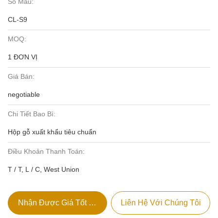
Số Mẫu:
CL-S9
MOQ:
1 ĐƠN VỊ
Giá Bán:
negotiable
Chi Tiết Bao Bì:
Hộp gỗ xuất khẩu tiêu chuẩn
Điều Khoản Thanh Toán:
T / T, L / C, West Union
Nhận Được Giá Tốt Nhất
Liên Hệ Với Chúng Tôi