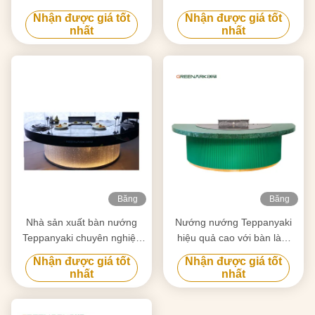
cho nhu cầu của bạn
việc bằng thép hợp kim cấp
Nhận được giá tốt
Nhận được giá tốt
thực phẩm 20mm & Sưởi ấm
nhất
nhất
thông minh
Băng
Băng
hình
hình
Nhà sản xuất bàn nướng
Nướng nướng Teppanyaki
Teppanyaki chuyên nghiệp
hiệu quả cao với bàn làm
Custom Made With Free
việc bằng thép hợp kim cấp
Nhận được giá tốt
Nhận được giá tốt
Design Nhà cung cấp thiết bị
thực phẩm 20mm & Sưởi ấm
nhất
nhất
nướng Hibachi đáng tin cậy
thông minh