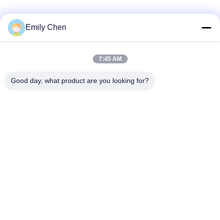
Truyền thông xã hội
Emily Chen
7:45 AM
Liên lạc nhanh
Good day, what product are you looking for?
Điện thoại
86--18964553551
Email
info01@greenarkworld.com
Địa chỉ
Số 253, Đường Xuanchun, Khu công nghiệp Sanzao, Khu
mới Phố Đông, Thượng Hải, Trung Quốc 201314
Chính sách bảo mật
|
Sơ đồ trang web