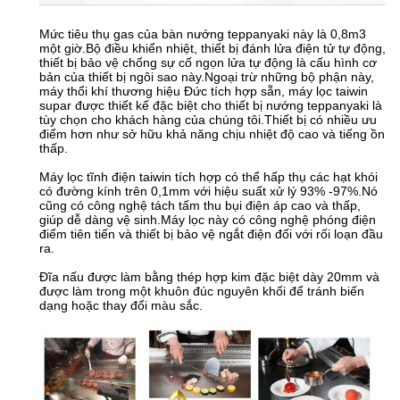
Mức tiêu thụ gas của bàn nướng teppanyaki này là 0,8m3
một giờ.Bộ điều khiển nhiệt, thiết bị đánh lửa điện tử tự động,
thiết bị bảo vệ chống sự cố ngọn lửa tự động là cấu hình cơ
bản của thiết bị ngôi sao này.Ngoại trừ những bộ phận này,
máy thổi khí thương hiệu Đức tích hợp sẵn, máy lọc taiwin
supar được thiết kế đặc biệt cho thiết bị nướng teppanyaki là
tùy chọn cho khách hàng của chúng tôi.Thiết bị có nhiều ưu
điểm hơn như sở hữu khả năng chịu nhiệt độ cao và tiếng ồn
thấp.
Máy lọc tĩnh điện taiwin tích hợp có thể hấp thụ các hạt khói
có đường kính trên 0,1mm với hiệu suất xử lý 93% -97%.Nó
cũng có công nghệ tách tấm thu bụi điện áp cao và thấp,
giúp dễ dàng vệ sinh.Máy lọc này có công nghệ phóng điện
điểm tiên tiến và thiết bị bảo vệ ngắt điện đối với rối loạn đầu
ra.
Đĩa nấu được làm bằng thép hợp kim đặc biệt dày 20mm và
được làm trong một khuôn đúc nguyên khối để tránh biến
dạng hoặc thay đổi màu sắc.