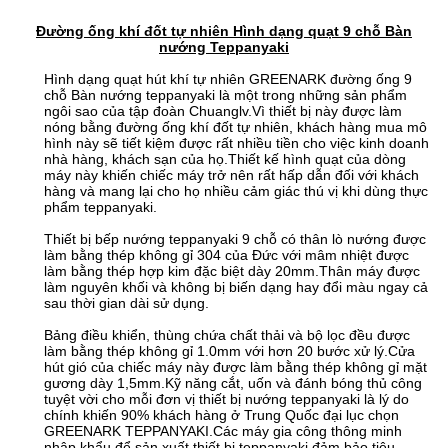
Đường ống khí đốt tự nhiên Hình dạng quạt 9 chỗ Bàn
nướng Teppanyaki
Hình dạng quạt hút khí tự nhiên GREENARK đường ống 9
chỗ Bàn nướng teppanyaki là một trong những sản phẩm
ngôi sao của tập đoàn Chuanglv.Vì thiết bị này được làm
nóng bằng đường ống khí đốt tự nhiên, khách hàng mua mô
hình này sẽ tiết kiệm được rất nhiều tiền cho việc kinh doanh
nhà hàng, khách sạn của họ.Thiết kế hình quạt của dòng
máy này khiến chiếc máy trở nên rất hấp dẫn đối với khách
hàng và mang lại cho họ nhiều cảm giác thú vị khi dùng thực
phẩm teppanyaki.
Thiết bị bếp nướng teppanyaki 9 chỗ có thân lò nướng được
làm bằng thép không gỉ 304 của Đức với mâm nhiệt được
làm bằng thép hợp kim đặc biệt dày 20mm.Thân máy được
làm nguyên khối và không bị biến dạng hay đổi màu ngay cả
sau thời gian dài sử dụng.
Bảng điều khiển, thùng chứa chất thải và bộ lọc đều được
làm bằng thép không gỉ 1.0mm với hơn 20 bước xử lý.Cửa
hút gió của chiếc máy này được làm bằng thép không gỉ mặt
gương dày 1,5mm.Kỹ năng cắt, uốn và đánh bóng thủ công
tuyệt vời cho mỗi đơn vị thiết bị nướng teppanyaki là lý do
chính khiến 90% khách hàng ở Trung Quốc đại lục chọn
GREENARK TEPPANYAKI.Các máy gia công thông minh
nhập khẩu để sản xuất thiết bị teppanyaki đảm bảo tiêu