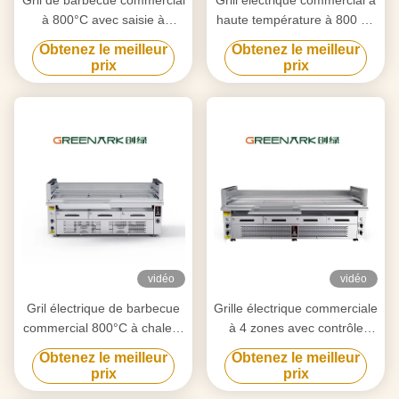
Gril de barbecue commercial
Grill électrique commercial à
à 800°C avec saisie à
haute température à 800 °C
double zone
6,5 kW certifié CE
Obtenez le meilleur
Obtenez le meilleur
prix
prix
vidéo
vidéo
Gril électrique de barbecue
Grille électrique commerciale
commercial 800°C à chaleur
à 4 zones avec contrôle
élevée, cuisson à 3 zones
indépendant à 800 °C
Obtenez le meilleur
Obtenez le meilleur
prix
prix