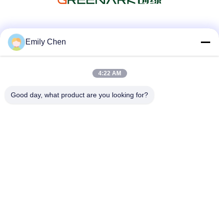
Les réseaux sociaux
Emily Chen
4:22 AM
Contactez rapidement
Good day, what product are you looking for?
Télégramme
86--18964553551
E-mail
info01@greenarkworld.com
Adresse
No. 253, route de Xuanchun, parc industriel de Sanzao,
nouvelle région de Pudong, Changhaï, Chine 201314