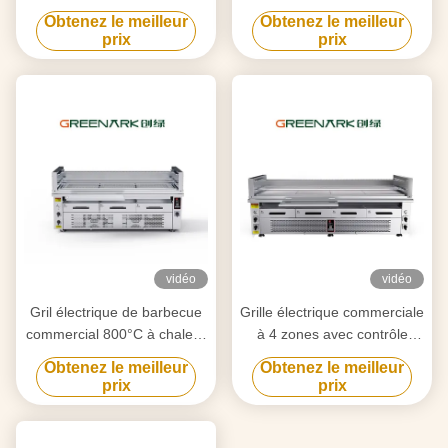
double zone
6,5 kW certifié CE
Obtenez le meilleur
Obtenez le meilleur
prix
prix
vidéo
vidéo
Gril électrique de barbecue
Grille électrique commerciale
commercial 800°C à chaleur
à 4 zones avec contrôle
élevée, cuisson à 3 zones
indépendant à 800 °C
Obtenez le meilleur
Obtenez le meilleur
prix
prix