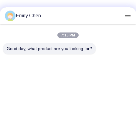
Les réseaux sociaux
Emily Chen
7:13 PM
Contactez rapidement
Good day, what product are you looking for?
Télégramme
86--18964553551
E-mail
info01@greenarkworld.com
Adresse
No. 253, route de Xuanchun, parc industriel de Sanzao,
nouvelle région de Pudong, Changhaï, Chine 201314
Politique de confidentialité
|
Plan du site