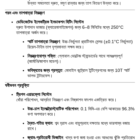
উন্নত সমতলতা দ্রুত, মসৃণ রান্নার জন্য তাপ বিতরণ উন্নত করে।
গরম এবং তাপমাত্রা নিয়ন্ত্রণ
ডেডিকেটেড ইলেকট্রিক ইনডাকশন হিটিং সিস্টেম
দ্রুত উপাদান ভাজার (ক্যারেমালাইজেশন) জন্য 6–8 মিনিটের মধ্যে 250°C
তাপমাত্রা অর্জন করে।
স্মার্ট তাপমাত্রা নিয়ন্ত্রণ
: উচ্চ-নির্ভুলতা প্ল্যাটিনাম সেন্সর (±0.1°C নির্ভুলতা)
রিয়েল-টাইম তাপ দৃশ্যমানতা সক্ষম করে।
নিয়ন্ত্রণযোগ্য শক্তি
: গ্লোবাল ভোল্টেজ স্ট্যান্ডার্ডের সাথে সামঞ্জস্যপূর্ণ
(জার্মানি/জাপান মডেল)।
ভবিষ্যতের জন্য প্রস্তুত
: মোবাইল কন্ট্রোল ইন্টিগ্রেশনের জন্য 10T স্মার্ট
ভালভ ইন্টারফেস।
ঘনীভবন প্রযুক্তি
ট্রিপল এয়ারফ্লো সিস্টেম
ধোঁয়া পরিশোধন, আর্দ্রতা নিয়ন্ত্রণ এবং নিষ্কাশন ফাংশন একত্রিত করে।
উচ্চ-চাপ ইলেক্ট্রোস্ট্যাটিক পরিশোধন
: 0.1 মিমি-এর বেশি আকারের 96.3%
কণা অপসারণ করে।
দ্বৈত-গতির ফ্যান
: শব্দ হ্রাস এবং বায়ুপ্রবাহ দক্ষতার মধ্যে ভারসাম্য বজায়
রাখে।
জ্যাম-প্রতিরোধী ডিজাইন
: খাদ্য কণা জমা হওয়া এবং আগুনের ঝুঁকি প্রতিরোধ