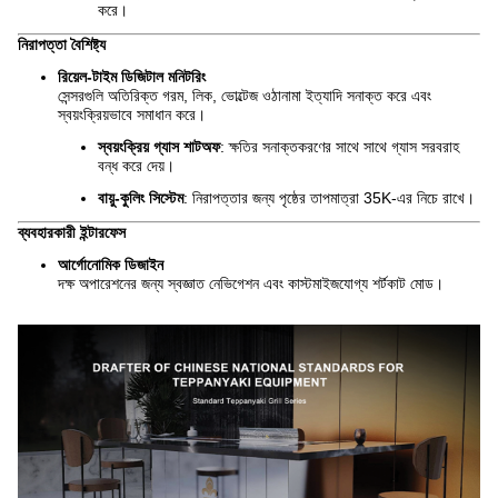
করে।
নিরাপত্তা বৈশিষ্ট্য
রিয়েল-টাইম ডিজিটাল মনিটরিং
সেন্সরগুলি অতিরিক্ত গরম, লিক, ভোল্টেজ ওঠানামা ইত্যাদি সনাক্ত করে এবং
স্বয়ংক্রিয়ভাবে সমাধান করে।
স্বয়ংক্রিয় গ্যাস শাটঅফ
: ক্ষতির সনাক্তকরণের সাথে সাথে গ্যাস সরবরাহ
বন্ধ করে দেয়।
বায়ু-কুলিং সিস্টেম
: নিরাপত্তার জন্য পৃষ্ঠের তাপমাত্রা 35K-এর নিচে রাখে।
ব্যবহারকারী ইন্টারফেস
আর্গোনোমিক ডিজাইন
দক্ষ অপারেশনের জন্য স্বজ্ঞাত নেভিগেশন এবং কাস্টমাইজযোগ্য শর্টকাট মোড।