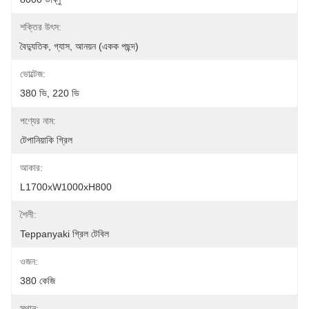
শক্তির উৎস:
বৈদ্যুতিক, গ্যাস, আনয়ন (একক পছন্দ)
ভোল্টেজ:
380 ভি, 220 ভি
পণ্যের নাম:
টেপানিয়াকি গ্রিল
আকার:
L1700xW1000xH800
শৈলী:
Teppanyaki গ্রিল টেবিল
ওজন:
380 কেজি
স্থান: