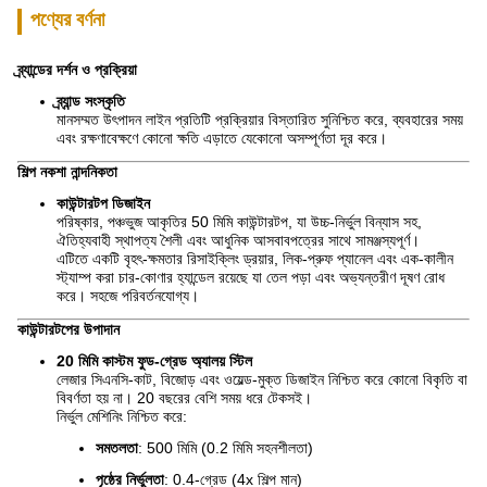
পণ্যের বর্ণনা
ব্র্যান্ডের দর্শন ও প্রক্রিয়া
ব্র্যান্ড সংস্কৃতি
মানসম্মত উৎপাদন লাইন প্রতিটি প্রক্রিয়ার বিস্তারিত সুনিশ্চিত করে, ব্যবহারের সময়
এবং রক্ষণাবেক্ষণে কোনো ক্ষতি এড়াতে যেকোনো অসম্পূর্ণতা দূর করে।
শিল্প নকশা নান্দনিকতা
কাউন্টারটপ ডিজাইন
পরিষ্কার, পঞ্চভুজ আকৃতির 50 মিমি কাউন্টারটপ, যা উচ্চ-নির্ভুল বিন্যাস সহ,
ঐতিহ্যবাহী স্থাপত্য শৈলী এবং আধুনিক আসবাবপত্রের সাথে সামঞ্জস্যপূর্ণ।
এটিতে একটি বৃহৎ-ক্ষমতার রিসাইক্লিং ড্রয়ার, লিক-প্রুফ প্যানেল এবং এক-কালীন
স্ট্যাম্প করা চার-কোণার হ্যান্ডেল রয়েছে যা তেল পড়া এবং অভ্যন্তরীণ দূষণ রোধ
করে। সহজে পরিবর্তনযোগ্য।
কাউন্টারটপের উপাদান
20 মিমি কাস্টম ফুড-গ্রেড অ্যালয় স্টিল
লেজার সিএনসি-কাট, বিজোড় এবং ওয়েল্ড-মুক্ত ডিজাইন নিশ্চিত করে কোনো বিকৃতি বা
বিবর্ণতা হয় না। 20 বছরের বেশি সময় ধরে টেকসই।
নির্ভুল মেশিনিং নিশ্চিত করে:
সমতলতা
: 500 মিমি (0.2 মিমি সহনশীলতা)
পৃষ্ঠের নির্ভুলতা
: 0.4-গ্রেড (4x শিল্প মান)