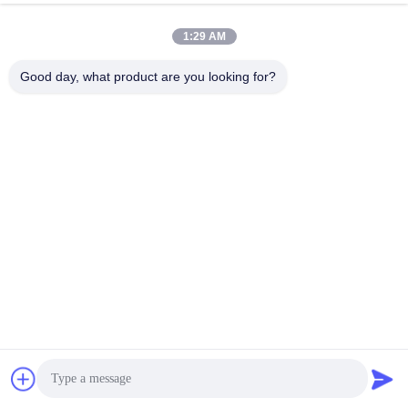
1:29 AM
দ্রুত যোগাযোগ
Good day, what product are you looking for?
টেলিফোন
86--18964553551
ই-মেইল
info01@greenarkworld.com
ঠিকানা
নং 253, জুয়ানচুন রোড, সানজাও ইন্ডাস্ট্রিয়াল পার্ক, পুডং নিউ এরিয়া, সাংহাই, চীন
201314
গোপনীয়তা নীতি
|
সাইট ম্যাপ
চীন ভালো মানের Teppanyaki গ্রিল টেবিল সরবরাহকারী। কপিরাইট © 2016-2026
Shanghai Chuanglv Catering Equipment Co., Ltd . সমস্ত অধিকার
সংরক্ষিত.