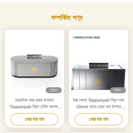
সম্পর্কিত পণ্য
ভিডিও
ভিডিও
বৈদ্যুতিক গরম করার উপাদান
উচ্চ দক্ষতা Teppanyaki গ্রিল সঙ্গে
Teppanyaki গ্রিল টেবিল আপনার
20mm খাদ্য-গ্রেড খাদ ইস্পাত
প্রয়োজনীয়তা অনুযায়ী কাস্টমাইজড
countertop & স্মার্ট গরম
সেরা দাম পান
সেরা দাম পান