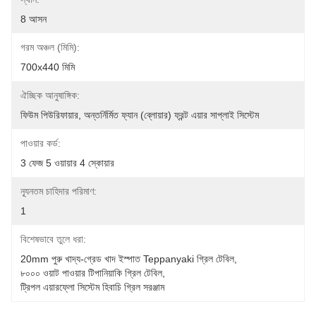
8 আসন
গরম অঞ্চল (মিমি):
700x440 মিমি
ঐচ্ছিক আনুষাঙ্গিক:
ফিউম পিউরিফায়ার, অন্তর্নির্মিত ফ্যান (ব্লোয়ার) ফ্রন্ট এয়ার সাপ্লাই সিস্টেম
পাওয়ার কর্ড:
3 ফেজ 5 ওয়ায়ার 4 স্কোয়ার
ন্যূনতম চাহিদার পরিমাণ:
1
বিশেষভাবে তুলে ধরা:
20mm পুরু খাদ্য-গ্রেড খাদ ইস্পাত Teppanyaki গ্রিল টেবিল
, 
৮০০০ ওয়াট পাওয়ার টিপানিয়াকি গ্রিল টেবিল
, 
ট্রিপল এয়ারফ্লো সিস্টেম হিবাচি গ্রিল সরঞ্জাম