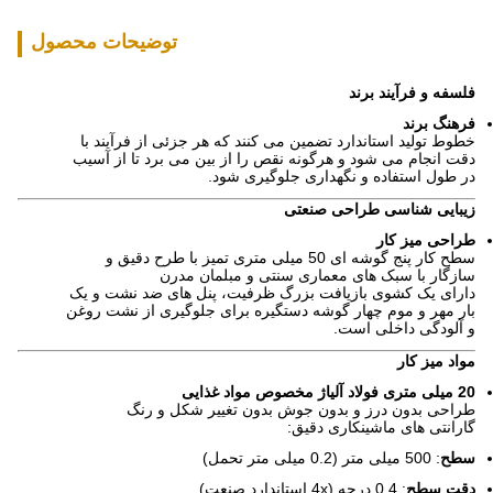
توضیحات محصول
فلسفه و فرآیند برند
فرهنگ برند
خطوط تولید استاندارد تضمین می کنند که هر جزئی از فرآیند با
دقت انجام می شود و هرگونه نقص را از بین می برد تا از آسیب
در طول استفاده و نگهداری جلوگیری شود.
زیبایی شناسی طراحی صنعتی
طراحی میز کار
سطح کار پنج گوشه ای 50 میلی متری تمیز با طرح دقیق و
سازگار با سبک های معماری سنتی و مبلمان مدرن
دارای یک کشوی بازیافت بزرگ ظرفیت، پنل های ضد نشت و یک
بار مهر و موم چهار گوشه دستگیره برای جلوگیری از نشت روغن
و آلودگی داخلی است.
مواد میز کار
20 میلی متری فولاد آلیاژ مخصوص مواد غذایی
طراحی بدون درز و بدون جوش بدون تغییر شکل و رنگ
گارانتی های ماشینکاری دقیق:
سطح
: 500 میلی متر (0.2 میلی متر تحمل)
دقت سطح
: 0.4 درجه (4x استاندارد صنعت)