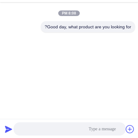
8:08 PM
تماس سریع
Good day, what product are you looking for?
تلفن
86--18964553551
ایمیل
info01@greenarkworld.com
آدرس
شماره 253، جاده Xuanchun، پارک صنعتی Sanzao، Pudong
New Area، شانگهای، چین 201314
سیاست حفظ حریم خصوصی
|
نقشه سایت
چین کیفیت خوب میز گریل تپانیاکی عرضه کننده. حقوق چاپ 2016-
2026 Shanghai Chuanglv Catering Equipment Co., Ltd . تمامی
حقوق محفوظ است.