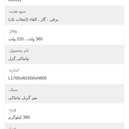
منبع تغذیه:
برقی ، گاز ، القاء (انتخاب تک)
ولتاژ:
380 ولت ، 220 ولت
نام محصول:
تپانیاکی گرل
اندازه:
L1700xW1000xH800
سبک:
میز گریل تپانیاکی
وزن:
380 کیلوگرم
فضا: