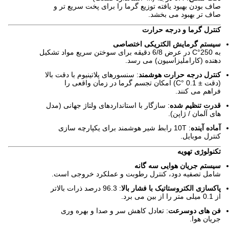
صاف بودن بهبود یافته توزیع گرما را برای پخت سریع تر و
صاف تر بهبود می بخشد.
کنترل گرما و درجه حرارت
سیستم گرمایش الکتریکی اختصاصی
به 250°C در عرض 6/8 دقیقه برای سوختن سریع مواد تشکیل
دهنده (کاراملیزاسیون) می رسد.
کنترل درجه حرارت هوشمند
: سنسورهای پلاتینیوم با دقت بالا
(دقت ± 0.1 °C) امکان تجسم گرما در زمان واقعی را
فراهم می کنند.
قدرت تنظیم شده
: سازگار با استانداردهای ولتاژ جهانی (مدل
های آلمان / ژاپن).
آماده آینده
: 10T رابط شیر هوشمند برای یکپارچه سازی
کنترل موبایل.
تکنولوژی تهویه
سیستم جریان هوایی سه گانه
شامل تصفیه دود، کنترل رطوبت و عملکرد خروجی است.
پاکسازی الکتروستاتیک با فشار بالا
: 96.3 درصد ذرات بالاتر
از 0.1 میلی متر را از بین می برد.
فن های دوسرعت
: تعادل کاهش سر و صدا و بهره وری
جریان هوا.