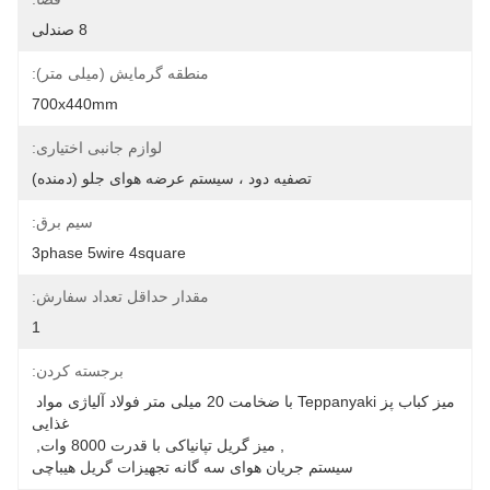
8 صندلی
منطقه گرمایش (میلی متر):
700x440mm
لوازم جانبی اختیاری:
تصفیه دود ، سیستم عرضه هوای جلو (دمنده)
سیم برق:
3phase 5wire 4square
مقدار حداقل تعداد سفارش:
1
برجسته کردن:
میز کباب پز Teppanyaki با ضخامت 20 میلی متر فولاد آلیاژی مواد 
غذایی
, 
میز گریل تپانیاکی با قدرت 8000 وات
, 
سیستم جریان هوای سه گانه تجهیزات گریل هیباچی