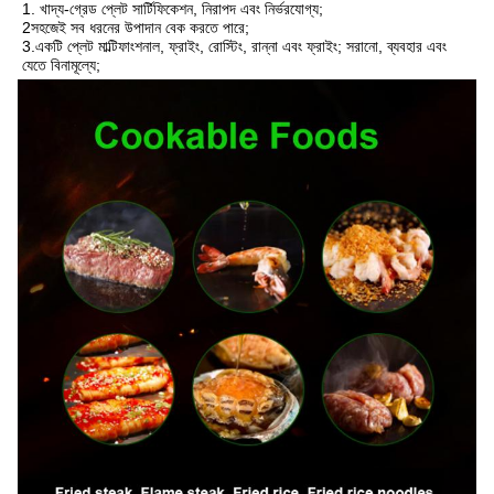
1. খাদ্য-গ্রেড প্লেট সার্টিফিকেশন, নিরাপদ এবং নির্ভরযোগ্য;
2সহজেই সব ধরনের উপাদান বেক করতে পারে;
3.একটি প্লেট মাল্টিফাংশনাল, ফ্রাইং, রোস্টিং, রান্না এবং ফ্রাইং; সরানো, ব্যবহার এবং 
যেতে বিনামূল্যে;