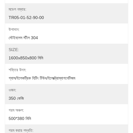
মডেল নম্বার:
TR05-01-52-90-00
উপাদান:
স্টেইনলেস স্টীল 304
SIZE:
1600x850x800 মিমি
শক্তির উৎস:
গ্যাস/ইলেকট্রিক হিটিং টিউব/ইলেক্ট্রোম্যাগনেটিজম
ওজন:
350 কেজি
গরম অঞ্চল:
500*380 মিমি
গরম করার পদ্ধতি: