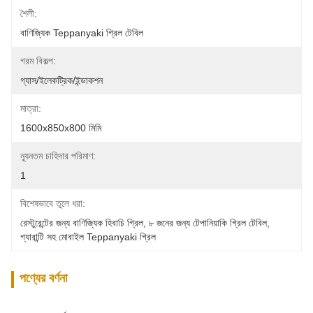
শৈলী:
বাণিজ্যিক Teppanyaki গ্রিল টেবিল
গরম বিকল্প:
গ্যাস/ইলেকট্রিক/ইন্ডাকশন
মাত্রা:
1600x850x800 মিমি
ন্যূনতম চাহিদার পরিমাণ:
1
বিশেষভাবে তুলে ধরা:
রেস্টুরেন্টের জন্য বাণিজ্যিক হিবাচি গ্রিল
, 
৮ জনের জন্য টেপানিয়াকি গ্রিল টেবিল
, 
গ্যারান্টি সহ মোবাইল Teppanyaki গ্রিল
পণ্যের বর্ণনা