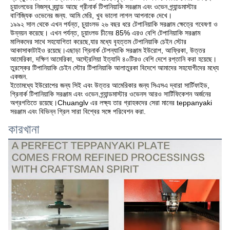
চুয়াংলভের নিজস্ব ব্র্যান্ড আছে গ্রীনার্ক টিপানিয়াকি সরঞ্জাম এবং ওভেন গ্র্যান্ডমাস্টার 
বাণিজ্যিক ওভেনের জন্য. আমি মেরি, খুব ভালো লাগল আপনাকে দেখে।
১৯৯২ সাল থেকে এখন পর্যন্ত, চুয়াংলভ ২৬ বছর ধরে টেপানিয়াকি সরঞ্জাম ক্ষেত্রে গবেষণা ও 
উন্নয়ন করেছে। এখন পর্যন্ত, চুয়াংলভ চীনের 85% এরও বেশি টেপানিয়াকি সরঞ্জাম 
মালিকদের সাথে সহযোগিতা করেছে,যার মধ্যে বৃহত্তম টেপানিয়াকি চেইন স্টোর 
আকাসাকাটাইও রয়েছে।এছাড়া গ্রিনার্ক টেপন্যাকি সরঞ্জাম ইউরোপ, আফ্রিকা, উত্তর 
আমেরিকা, দক্ষিণ আমেরিকা, অস্ট্রেলিয়া ইত্যাদি ৪০টিরও বেশি দেশে রপ্তানি করা হয়েছে।
তুরস্কের টিপানিয়াকি চেইন স্টোর টিপানিয়াকি আলাতুরকা বিদেশে আমাদের সহযোগীদের মধ্যে 
একজন.
ইতোমধ্যে ইউরোপের জন্য সিই এবং উত্তর আমেরিকার জন্য সিএসএ দ্বারা সার্টিফাইড, 
গ্রিনার্ক টিপানিয়াকি সরঞ্জাম এবং ওভেন গ্র্যান্ডমাস্টার ওভেনস আরও সার্টিফিকেশন অর্জনের 
অগ্রগতিতে রয়েছে।Chuanglv এর লক্ষ্য তার গ্রাহকদের সেরা মানের teppanyaki 
সরঞ্জাম এবং বিভিন্ন গ্রিল সারা বিশ্বের সঙ্গে পরিবেশন করা.
কারখানা