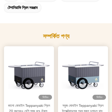
টেপানিয়াকি গ্রিল সরঞ্জাম
সম্পর্কিত পণ্য
ভিডিও
ভিডিও
কালো মোবাইল Teppanyaki গ্রিল
সবুজ মোবাইল Teppanyaki গ্রিল
20 বছরেরও বেশি সময় ধরে টেকসই
ইলেক্ট্রোডস্ক গরম মুক্ত চলাচল খাদ্য