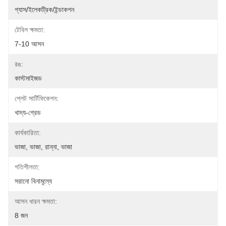
গ্যাস/ইলেকট্রিক/ইন্ডাকশন
টেবিল ক্ষমতা:
7-10 আসন
রঙ:
কাস্টমাইজড
প্লেট সার্টিফিকেশন:
খাদ্য-গ্রেড
কার্যকারিতা:
ভাজা, ভাজা, রান্না, ভাজা
গতিশীলতা:
সরানো বিনামূল্যে
আসন ধারন ক্ষমতা:
8 জন