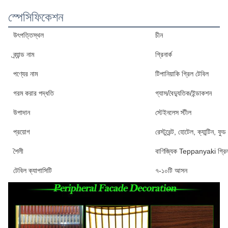
স্পেসিফিকেশন
উৎপত্তিস্থল
চীন
ব্র্যান্ড নাম
গ্রিনার্ক
পণ্যের নাম
টিপানিয়াকি গ্রিল টেবিল
গরম করার পদ্ধতি
গ্যাস/বৈদ্যুতিক/ইন্ডাকশন
উপাদান
স্টেইনলেস স্টীল
প্রয়োগ
রেস্টুরেন্ট, হোটেল, ক্যান্টিন,
শৈলী
বাণিজ্যিক Teppanyaki গ্রিল
টেবিল ক্যাপাসিটি
৭-১০টি আসন