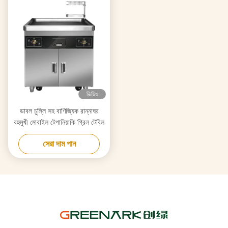
ভিডিও
ডাবল চুল্লি সহ বাণিজ্যিক রান্নাঘর
বহুমুখী মোবাইল টেপানিয়াকি গ্রিল টেবিল
সেরা দাম পান