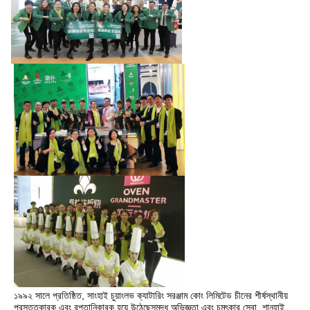
১৯৯২ সালে প্রতিষ্ঠিত, সাংহাই চুয়াংলভ ক্যাটারিং সরঞ্জাম কোং লিমিটেড চীনের শীর্ষস্থানীয় 
প্রস্তুতকারক এবং রপ্তানিকারক হয়ে উঠেছেসমৃদ্ধ অভিজ্ঞতা এবং চমৎকার সেবা. শানহাই 