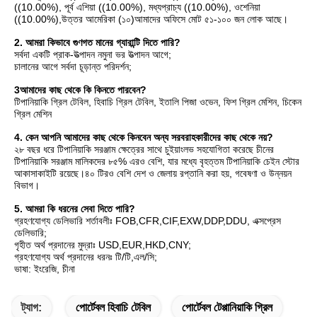
((10.00%), পূর্ব এশিয়া ((10.00%), মধ্যপ্রাচ্য ((10.00%), ওশেনিয়া 
((10.00%),উত্তর আমেরিকা (১০)আমাদের অফিসে মোট ৫১-১০০ জন লোক আছে।
2. আমরা কিভাবে গুণগত মানের গ্যারান্টি দিতে পারি?
সর্বদা একটি প্রাক-উত্পাদন নমুনা ভর উত্পাদন আগে;
চালানের আগে সর্বদা চূড়ান্ত পরিদর্শন;
3আমাদের কাছ থেকে কি কিনতে পারবেন?
টিপানিয়াকি গ্রিল টেবিল, হিবাচি গ্রিল টেবিল, ইতালি পিজা ওভেন, ফিশ গ্রিল মেশিন, চিকেন 
গ্রিল মেশিন
4. কেন আপনি আমাদের কাছ থেকে কিনবেন অন্য সরবরাহকারীদের কাছ থেকে নয়?
২৮ বছর ধরে টিপানিয়াকি সরঞ্জাম ক্ষেত্রের সাথে চুইয়াংলভ সহযোগিতা করেছে চীনের 
টিপানিয়াকি সরঞ্জাম মালিকদের ৮৫% এরও বেশি, যার মধ্যে বৃহত্তম টিপানিয়াকি চেইন স্টোর 
আকাসাকাইটি রয়েছে।৪০ টিরও বেশি দেশ ও জেলায় রপ্তানি করা হয়, গবেষণা ও উন্নয়ন 
বিভাগ।
5. আমরা কি ধরনের সেবা দিতে পারি?
গ্রহণযোগ্য ডেলিভারি শর্তাবলীঃ FOB,CFR,CIF,EXW,DDP,DDU, এক্সপ্রেস 
ডেলিভারি;
গৃহীত অর্থ প্রদানের মুদ্রাঃ USD,EUR,HKD,CNY;
গ্রহণযোগ্য অর্থ প্রদানের ধরনঃ টি/টি,এল/সি;
ভাষা: ইংরেজি, চীনা
ট্যাগ:
পোর্টেবল হিবাচি টেবিল
পোর্টেবল টেপ্পানিয়াকি গ্রিল