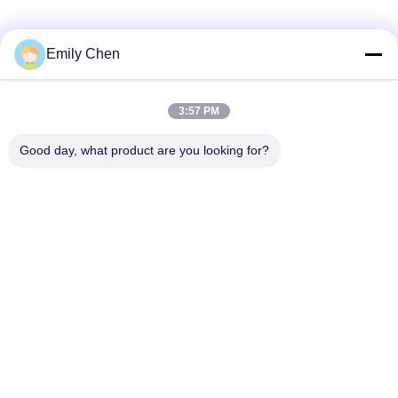
সোশ্যাল মিডিয়া
Emily Chen
3:57 PM
দ্রুত যোগাযোগ
Good day, what product are you looking for?
টেলিফোন
86--18964553551
ই-মেইল
info01@greenarkworld.com
ঠিকানা
নং 253, জুয়ানচুন রোড, সানজাও ইন্ডাস্ট্রিয়াল পার্ক, পুডং নিউ এরিয়া, সাংহাই, চীন
201314
গোপনীয়তা নীতি
|
সাইট ম্যাপ