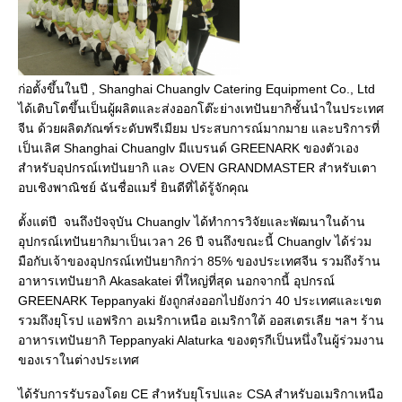
ก่อตั้งขึ้นในปี , Shanghai Chuanglv Catering Equipment Co., Ltd 
ได้เติบโตขึ้นเป็นผู้ผลิตและส่งออกโต๊ะย่างเทปันยากิชั้นนำในประเทศ
จีน ด้วยผลิตภัณฑ์ระดับพรีเมียม ประสบการณ์มากมาย และบริการที่
เป็นเลิศ Shanghai Chuanglv มีแบรนด์ GREENARK ของตัวเอง
สำหรับอุปกรณ์เทปันยากิ และ OVEN GRANDMASTER สำหรับเตา
ตั้งแต่ปี  จนถึงปัจจุบัน Chuanglv ได้ทำการวิจัยและพัฒนาในด้าน
อุปกรณ์เทปันยากิมาเป็นเวลา 26 ปี จนถึงขณะนี้ Chuanglv ได้ร่วม
มือกับเจ้าของอุปกรณ์เทปันยากิกว่า 85% ของประเทศจีน รวมถึงร้าน
อาหารเทปันยากิ Akasakatei ที่ใหญ่ที่สุด นอกจากนี้ อุปกรณ์ 
GREENARK Teppanyaki ยังถูกส่งออกไปยังกว่า 40 ประเทศและเขต 
รวมถึงยุโรป แอฟริกา อเมริกาเหนือ อเมริกาใต้ ออสเตรเลีย ฯลฯ ร้าน
อาหารเทปันยากิ Teppanyaki Alaturka ของตุรกีเป็นหนึ่งในผู้ร่วมงาน
ได้รับการรับรองโดย CE สำหรับยุโรปและ CSA สำหรับอเมริกาเหนือ