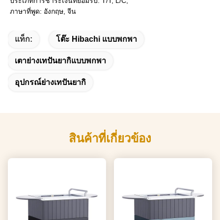
ประเภทการชำระเงินที่ยอมรับ: T/T, L/C;
ภาษาที่พูด: อังกฤษ, จีน
แท็ก:
โต๊ะ Hibachi แบบพกพา
เตาย่างเทปันยากิแบบพกพา
อุปกรณ์ย่างเทปันยากิ
สินค้าที่เกี่ยวข้อง