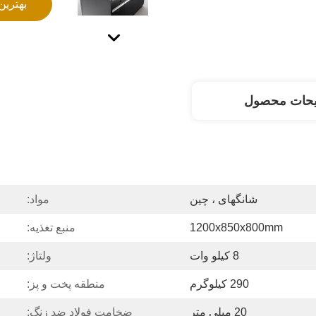
بهترین
یحات محصول
شانگهای ، چین
مواد:
1200x850x800mm
منبع تغذیه:
8 کیلو وات
ولتاژ:
290 کیلوگرم
منطقه پخت و پز:
20 میلی متر
ضخامت فولاد ضد زنگ: