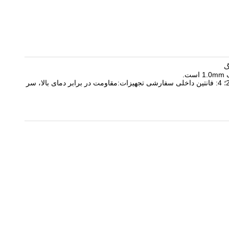
3: پاک کننده الکتروستاتیک لامپ سیاه: می تواند بیش از 0.1um ذرات لامپ سیاه را از بین ببرد، با کارایی درمان بیش از 95٪، قدرت: 220V، 0.25KW؛ 4: فانتین داخلی سفارشی تجهیزات:مقاومت در برابر دمای بالا، سر