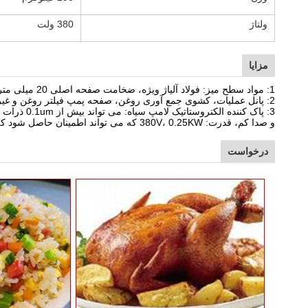
ولتاژ
380 ولت
مزایا
1: مواد سطح میز: فولاد آلیاژ ویژه، ضخامت صفحه اصلی 20 میلی متر، کل صفحه به صورت یکپارچه تشکیل شده است، بدون تغییر شکل و تغییر رنگ
2: پانل عملیات، کشوی جمع آوری روغن، صفحه پمپ فیلتر روغن و غیره از فولاد ضد زنگ 1.0mm ساخته شده است و سوراخ مکش از فولاد ضد زنگ 1.0mm است.
و صدا کم، قدرت: 380V، 0.25KW که می تواند اطمینان حاصل شود که طول کانال هوا 3-6 متر و یا بیشتر و حجم دود خروجی است؛
درخواست