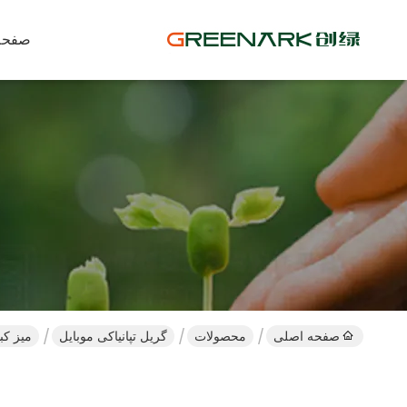
صفحه
صفحه اصلی
محصولات
گریل تپانیاکی موبایل
میز کباب پز 1.2 متری 7 صندلی