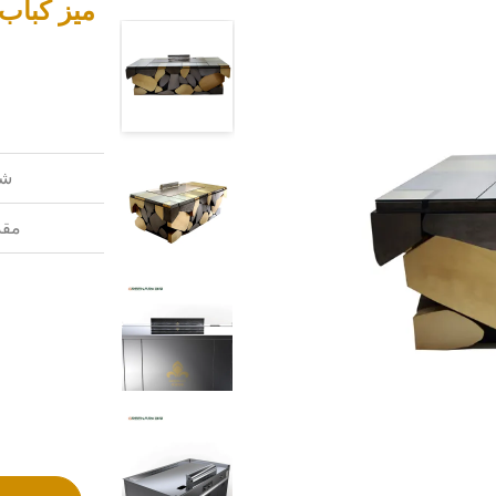
شم
مقد