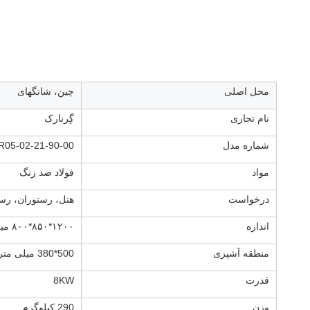
محل اصلی
چین، شانگهای
نام تجاری
گِرنارک
شماره مدل
R05-02-21-90-00
مواد
فولاد ضد زنگ
درخواست
هتل، رستوران، رس
اندازه
۱۲۰۰*۸۵۰*۸۰۰ میلی متر
منطقه آشپزی
500*380 میلی متر
قدرت
8KW
وزن
290 کیلوگرم