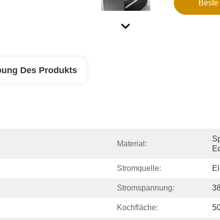
Beste
bung Des Produkts
Sp
Material:
Ed
Stromquelle:
El
Stromspannung:
38
Kochfläche:
5