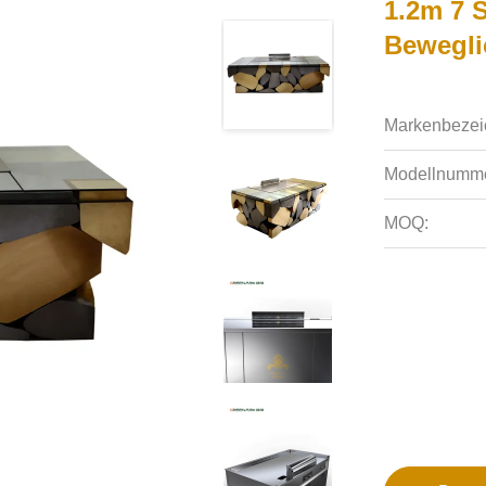
1.2m 7 S
Bewegli
Markenbezei
Modellnumme
MOQ: