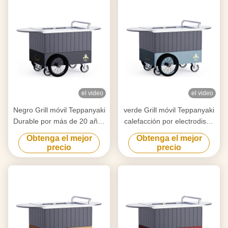
el video
el video
Negro Grill móvil Teppanyaki
verde Grill móvil Teppanyaki
Durable por más de 20 años
calefacción por electrodisco
tabla de grado alimenticio
Libre movimiento tabla de
Obtenga el mejor
Obtenga el mejor
Hibachi Grill Table
calidad alimentaria Hibachi
precio
precio
Grill Table