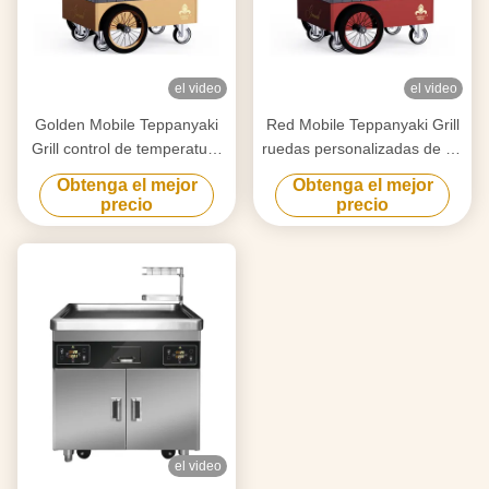
el video
el video
Golden Mobile Teppanyaki
Red Mobile Teppanyaki Grill
Grill control de temperatura
ruedas personalizadas de 16
inteligente y preciso libre
pulgadas Movimiento libre
Obtenga el mejor
Obtenga el mejor
movimiento de la mesa de
de material de grado
precio
precio
calificación alimentaria
alimenticio Hibachi Grill
Hibachi Grill Table
Table
el video