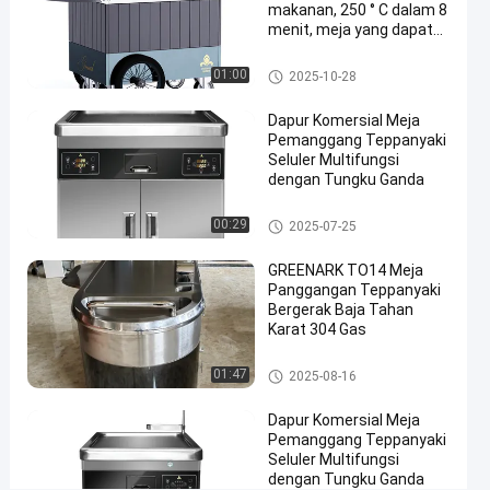
makanan, 250 ° C dalam 8
Portabel
menit, meja yang dapat
#
diperpanjang & roda 16
'direktif pabrik
Panggangan
Panggangan Teppanyaki Selul
01:00
2025-10-28
er
Teppanyaki
Dapur Komersial Meja
Portabel
Pemanggang Teppanyaki
#
Seluler Multifungsi
Peralatan
dengan Tungku Ganda
Panggangan
Teppanyaki
Panggangan Teppanyaki Selul
00:29
2025-07-25
er
P
e
GREENARK TO14 Meja
Panggangan Teppanyaki
r
Bergerak Baja Tahan
a
Karat 304 Gas
l
a
Panggangan Teppanyaki Selul
01:47
2025-08-16
t
er
a
Dapur Komersial Meja
n
Pemanggang Teppanyaki
P
Seluler Multifungsi
a
dengan Tungku Ganda
n