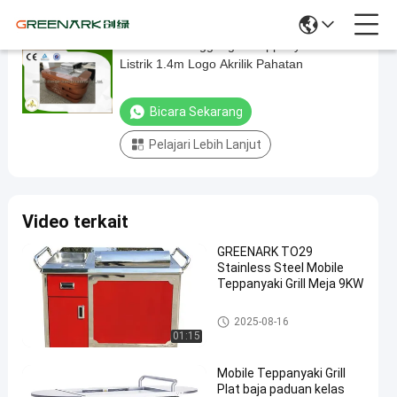
Peralatan Panggangan Teppanyaki Ponsel
Peralatan
Listrik 1.4m Logo Akrilik Pahatan
Panggangan
Teppanyaki
Bicara Sekarang
Ponsel
Pelajari Lebih Lanjut
Listrik
1.4m
Logo
Video terkait
Akrilik
Pahatan
GREENARK TO29
Stainless Steel Mobile
bicara
Teppanyaki Grill Meja 9KW
Panggangan
2024-
228
sekarang
Teppanyaki
04-11
pandangan
Seluler
Panggangan Teppanyaki Selul
Berbagi
2025-08-16
er
01:15
#
Mobile Teppanyaki Grill
Meja
Plat baja paduan kelas
Hibachi