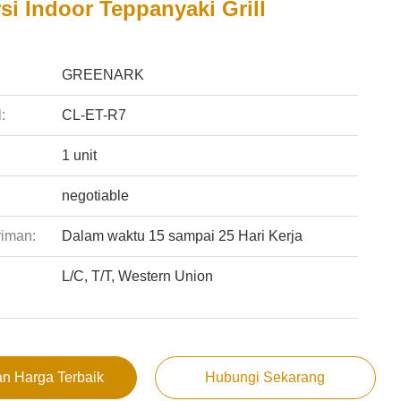
si Indoor Teppanyaki Grill
:
GREENARK
:
CL-ET-R7
1 unit
negotiable
riman:
Dalam waktu 15 sampai 25 Hari Kerja
L/C, T/T, Western Union
:
n Harga Terbaik
Hubungi Sekarang