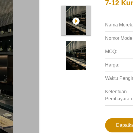
7-12 Kur
Nama Merek
Nomor Model
MOQ:
Harga:
Waktu Pengi
Ketentuan
Pembayaran
Dapatka