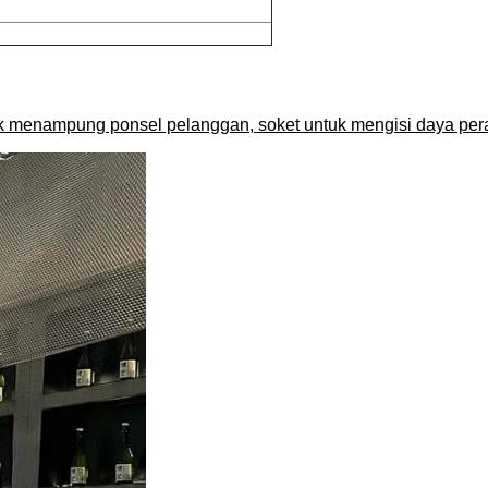
k menampung ponsel pelanggan, soket untuk mengisi daya perang