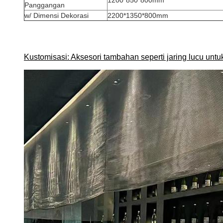
1200*850*800mm
Panggangan
w/ Dimensi Dekorasi
2200*1350*800mm
Kustomisasi: Aksesori tambahan seperti jaring lucu untu