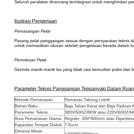
Seluruh peralatan dirancang terintegrasi untuk menghindari pe
Ilustrasi Pengerjaan
Pemasangan Pelat
Pasang pelat panggangan sesuai dengan persyaratan teknis d
untuk memastikan ukuran setelah pengelasan berada dalam tol
Pemolesan Pelat
Gerinda manik-manik las yang tidak rata kemudian poles dan b
Parameter Teknis Panggangan Teppanyaki Dalam Rua
Metode Pemanasan
Pemanas Tabung Listrik
Bahan Baku
Baja Tahan Karat dan Baja Paduan 
Parameter Teknis
380V/50HZ/8KW atau 220V/60HZ/
Area Pemanasan Utama
Reguler: 450*400mm atau Diperbes
Kapasitas Tempat Duduk
7 Kursi
Dimensi Mesin