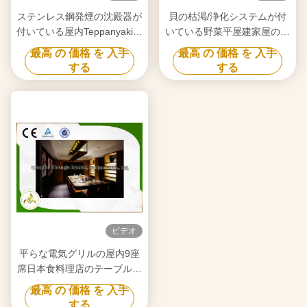
ステンレス鋼発煙の沈殿器が
貝の枯渇/浄化システムが付
付いている屋内Teppanyakiの
いている野菜平屋建家屋の屋
グリル10の座席
内グリル
最高 の 価格 を 入手
最高 の 価格 を 入手
する
する
ビデオ
平らな電気グリルの屋内9座
席日本食料理店のテーブルの
セリウムISO9001の証明
最高 の 価格 を 入手
する