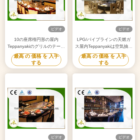
ビデオ
ビデオ
10の座席楕円形の屋内
LPG/パイプラインの天燃ガ
Teppanyakiのグリルのテーブ
ス屋内Teppanyakiは空気抽出
ルの日本のグリドルの基本構
器が付いている装置を焼く
最高 の 価格 を 入手
最高 の 価格 を 入手
成
する
する
ビデオ
ビデオ