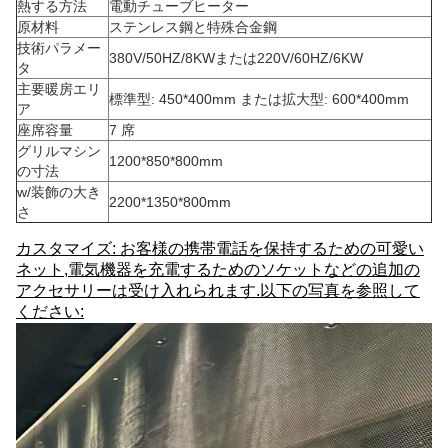
熱する方法
電動チューブヒーター
原材料
ステンレス鋼と特殊合金鋼
技術パラメー
380V/50HZ/8KWまたは220V/60HZ/6KW
タ
主要暖房エリ
標準型: 450*400mm または拡大型: 600*400mm
ア
座席容量
7 席
グリルマシン
1200*850*800mm
の寸法
w/装飾の大き
2200*1350*800mm
さ
カスタマイズ: お客様の携帯電話を保持するための可愛い
ネット,電気機器を充電するためのソケットなどの追加の
アクセサリーは受け入れられます.以下の写真を参照して
ください: