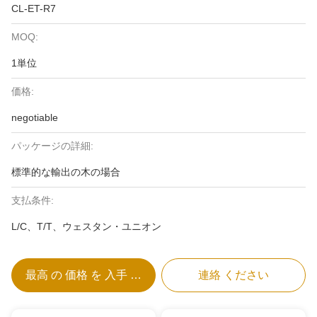
CL-ET-R7
MOQ:
1単位
価格:
negotiable
パッケージの詳細:
標準的な輸出の木の場合
支払条件:
L/C、T/T、ウェスタン・ユニオン
最高 の 価格 を 入手 する
連絡 ください