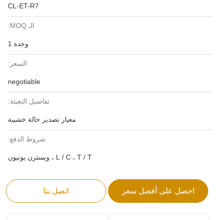
CL-ET-R7
الـ MOQ:
وحدة 1
السعر:
negotiable
تفاصيل التعبئة:
معيار تصدير حالة خشبية
شروط الدفع:
L / C ، T / T ، ويسترن يونيون
احصل على أفضل سعر
اتصل بنا