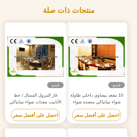
منتجات ذات صلة
فيديو
فيديو
10 مقعد بيضاوي داخلي طاولة
غاز البترول المسال / خط
شواء تيبانياكي منضدة شواء
الأنابيب معدات شواء تيبانياكي
يابانية التكوين الأساسي
داخلي مع مستخرج الهواء
احصل على أفضل سعر
احصل على أفضل سعر