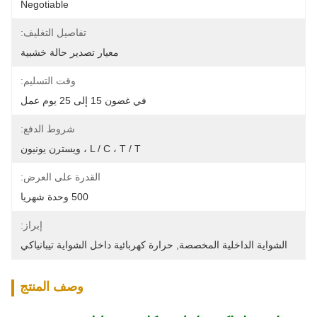
Negotiable
تفاصيل التغليف:
معيار تصدير حالة خشبية
وقت التسليم:
في غضون 15 إلى 25 يوم عمل
شروط الدفع:
L / C ، T / T ، ويسترن يونيون
القدرة على العرض:
500 وحدة شهريا
إبراز:
الشواية الداخلية المخصصة
, 
حرارة كهربائية داخل الشواية تيبانياكي
وصف المنتج