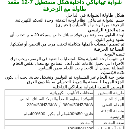
شواية تيبانياكي داخلية
شكل مستطيل 7-12 مقعد
طاولة مع الزخرفة
هيكل طاولة الشواية في الداخل
جسم الشواية تيبانياكي: نظام لوحة التدفئة، وحدة التحكم الكهربائية.
الزخرفة من الرخام أو الأسيليك (اختياري)
مادة الجزء الرئيسي
لوحة الطهي مصنوعة من فولاذ سبائك خاص سميكة 20 ملم لتجنب أي
تشوه وتغير اللون.
تم تصميم المعدات بأكملها متكاملة لتجنب مزيد من التجميع أو تفكيكها.
الصناعة الحرفية
تثبيت اللوحة
قم بتثبيت لوحة الشواية وفقًا للمتطلبات التقنية في الرسم ،ويجب ترك
الأجزاء التي تحمل علامات على أبعاد التسامح مع معدل تقلص اللحام
المقابلة لضمان أن الأحجام بعد اللحام ضمن التسامح.
طلاء البلاستيك
طحن حبة اللحام غير المتساوية ثم البوليس وتشكيل بعناية. يجب أن يكون
الجزء المربط للصفحة والشريط التجميلي سلسًا دون الغرق.
المعايير التقنية لشواية تيباناكي الداخلية
طريقة التسخين
سخانات الأنابيب الكهربائية
المواد الخام
الفولاذ المقاوم للصدأ والفولاذ السبائك الخاص
المعلم التقني
380V/50HZ/8KW أو 220V/60HZ/6KW
منطقة التدفئة
عادي: 450*400ملم أو مكبر: 600*400ملم
الرئيسية
سعة المقاعد
7 مقاعد
أبعاد آلة الشواية
1200*850*800 مم