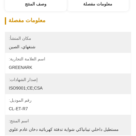
معلومات مفصلة
وصف المنتج
معلومات مفصلة
مكان المنشأ:
شنغهاي، الصين
اسم العلامة التجارية:
GREENARK
إصدار الشهادات:
ISO9001;CE;CSA
رقم الموديل:
CL-ET-R7
اسم المنتج:
مستطيل داخلي تيبانياكي شواية تدفئة كهربائية دخان عادم علوي