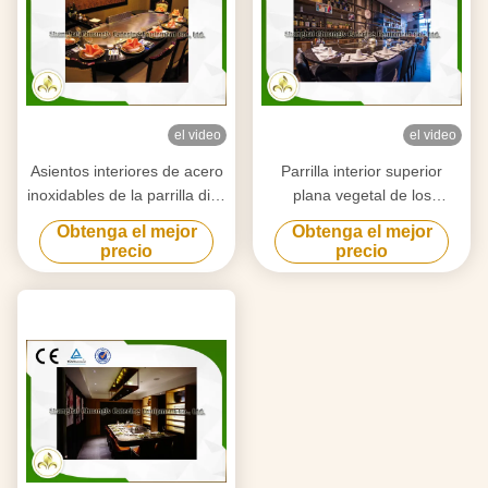
el video
el video
Asientos interiores de acero
Parrilla interior superior
inoxidables de la parrilla diez
plana vegetal de los
de Teppanyaki con el
crustáceos con el sistema
Obtenga el mejor
Obtenga el mejor
precipitador del humo
del agotamiento/de la
precio
precio
purificación