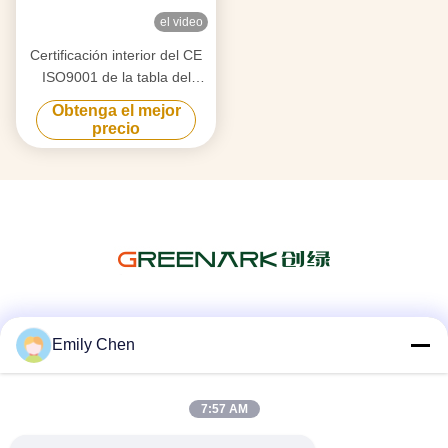
el video
Certificación interior del CE
ISO9001 de la tabla del
restaurante japonés de Seat
Obtenga el mejor
de la parrilla eléctrica plana
precio
9
Las redes sociales
Emily Chen
7:57 AM
Contacto rápido