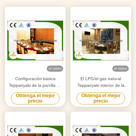
el video
el video
Configuración básica
El LPG/el gas natural
Teppanyaki de la parrilla de
Teppanyaki interior de la
10 Seat de la plancha
tubería asa a la parrilla el
Obtenga el mejor
Obtenga el mejor
japonesa interior oval de la
equipo con el extractor del
precio
precio
tabla
aire