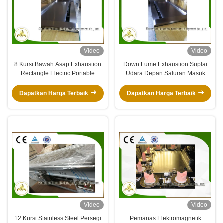
Video
Video
8 Kursi Bawah Asap Exhaustion
Down Fume Exhaustion Suplai
Rectangle Electric Portable
Udara Depan Saluran Masuk
Teppanyaki Grill Table
Udara Cekung Persegi Panjang
Listrik Teppanyaki Grill Meja 7
Dapatkan Harga Terbaik
Dapatkan Harga Terbaik
Kursi
Video
Video
12 Kursi Stainless Steel Persegi
Pemanas Elektromagnetik