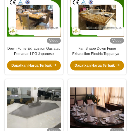
Video
Video
Down Fume Exhaustion Gas atau
Fan Shape Down Fume
Pemanas LPG Japanese
Exhaustion Electric Teppanyaki
Teppanyaki Grill Table 8 Seats
Grill dengan 11 Kursi Stainless
Steel
Dapatkan Harga Terbaik
Dapatkan Harga Terbaik
Video
Video