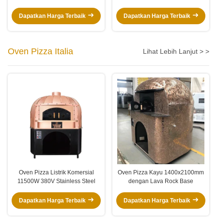
Langsung Bersertifikasi CE
ISO9001 | Hemat Ruang
Dapatkan Harga Terbaik
Dapatkan Harga Terbaik
Oven Pizza Italia
Lihat Lebih Lanjut > >
Oven Pizza Listrik Komersial
Oven Pizza Kayu 1400x2100mm
11500W 380V Stainless Steel
dengan Lava Rock Base
Dapatkan Harga Terbaik
Dapatkan Harga Terbaik