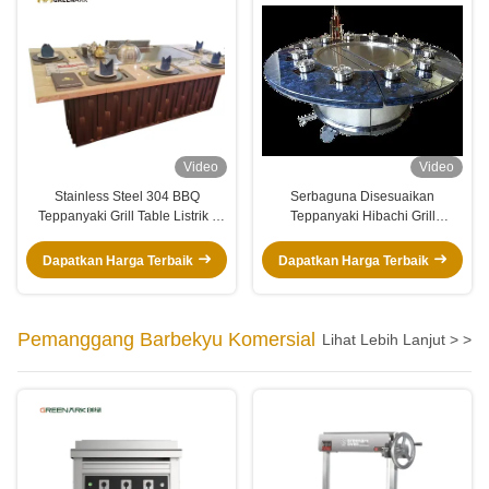
Video
Video
Stainless Steel 304 BBQ
Serbaguna Disesuaikan
Teppanyaki Grill Table Listrik /
Teppanyaki Hibachi Grill
Gas Tanpa Asap
Commercial Hotel Restaurant
Kitchen
Dapatkan Harga Terbaik
Dapatkan Harga Terbaik
Pemanggang Barbekyu Komersial
Lihat Lebih Lanjut > >