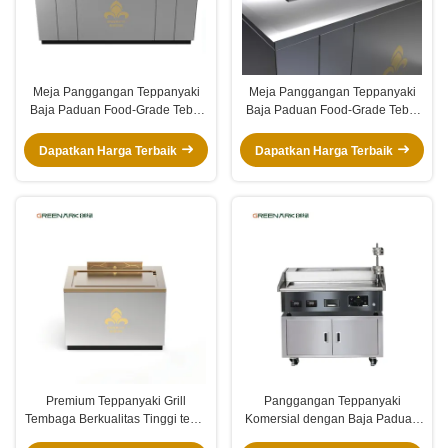
Meja Panggangan Teppanyaki
Meja Panggangan Teppanyaki
Baja Paduan Food-Grade Tebal
Baja Paduan Food-Grade Tebal
20mm Kustom dengan Daya
20mm Kustom dengan Daya
8000W dan Sistem Aliran Udara
8000W dan Sistem Aliran Udara
Dapatkan Harga Terbaik
Dapatkan Harga Terbaik
Tiga Kali Lipat
Tiga Kali Lipat
Premium Teppanyaki Grill
Panggangan Teppanyaki
Tembaga Berkualitas Tinggi tebal
Komersial dengan Baja Paduan
16mm dengan 8000w Daya dan
Food-Grade 16mm, Kontrol Suhu