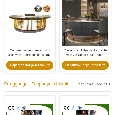
Commercial Teppanyaki Grill
Customized Hibachi Grill Table
Table with 20mm Thickness 8KW
with 7/8 Seats 600x440mm
Heat Power and 10 Seats
Heating Area and 2 Years
Capacity for Restaurants
Warranty
Dapatkan Harga Terbaik
Dapatkan Harga Terbaik
Panggangan Teppanyaki Listrik
Lihat Lebih Lanjut > >