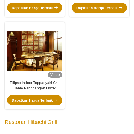
OEM
Hibachi Grill Bentuk Oval Untuk
Daging Sapi Daging Kambing
Dapatkan Harga Terbaik
Dapatkan Harga Terbaik
Ayam
Video
Ellipse Indoor Teppanyaki Grill
Table Panggangan Listrik
Stainless Steel 8KW
Dapatkan Harga Terbaik
Restoran Hibachi Grill