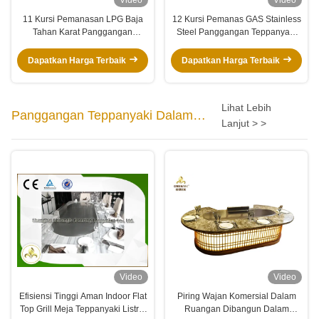
11 Kursi Pemanasan LPG Baja
12 Kursi Pemanas GAS Stainless
Tahan Karat Panggangan
Steel Panggangan Teppanyaki
Teppanyaki Jepang 2300 * 960 *
Jepang / Meja GAS atau LPG
800mm
Dapatkan Harga Terbaik
Dapatkan Harga Terbaik
Lihat Lebih
Panggangan Teppanyaki Dalam
Lanjut > >
Ruangan
Video
Video
Efisiensi Tinggi Aman Indoor Flat
Piring Wajan Komersial Dalam
Top Grill Meja Teppanyaki Listrik
Ruangan Dibangun Dalam