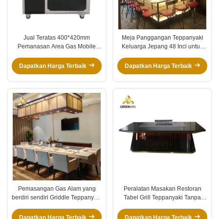
Jual Teratas 400*420mm
Meja Panggangan Teppanyaki
Pemanasan Area Gas Mobile
Keluarga Jepang 48 Inci untuk
Teppanyaki Peralatan
Restoran
Dapatkan Harga Terbaik
Dapatkan Harga Terbaik
Pemasangan Gas Alam yang
Peralatan Masakan Restoran
berdiri sendiri Griddle Teppanyaki
Tabel Grill Teppanyaki Tanpa
Grill Table untuk Restoran Hotel
Asap
Dapatkan Harga Terbaik
Dapatkan Harga Terbaik