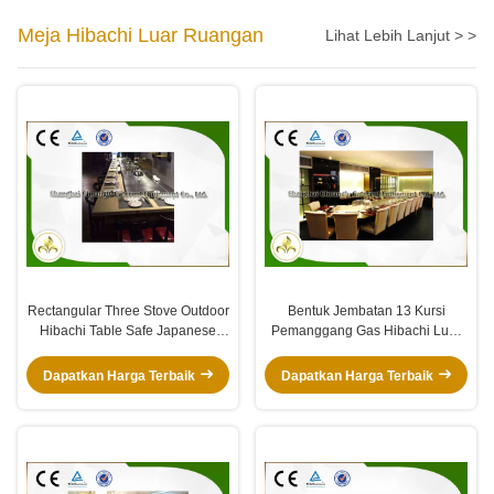
Meja Hibachi Luar Ruangan
Lihat Lebih Lanjut > >
Rectangular Three Stove Outdoor
Bentuk Jembatan 13 Kursi
Hibachi Table Safe Japanese
Pemanggang Gas Hibachi Luar
Dining Grill
Ruangan, Meja Teppanyaki Luar
Ruangan
Dapatkan Harga Terbaik
Dapatkan Harga Terbaik