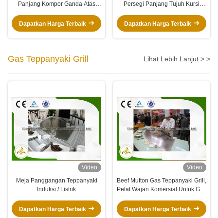
Panjang Kompor Ganda Atas
Persegi Panjang Tujuh Kursi
Asap Kehabisan Elektromagnetik
Meja Panggangan Teppanyaki
Meja Panggangan Teppanyaki
Listrik
Dapatkan Harga Terbaik
Dapatkan Harga Terbaik
Gas Teppanyaki Grill
Lihat Lebih Lanjut > >
Video
Video
Meja Panggangan Teppanyaki
Beef Mutton Gas Teppanyaki Grill,
Induksi / Listrik
Pelat Wajan Komersial Untuk Gas
BBQ
Dapatkan Harga Terbaik
Dapatkan Harga Terbaik