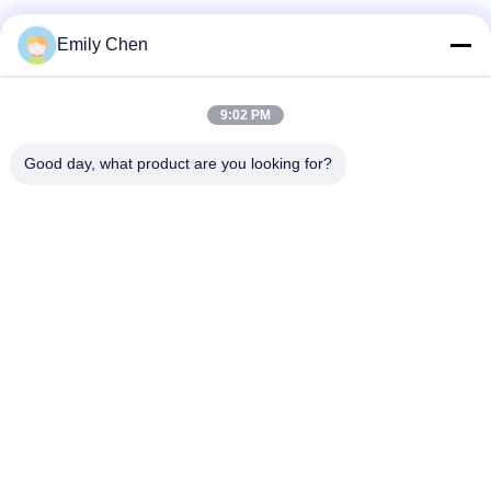
Media Sosial
Emily Chen
9:02 PM
Kontak Cepat
Good day, what product are you looking for?
Telp
86--18964553551
E-mail
info01@greenarkworld.com
Alamat
No. 253, Jalan Xuanchun, Taman Industri Sanzao, Area
Baru Pudong, Shanghai, Tiongkok 201314
Kebijakan Privasi
|
Sitemap
Cina Kualitas Baik Meja Panggangan Teppanyaki Pemasok. Hak