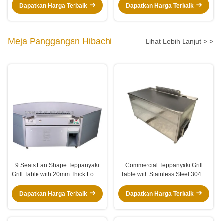
95% tingkat Ekstraksi Asap
Cerdas 280°C, dan Area
Dapatkan Harga Terbaik
Dapatkan Harga Terbaik
Pemanasan 896x390mm
Meja Panggangan Hibachi
Lihat Lebih Lanjut > >
9 Seats Fan Shape Teppanyaki
Commercial Teppanyaki Grill
Grill Table with 20mm Thick Food-
Table with Stainless Steel 304 &
Grade Alloy Steel and 380V/8KW
201 Alloy Steel ISO 9001-2008
Power
Certified and 8 Seats Capacity
Dapatkan Harga Terbaik
Dapatkan Harga Terbaik