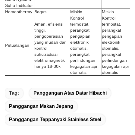
Suhu Indikator
Homeothermy
Bagus
Miskin
Miskin
Kontrol
Kontrol
Aman, efisiensi
termostat,
termostat,
tinggi,
perangkat
perangkat
pengoperasian
pengapian
pengapian
yang mudah dan
elektronik
elektronik
Petualangan
kontrol
otomatis,
otomatis,
suhu;radiasi
perangkat
perangkat
elektromagnetik
perlindungan
perlindungan
hanya 18-30k
kegagalan api
kegagalan api
otomatis
otomatis
Tag:
Panggangan Atas Datar Hibachi
Panggangan Makan Jepang
Panggangan Teppanyaki Stainless Steel