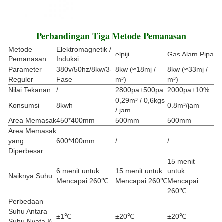
Perbandingan Tiga Metode Pemanasan
Metode
Elektromagnetik /
elpiji
Gas Alam Pipa
Pemanasan
Induksi
Parameter
380v/50hz/8kw/3-
8kw (≈18mj /
8kw (≈33mj /
Reguler
Fase
m³)
m³)
Nilai Tekanan
/
2800pa±500pa
2000pa±10%
0,29m³ / 0,6kgs
Konsumsi
8kwh
0.8m³/jam
/ jam
Area Memasak
450*400mm
500mm
500mm
Area Memasak
yang
600*400mm
/
/
Diperbesar
15 menit
6 menit untuk
15 menit untuk
untuk
Naiknya Suhu
Mencapai 260℃
Mencapai 260℃
Mencapai
260℃
Perbedaan
Suhu Antara
±1℃
±20℃
±20℃
Suhu Nyata &