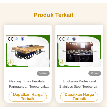
Produk Terkait
Video
Video
Fleeting Times Peralatan
Lingkaran Profesional
Panggangan Teppanyaki
Stainless Steel Teppanyaki
Hibachi, Meja Panggangan
Grill Table Royal Taste
Dapatkan Harga
Dapatkan Harga
Restoran Jepang
Dirancang
Terbaik
Terbaik