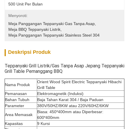
500 Unit Per Bulan
Menyoroti:
Meja Panggangan Teppanyaki Gas Tanpa Asap
, 
Meja BBQ Teppanyaki Listrik
, 
Meja Panggangan Teppanyaki Stainless Steel 304
Deskripsi Produk
Teppanyaki Grill Listrik/Gas Tanpa Asap Jepang Teppanyaki
Grill Table Pemanggang BBQ
Orient Wood Spirit Electric Teppanyaki Hibachi
Nama Produk
Grill Table
Pemanasan
Elektromagnetik (Induksi)
Bahan Tubuh
Baja Tahan Karat 304 / Baja Paduan
Parameter
380V/50HZ/8KW atau 220V/60HZ/6KW
Biasa: 450*400mm atau Diperbesar:
Area Memasak
600*400mm
Kapasitas
9 Kursi