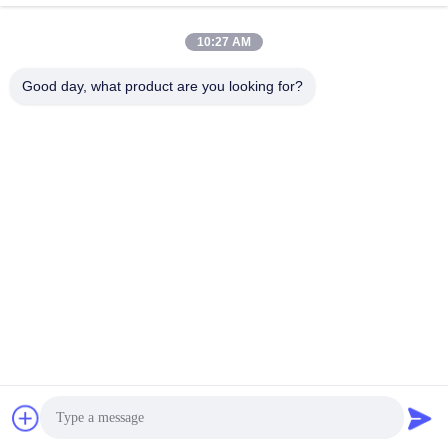
10:27 AM
Kontak Cepat
Good day, what product are you looking for?
Telp
86--18964553551
E-mail
info01@greenarkworld.com
Alamat
No. 253, Jalan Xuanchun, Taman Industri Sanzao, Area
Baru Pudong, Shanghai, Tiongkok 201314
Kebijakan Privasi
|
Sitemap
Cina Kualitas Baik Meja Panggangan Teppanyaki Pemasok. Hak
cipta © 2016-2026 Shanghai Chuanglv Catering Equipment Co.,
Ltd . Seluruh hak cipta.