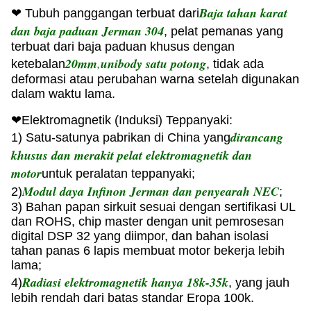
Baja tahan karat
❤ Tubuh panggangan terbuat dari
dan baja paduan Jerman 304
, pelat pemanas yang
terbuat dari baja paduan khusus dengan
20mm
,
unibody satu potong
ketebalan
, tidak ada
deformasi atau perubahan warna setelah digunakan
dalam waktu lama.
❤
Elektromagnetik (Induksi) Teppanyaki:
dirancang
1) Satu-satunya pabrikan di China yang
khusus dan merakit pelat elektromagnetik dan
motor
untuk peralatan teppanyaki;
Modul daya Infinon Jerman dan penyearah NEC
2)
;
3) Bahan papan sirkuit sesuai dengan sertifikasi UL
dan ROHS, chip master dengan unit pemrosesan
digital DSP 32 yang diimpor, dan bahan isolasi
tahan panas 6 lapis membuat motor bekerja lebih
lama;
Radiasi elektromagnetik hanya 18k-35k
4)
, yang jauh
lebih rendah dari batas standar Eropa 100k.