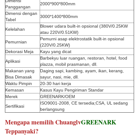
Dimensi
2000*900*800mm
Panggangan
Dimensi dengan
3000*1400*800mm
Tabel
Blower udara built-in opsional (380V/0.25KW
Kelelahan
atau 220V/0.51KW)
Pemurni asap elektrostatik built-in opsional
Pemurnian
(220V/0.25KW)
Dekorasi Meja
Kayu yang dicat
Barbekyu luar ruangan, restoran, hotel, food
Aplikasi
plazza, mobil prasmanan, dll.
Makanan yang
Daging sapi, kambing, ayam, ikan, kerang,
Bisa Dimasak
sayur, nasi, mie, dll.
Waktu Pimpin
20-30 hari kerja
Kemasan
Kasus Kayu Pengiriman Standar
Merek
GREENARK/OEM
ISO9001-2008, CE tersedia;CSA, UL sedang
Sertifikasi
berlangsung
Mengapa memilih Chuanglv
GREENARK
Teppanyaki?