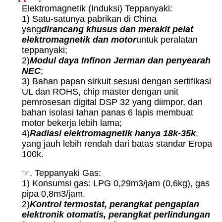
Elektromagnetik (Induksi) Teppanyaki:
1) Satu-satunya pabrikan di China
yang
dirancang khusus dan merakit pelat
elektromagnetik dan motor
untuk peralatan
teppanyaki;
2)
Modul daya Infinon Jerman dan penyearah
NEC
;
3) Bahan papan sirkuit sesuai dengan sertifikasi
UL dan ROHS, chip master dengan unit
pemrosesan digital DSP 32 yang diimpor, dan
bahan isolasi tahan panas 6 lapis membuat
motor bekerja lebih lama;
4)
Radiasi elektromagnetik hanya 18k-35k
,
yang jauh lebih rendah dari batas standar Eropa
100k.
☞.
Teppanyaki Gas:
1) Konsumsi gas: LPG 0,29m3/jam (0,6kg), gas
pipa 0,8m3/jam.
2)
Kontrol termostat, perangkat pengapian
elektronik otomatis, perangkat perlindungan