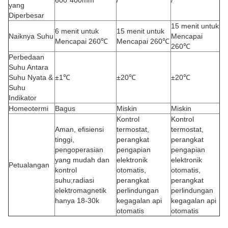
yang
Diperbesar
15 menit untuk
6 menit untuk
15 menit untuk
Naiknya Suhu
Mencapai
Mencapai 260℃
Mencapai 260℃
260℃
Perbedaan
Suhu Antara
Suhu Nyata &
±1℃
±20℃
±20℃
Suhu
Indikator
Homeotermi
Bagus
Miskin
Miskin
Kontrol
Kontrol
Aman, efisiensi
termostat,
termostat,
tinggi,
perangkat
perangkat
pengoperasian
pengapian
pengapian
yang mudah dan
elektronik
elektronik
Petualangan
kontrol
otomatis,
otomatis,
suhu;radiasi
perangkat
perangkat
elektromagnetik
perlindungan
perlindungan
hanya 18-30k
kegagalan api
kegagalan api
otomatis
otomatis