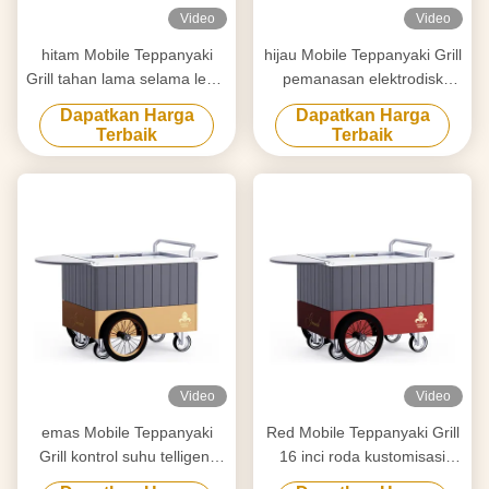
Video
Video
hitam Mobile Teppanyaki
hijau Mobile Teppanyaki Grill
Grill tahan lama selama lebih
pemanasan elektrodisk
dari 20 tahun papan kelas
Pergerakan bebas Papan
Dapatkan Harga
Dapatkan Harga
makanan Hibachi Grill Table
kelas makanan Hibachi Grill
Terbaik
Terbaik
Table
Video
Video
emas Mobile Teppanyaki
Red Mobile Teppanyaki Grill
Grill kontrol suhu telligent
16 inci roda kustomisasi
dan tepat pergerakan bebas
Pergerakan bebas Bahan