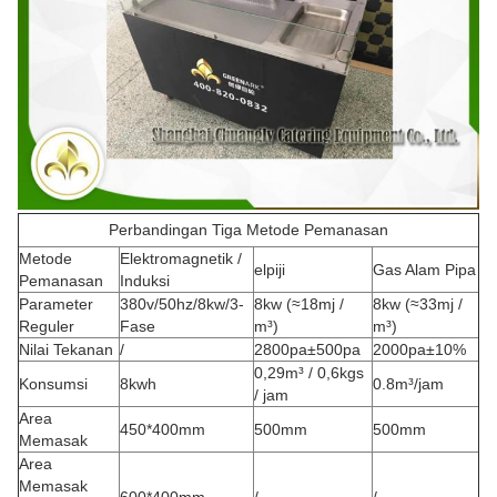
Perbandingan Tiga Metode Pemanasan
Metode
Elektromagnetik /
elpiji
Gas Alam Pipa
Pemanasan
Induksi
Parameter
380v/50hz/8kw/3-
8kw (≈18mj /
8kw (≈33mj /
Reguler
Fase
m³)
m³)
Nilai Tekanan
/
2800pa±500pa
2000pa±10%
0,29m³ / 0,6kgs
Konsumsi
8kwh
0.8m³/jam
/ jam
Area
450*400mm
500mm
500mm
Memasak
Area
Memasak
600*400mm
/
/