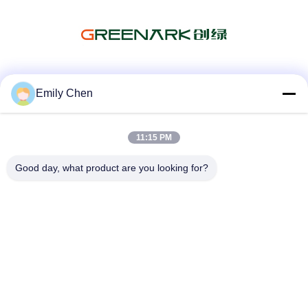
Media Sosial
Emily Chen
11:15 PM
Kontak Cepat
Good day, what product are you looking for?
Telp
86--18964553551
E-mail
info01@greenarkworld.com
Alamat
No. 253, Jalan Xuanchun, Taman Industri Sanzao, Area
Baru Pudong, Shanghai, Tiongkok 201314