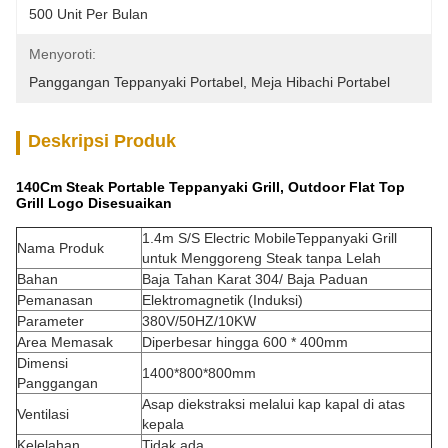
500 Unit Per Bulan
Menyoroti:
Panggangan Teppanyaki Portabel
, 
Meja Hibachi Portabel
Deskripsi Produk
140Cm Steak Portable Teppanyaki Grill, Outdoor Flat Top
Grill Logo Disesuaikan
1.4m S/S Electric MobileTeppanyaki Grill
Nama Produk
untuk Menggoreng Steak tanpa Lelah
Bahan
Baja Tahan Karat 304/ Baja Paduan
Pemanasan
Elektromagnetik (Induksi)
Parameter
380V/50HZ/10KW
Area Memasak
Diperbesar hingga 600 * 400mm
Dimensi
1400*800*800mm
Panggangan
Asap diekstraksi melalui kap kapal di atas
Ventilasi
kepala
Kelelahan
Tidak ada