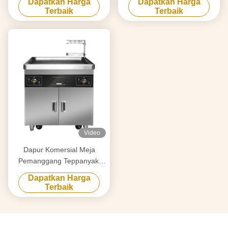
Dapatkan Harga
Dapatkan Harga
papan kelas makanan
kelas makanan Hibachi Grill
Terbaik
Terbaik
Hibachi Grill Table
Table
Video
Dapur Komersial Meja
Pemanggang Teppanyaki
Seluler Multifungsi dengan
Dapatkan Harga
Tungku Ganda
Terbaik