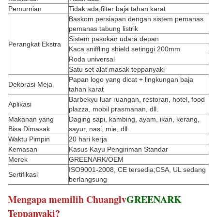
Pemurnian
Tidak ada;filter baja tahan karat
Baskom persiapan dengan sistem pemanas
pemanas tabung listrik
Sistem pasokan udara depan
Perangkat Ekstra
Kaca sniffling shield setinggi 200mm
Roda universal
Satu set alat masak teppanyaki
Papan logo yang dicat + lingkungan baja
Dekorasi Meja
tahan karat
Barbekyu luar ruangan, restoran, hotel, food
Aplikasi
plazza, mobil prasmanan, dll.
Makanan yang
Daging sapi, kambing, ayam, ikan, kerang,
Bisa Dimasak
sayur, nasi, mie, dll.
Waktu Pimpin
20 hari kerja
Kemasan
Kasus Kayu Pengiriman Standar
Merek
GREENARK/OEM
ISO9001-2008, CE tersedia;CSA, UL sedang
Sertifikasi
berlangsung
Mengapa memilih Chuanglv
GREENARK
Teppanyaki?