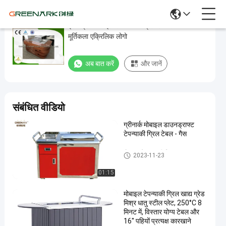
इलेक्ट्रिक मोबाइल टेपपानाकी ग्रिल उपकरण 1.4m
इलेक्ट्रिक
मूर्तिकला एक्रिलिक लोगो
मोबाइल
टेपपानाकी
अब बात करें
और जानें
ग्रिल
उपकरण
1.4m
संबंधित वीडियो
मूर्तिकला
ग्रीनार्क मोबाइल डाउनड्राफ्ट
एक्रिलिक
टेपन्याकी ग्रिल टेबल - गैस
लोगो
मोबाइल टेपपानाकी ग्रिल
2023-11-23
अब बात करें
मोबाइल
2024-
228
टेपपानाकी
01:15
04-11
विचार
ग्रिल
साझा करना
मोबाइल टेपन्याकी ग्रिल खाद्य ग्रेड
#
मिश्र धातु स्टील प्लेट, 250°C 8
मिनट में, विस्तार योग्य टेबल और
पोर्टेबल
16'' पहियों प्रत्यक्ष कारखाने
हिबाची