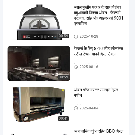
ज्वालामुखीय पत्थर के साथ पेशेवर
बहुआयामी पिज्जा ओवन - फैक्टरी
प्रत्यक्ष, सीई और आईएसओ 9001
प्रमाणित
इटली पिज्जा ओवन
00:59
2025-10-28
रेस्तरां के लिए 8-10 सीट स्टेनलेस
स्टील टेप्पानयाकी ग्रिल टेबल
टेपपानाकी ग्रिल टेबल
2025-08-16
00:59
ओवन ग्रैंडमास्टर समन्दर ग्रिल
मशीन
वाणिज्यिक बारबेक्यू ग्रिल
2025-04-04
00:41
व्यावसायिक धुंआ रहित BBQ ग्रिल