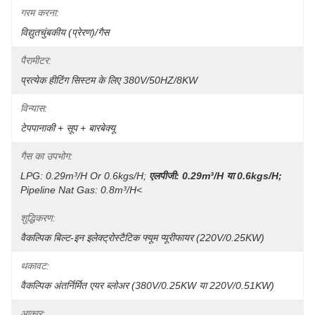
गरम करना:
विद्युतचुंबकीय (प्रेरण)/गैस
पैरामीटर:
प्रत्येक हीटिंग सिस्टम के लिए 380V/50HZ/8KW
विन्यास:
टेपपानाकी + सूप + बारबेक्यू
गैस का उपभोग:
LPG: 0.29m³/h Or 0.6kgs/h;
एलपीजी: 0.29m³/h या 0.6kgs/h;
Pipeline Nat Gas: 0.8m³/h<
शुद्धिकरण:
वैकल्पिक बिल्ट-इन इलेक्ट्रोस्टैटिक फ्यूम प्यूरीफायर (220V/0.25KW)
थकावट:
वैकल्पिक अंतर्निर्मित एयर ब्लोअर (380V/0.25KW या 220V/0.51KW)
आकार: