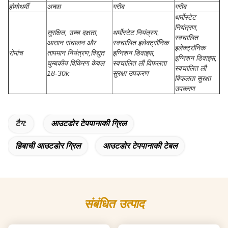
होमोथर्मी
अच्छा
गरीब
गरीब
थर्मोस्टेट
नियंत्रण,
सुरक्षित, उच्च दक्षता,
थर्मोस्टेट नियंत्रण,
स्वचालित
आसान संचालन और
स्वचालित इलेक्ट्रॉनिक
इलेक्ट्रॉनिक
रोमांच
तापमान नियंत्रण;विद्युत
इग्निशन डिवाइस,
इग्निशन डिवाइस,
चुम्बकीय विकिरण केवल
स्वचालित लौ विफलता
स्वचालित लौ
18-30k
सुरक्षा उपकरण
विफलता सुरक्षा
उपकरण
टैग:
आउटडोर टेपपानाकी ग्रिल
हिबाची आउटडोर ग्रिल
आउटडोर टेपपानाकी टेबल
संबंधित उत्पाद