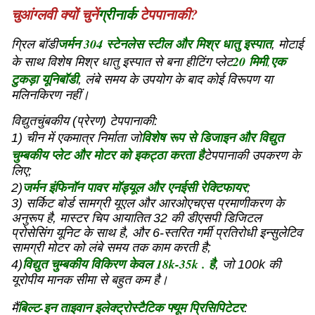
चुआंग्लवी क्यों चुनें
ग्रीनार्क
टेपपानाकी?
जर्मन 304 स्टेनलेस स्टील और मिश्र धातु इस्पात
ग्रिल बॉडी
, मोटाई
20 मिमी
,
एक
के साथ विशेष मिश्र धातु इस्पात से बना हीटिंग प्लेट
टुकड़ा यूनिबॉडी
, लंबे समय के उपयोग के बाद कोई विरूपण या
मलिनकिरण नहीं।
विद्युतचुंबकीय (प्रेरण) टेपपानाकी:
विशेष रूप से डिजाइन और विद्युत
1) चीन में एकमात्र निर्माता जो
चुम्बकीय प्लेट और मोटर को इकट्ठा करता है
टेपपानाकी उपकरण के
लिए;
जर्मन इंफिनॉन पावर मॉड्यूल और एनईसी रेक्टिफायर
2)
;
3) सर्किट बोर्ड सामग्री यूएल और आरओएचएस प्रमाणीकरण के
अनुरूप है, मास्टर चिप आयातित 32 की डीएसपी डिजिटल
प्रोसेसिंग यूनिट के साथ है, और 6-स्तरित गर्मी प्रतिरोधी इन्सुलेटिव
सामग्री मोटर को लंबे समय तक काम करती है;
विद्युत चुम्बकीय विकिरण केवल 18k-35k . है
4)
, जो 100k की
यूरोपीय मानक सीमा से बहुत कम है।
बिल्ट-इन ताइवान इलेक्ट्रोस्टैटिक फ्यूम प्रिसिपिटेटर
मैं
: