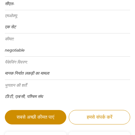
सीएल-
एमओक्यू:
एक सेट
कीमत:
negotiable
पैकेजिंग विवरण:
मानक निर्यात लकड़ी का मामला
भुगतान की शर्तें:
टी/टी, एल/सी, पश्चिम संघ
सबसे अच्छी कीमत पाएं
हमसे संपर्क करें