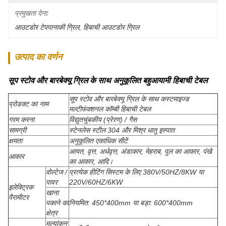
प्रमुखता देना:
आउटडोर टेपपानाकी ग्रिल
, 
हिबाची आउटडोर ग्रिल
उत्पाद का वर्णन
सूप स्टोव और बारबेक्यू ग्रिल के साथ अनुकूलित बहुआयामी हिबाची टेबल
सूप स्टोव और बारबेक्यू ग्रिल के साथ कस्टमाइज्ड
प्रोडक्ट का नाम
मल्टीफंक्शनल कॉम्बी हिबाची टेबल
गरम करना
विद्युतचुंबकीय (प्रेरण) / गैस
सामग्री
स्टेनलेस स्टील 304 और मिश्र धातु इस्पात
क्षमता
अनुकूलित एकाधिक सीटें
आयत, वृत्त, अर्धवृत्त, अंडाकार, मेहराब, पुल का आकार, पंखे
आकार
का आकार, आदि।
वोल्टेज /
प्रत्येक हीटिंग सिस्टम के लिए 380V/50HZ/8KW या
पावर
220V/60HZ/6KW
इलेक्ट्रिक
खाना
पैरामीटर
पकाने का
नियमित: 450*400mm या बड़ा: 600*400mm
क्षेत्र
मूल्यांकन