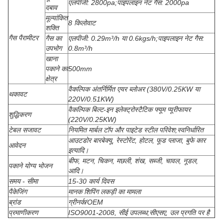
एलपीजी: 2800pa;पाइपलाइन नेट गैस: 2000pa
दबाव
मूल्यांकित
8 किलोवाट
शक्ति
गैस पैरामीटर
गैस का
एलपीजी: 0.29m³/h या 0.6kgs/h;पाइपलाइन नेट गैस:
उपभोग
0.8m³/h
खाना
पकाने का
500mm
क्षेत्र
वैकल्पिक अंतर्निर्मित एयर ब्लोअर (380V/0.25KW या
थकावट
220V/0.51KW)
वैकल्पिक बिल्ट-इन इलेक्ट्रोस्टैटिक फ्यूम प्यूरीफायर
शुद्धिकरण
(220V/0.25KW)
टेबल सजावट
नियमित मार्बल टॉप और पाइटेड स्टील परिवेश;स्वनिर्धारित
आउटडोर बारबेक्यू, रेस्टोरेंट, होटल, फूड प्लाजा, बुफे कार
आवेदन
इत्यादि।
बीफ, मटन, चिकन, मछली, शंख, सब्जी, चावल, नूडल,
पकाने योग्य भोजन
आदि।
समय - सीमा
15-30 कार्य दिवस
पैकेजिंग
मानक शिपिंग लकड़ी का मामला
ब्रांड
ग्रीनर्क/OEM
प्रमाणीकरण
ISO9001-2008, सीई उपलब्ध;सीएसए, उल प्रगति पर है