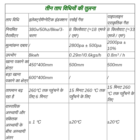
तीन ताप विधियों की तुलना
पाइपलाइन
ताप विधि
इलेक्ट्रोमैग्नेटिक इंडक्शन
रसोई गैस
प्राकृतिक गैस
नियमित
380v/50hz/8kw/3-
8 किलोवाट (≈18 एमजे
8 किलोवाट (≈33
पैरामीटर
चरण
/ एम³)
एमजे / एम³)
2000pa ±
मूल्यांकन दबाव
/
2800pa ± 500pa
10%
उपभोग
8kwh
0.29m³/0.6kgs/h
0.8m³ / h
खाना पकाने का
450*400mm
500mm
500mm
क्षेत्र
बड़ा खाना
600*400mm
/
/
पकाने का क्षेत्र
15 मिनट 260
तापमान बढ़
260℃ तक पहुंचने के
15 मिनट 260 ℃ तक
℃ तक पहुँचने के
रहा है
लिए 6 मिनट
पहुँचने के लिए
लिए
वास्तविक
अस्थायी और
संकेतक
± 1 ℃
±20℃
±20℃
अस्थायी के
बीच अस्थायी
अंतर