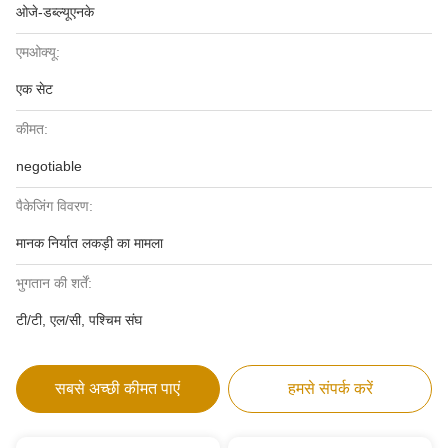
ओजे-डब्ल्यूएनके
एमओक्यू:
एक सेट
कीमत:
negotiable
पैकेजिंग विवरण:
मानक निर्यात लकड़ी का मामला
भुगतान की शर्तें:
टी/टी, एल/सी, पश्चिम संघ
सबसे अच्छी कीमत पाएं
हमसे संपर्क करें