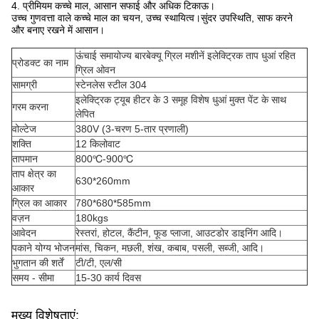
4. प्रीमियम कच्चे माल, आसान सफाई और अधिक टिकाऊ।
उच्च गुणवत्ता वाले कच्चे माल का चयन, उच्च स्थायित्व।सुंदर उपस्थिति, साफ करने
और बनाए रखने में आसान।
ऊंचाई समायोज्य बारबेक्यू ग्रिल मशीनें इलेक्ट्रिक ताप धुआं रहित
प्रोडक्ट का नाम
ग्रिल ओवन
सामग्री
स्टेनलेस स्टील 304
इलेक्ट्रिक ट्यूब हीटर के 3 समूह विशेष धुआं मुक्त पेंट के साथ
गरम करना
लेपित
वोल्टेज
380V (3-चरण 5-तार प्रणाली)
शक्ति
12 किलोवाट
तापमान
800℃-900℃
ताप क्षेत्र का
630*260mm
आकार
ग्रिल का आकार
780*680*585mm
वज़न
180kgs
आवेदन
रेस्तरां, होटल, कैंटीन, फूड प्लाजा, आउटडोर डाइनिंग आदि।
पकाने योग्य भोजन
मांस, चिकन, मछली, शंख, कबाब, पसली, सब्जी, आदि।
भुगतान की शर्तें
टी/टी, एल/सी
समय - सीमा
15-30 कार्य दिवस
मुख्य विशेषताएं: