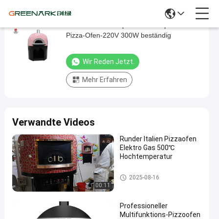
P1-4-1 Italien Neapel hohe Temperatur des
P1-
Pizza-Ofen-220V 300W beständig
4-
1
Wir Reden Jetzt.
Italien
Mehr Erfahren
Neapel
hohe
Temperatur
Verwandte Videos
des
Pizza-
Runder Italien Pizzaofen
Elektro Gas 500℃
Ofen-
Hochtemperatur
220V
Italien-Pizza-Ofen
300W
2025-08-16
00:11
beständig
Wir Reden
Professioneller
Italien-
Multifunktions-Pizzoofen
2022-
823