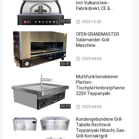
Jetzt.
Pizza-
mit Vulkanstein -
04-21
Ansichten
Ofen
Teilen
Fabrikdirekt, CE &
ISO9001-zertifiziert
#
Italien-Pizza-Ofen
00:59
2025-10-28
italienischer
OFEN GRANDMASTER
Pizzaofen
#
Salamander-Grill-
Maschine
Neapel-
Pizzaofen
Handelsgrill-Grills
2025-04-04
#
00:41
napoli
Pizzaofen
Multifunktionskleiner
Platten-
P
Tischplattenbratpfanne
1
220V Teppanyaki
-
4
Teppanyaki-Grill-Tabelle
00:59
2025-04-04
-
1
Kundengebundene Grill-
I
Tabelle Rechteck
t
Teppanyaki Hibachi, Gas-
a
Grill-Kontaktgrill
l