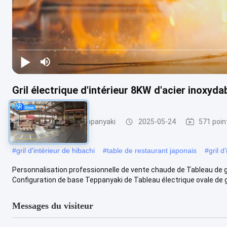
Gril électrique d'intérieur 8KW d'acier inoxyda
Gril d'intérieur de Teppanyaki
2025-05-24
571 poin
#
gril d'intérieur de hibachi
#
table de restaurant japonais
#
gril d
Personnalisation professionnelle de vente chaude de Tableau de gr
Configuration de base Teppanyaki de Tableau électrique ovale de gril
Messages du visiteur