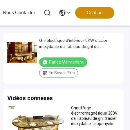
Nous Contacter
Citation
Gril électrique d'intérieur 8KW d'acier
inoxydable de Tableau de gril de
Teppanyaki d'ellipse
Parlez Maintenant.
En Savoir Plus
Vidéos connexes
Chauffage
électromagnétique 380V
de Tableau de gril d'acier
inoxydable Teppanyaki