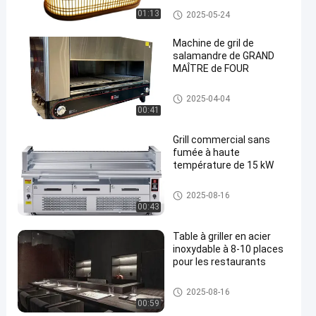
Gril d'intérieur de Teppanyaki
01:13
2025-05-24
Machine de gril de
salamandre de GRAND
MAÎTRE de FOUR
Grils commerciaux de barbecu
2025-04-04
e
00:41
Grill commercial sans
fumée à haute
température de 15 kW
Grils commerciaux de barbecu
2025-08-16
e
00:43
Table à griller en acier
inoxydable à 8-10 places
pour les restaurants
Tableau de gril de Teppanyaki
2025-08-16
00:59