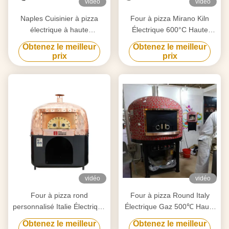
vidéo
vidéo
Naples Cuisinier à pizza
Four à pizza Mirano Kiln
électrique à haute
Électrique 600°C Haute
température à 600 ° C
température
Obtenez le meilleur
Obtenez le meilleur
prix
prix
vidéo
vidéo
Four à pizza rond
Four à pizza Round Italy
personnalisé Italie Électrique
Électrique Gaz 500℃ Haute
Gaz 500℃ Haute
Température
Obtenez le meilleur
Obtenez le meilleur
température