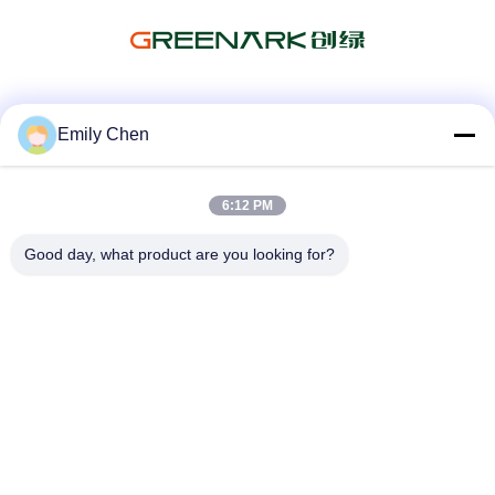
Les réseaux sociaux
Emily Chen
6:12 PM
Contactez rapidement
Good day, what product are you looking for?
Télégramme
86--18964553551
E-mail
info01@greenarkworld.com
Adresse
No. 253, route de Xuanchun, parc industriel de Sanzao,
nouvelle région de Pudong, Changhaï, Chine 201314