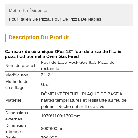
Mettre En Évidence:
Four Italien De Pizza
, 
Four De Pizza De Naples
Description Du Produit
Carreaux de céramique 2Pcs 12" four de pizza de l'Italie,
pizza traditionnelle Oven Gas Fired
Four de Lava Rock Gas Italy Pizza de
Nom de produit
rectangle
Modèle non.
Z1-2-1
Méthode de
Gaz
chauffage
DÔME INTÉRIEUR : PLAQUE DE BASE à
Matériel
hautes températures et résistante au feu de
poterie : Roche naturelle de lave
Dimensions
1070*1160*1700mm
externes
Dimension
900*600mm
intérieure