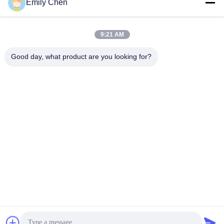
Les réseaux sociaux
Emily Chen
9:21 AM
Contactez rapidement
Good day, what product are you looking for?
Télégramme
86--18964553551
E-mail
info01@greenarkworld.com
Adresse
No. 253, route de Xuanchun, parc industriel de Sanzao,
nouvelle région de Pudong, Changhaï, Chine 201314
Politique de confidentialité
|
Plan du site
Chine Bonne qualité Tableau de gril de Teppanyaki Le
fournisseur. 2016-2026 Shanghai Chuanglv Catering Equipment