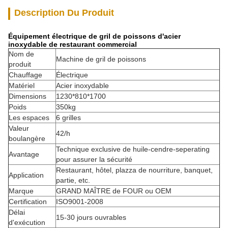
Description Du Produit
Équipement électrique de gril de poissons d'acier
inoxydable de restaurant commercial
Nom de
Machine de gril de poissons
produit
Chauffage
Électrique
Matériel
Acier inoxydable
Dimensions
1230*810*1700
Poids
350kg
Les espaces
6 grilles
Valeur
42/h
boulangère
Technique exclusive de huile-cendre-seperating
Avantage
pour assurer la sécurité
Restaurant, hôtel, plazza de nourriture, banquet,
Application
partie, etc.
Marque
GRAND MAÎTRE de FOUR ou OEM
Certification
ISO9001-2008
Délai
15-30 jours ouvrables
d'exécution