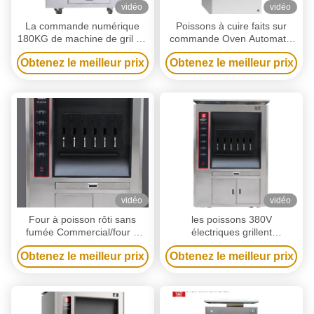
vidéo
vidéo
La commande numérique
Poissons à cuire faits sur
180KG de machine de gril de
commande Oven Automatic
3 poissons de phase a grillé
Fish Grill Machine
Obtenez le meilleur prix
Obtenez le meilleur prix
le four de poissons
vidéo
vidéo
Four à poisson rôti sans
les poissons 380V
fumée Commercial/four à
électriques grillent
poisson électrique à
l'équipement Oven Single
Obtenez le meilleur prix
Obtenez le meilleur prix
économie d'énergie/machine
Layer 6 grilles
à griller le poisson électrique
6 espaces