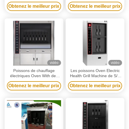
grilles de la double couche 4
couche 4 Grille à poisson
Obtenez le meilleur prix
Obtenez le meilleur prix
vidéo
vidéo
Poissons de chauffage
Les poissons Oven Electric
électriques Oven With des
Health Grill Machine de S/S
poissons 20KW de machine
ont adapté la certification aux
Obtenez le meilleur prix
Obtenez le meilleur prix
à une seule couche de gril
besoins du client ISO9001
les 8 espaces