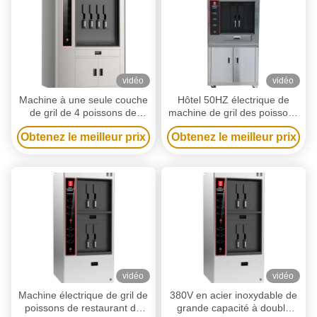
vidéo
vidéo
Machine à une seule couche
Hôtel 50HZ électrique de
de gril de 4 poissons de
machine de gril des poissons
l'espace avec le dispositif de
190KG faisant cuire le four
Obtenez le meilleur prix
Obtenez le meilleur prix
chronométrage intelligent
de poissons
vidéo
vidéo
Machine électrique de gril de
380V en acier inoxydable de
poissons de restaurant de
grande capacité à double