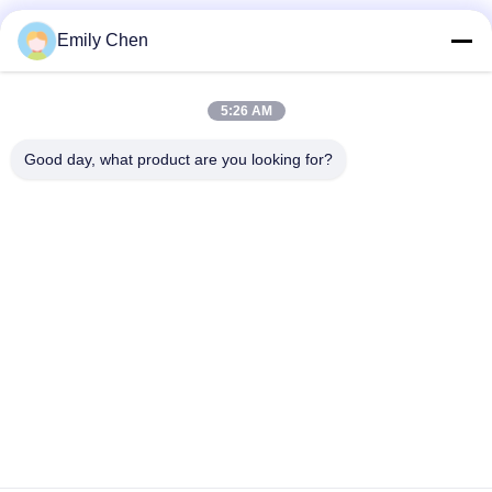
Les réseaux sociaux
Emily Chen
5:26 AM
Contactez rapidement
Good day, what product are you looking for?
Télégramme
86--18964553551
E-mail
info01@greenarkworld.com
Adresse
No. 253, route de Xuanchun, parc industriel de Sanzao,
nouvelle région de Pudong, Changhaï, Chine 201314
Politique de confidentialité
|
Plan du site
Chine Bonne qualité Tableau de gril de Teppanyaki Le