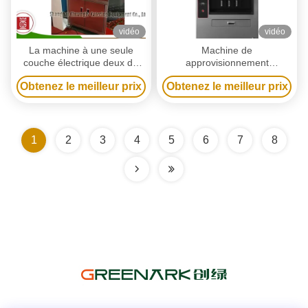
vidéo
vidéo
La machine à une seule
Machine de
couche électrique deux de
approvisionnement
gril de poissons d'acier
commerciale de gril de
Obtenez le meilleur prix
Obtenez le meilleur prix
inoxydable pêche les
poissons de grilles de la
espaces
double couche 6
d'équipements pour le
restaurant
1
2
3
4
5
6
7
8