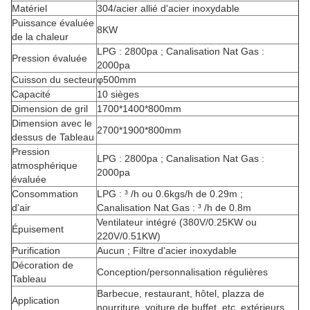
Matériel
304/acier allié d'acier inoxydable
Puissance évaluée
8KW
de la chaleur
LPG : 2800pa ; Canalisation Nat Gas :
Pression évaluée
2000pa
Cuisson du secteur
φ500mm
Capacité
10 sièges
Dimension de gril
1700*1400*800mm
Dimension avec le
2700*1900*800mm
dessus de Tableau
Pression
LPG : 2800pa ; Canalisation Nat Gas :
atmosphérique
2000pa
évaluée
Consommation
LPG : ³ /h ou 0.6kgs/h de 0.29m ;
d'air
Canalisation Nat Gas : ³ /h de 0.8m
Ventilateur intégré (380V/0.25KW ou
Épuisement
220V/0.51KW)
Purification
Aucun ; Filtre d'acier inoxydable
Décoration de
Conception/personnalisation régulières
Tableau
Barbecue, restaurant, hôtel, plazza de
Application
nourriture, voiture de buffet, etc. extérieurs.