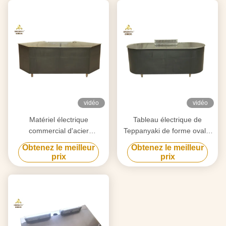
vidéo
vidéo
Matériel électrique
Tableau électrique de
commercial d'acier
Teppanyaki de forme ovale,
inoxydable de gril de
Commerical Hibachi
Obtenez le meilleur
Obtenez le meilleur
Teppanyaki de 11 sièges
électrique Cooktop
prix
prix