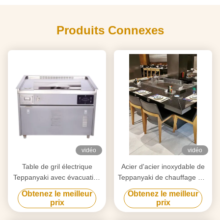
Produits Connexes
vidéo
vidéo
Table de gril électrique
Acier d'acier inoxydable de
Teppanyaki avec évacuation
Teppanyaki de chauffage par
vers le bas 1200x850mm
induction de 7 sièges de gril
Obtenez le meilleur
Obtenez le meilleur
électrique de Tableau et allié
prix
prix