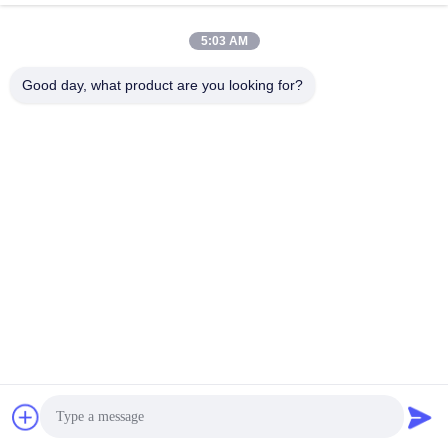
5:03 AM
Contactez rapidement
Good day, what product are you looking for?
Télégramme
86--18964553551
E-mail
info01@greenarkworld.com
Adresse
No. 253, route de Xuanchun, parc industriel de Sanzao,
nouvelle région de Pudong, Changhaï, Chine 201314
Politique de confidentialité
|
Plan du site
Chine Bonne qualité Tableau de gril de Teppanyaki Le
fournisseur. 2016-2026 Shanghai Chuanglv Catering Equipment
Co., Ltd Tous les droits réservés.