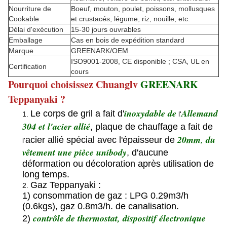
Nourriture de
Boeuf, mouton, poulet, poissons, mollusques
Cookable
et crustacés, légume, riz, nouille, etc.
Délai d'exécution
15-30 jours ouvrables
Emballage
Cas en bois de expédition standard
Marque
GREENARK/OEM
ISO9001-2008, CE disponible ; CSA, UL en
Certification
cours
Pourquoi choisissez Chuanglv
GREENARK
Teppanyaki ?
inoxydable de
Allemand
Le corps de gril a fait d'
1.
l'
304 et l'acier allié
, plaque de chauffage a fait de
20mm
,
du
acier allié spécial avec l'épaisseur de
l'
vêtement une pièce unibody
, d'aucune
déformation ou décoloration après utilisation de
long temps.
Gaz Teppanyaki :
2.
1) consommation de gaz : LPG 0.29m3/h
(0.6kgs), gaz 0.8m3/h. de canalisation.
contrôle de thermostat, dispositif électronique
2)