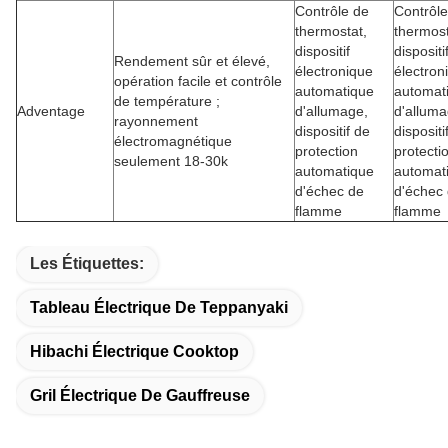
Contrôle de
Contrôle
thermostat,
thermost
dispositif
dispositi
Rendement sûr et élevé,
électronique
électron
opération facile et contrôle
automatique
automat
de température ;
Adventage
d'allumage,
d'alluma
rayonnement
dispositif de
dispositi
électromagnétique
protection
protecti
seulement 18-30k
automatique
automat
d'échec de
d'échec
flamme
flamme
Les Étiquettes:
Tableau Électrique De Teppanyaki
Hibachi Électrique Cooktop
Gril Électrique De Gauffreuse