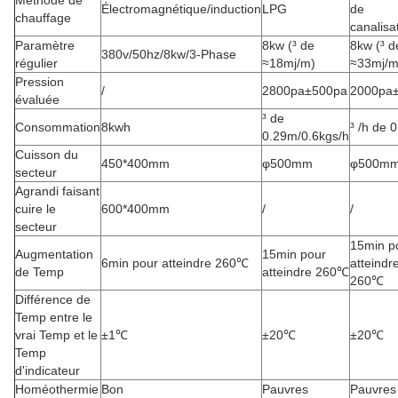
Électromagnétique/induction
LPG
de
chauffage
canalisa
Paramètre
8kw (³ de
8kw (³ d
380v/50hz/8kw/3-Phase
régulier
≈18mj/m)
≈33mj/m
Pression
/
2800pa±500pa
2000pa
évaluée
³ de
Consommation
8kwh
³ /h de 
0.29m/0.6kgs/h
Cuisson du
450*400mm
φ500mm
φ500m
secteur
Agrandi faisant
cuire le
600*400mm
/
/
secteur
15min p
Augmentation
15min pour
6min pour atteindre 260℃
atteindr
de Temp
atteindre 260℃
260℃
Différence de
Temp entre le
vrai Temp et le
±1℃
±20℃
±20℃
Temp
d'indicateur
Homéothermie
Bon
Pauvres
Pauvres