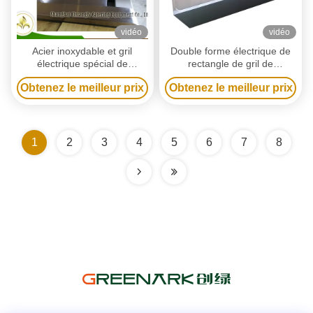
vidéo
vidéo
Acier inoxydable et gril
Double forme électrique de
électrique spécial de
rectangle de gril de
Teppanyaki d'acier allié pour
Teppanyaki de ventilateur
Obtenez le meilleur prix
Obtenez le meilleur prix
la maison
pour le restaurant
1
2
3
4
5
6
7
8