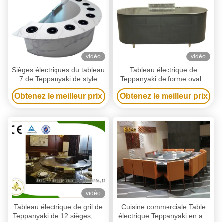
vidéo
vidéo
Sièges électriques du tableau
Tableau électrique de
7 de Teppanyaki de style
Teppanyaki de forme ovale,
japonais pour le BARBECUE
Commerical Hibachi
Obtenez le meilleur prix
Obtenez le meilleur prix
électrique Cooktop
vidéo
Tableau électrique de gril de
Cuisine commerciale Table
Teppanyaki de 12 sièges, gril
électrique Teppanyaki en arc