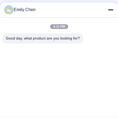
Les réseaux sociaux
Emily Chen
4:11 PM
Contactez rapidement
Good day, what product are you looking for?
Télégramme
86--18964553551
E-mail
info01@greenarkworld.com
Adresse
No. 253, route de Xuanchun, parc industriel de Sanzao,
nouvelle région de Pudong, Changhaï, Chine 201314
Politique de confidentialité
|
Plan du site
Chine Bonne qualité Tableau de gril de Teppanyaki Le