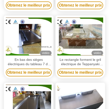
de Tableau de barbecue de
Hibachi Grill
Obtenez le meilleur prix
Obtenez le meilleur prix
Teppanyaki
vidéo
vidéo
En bas des sièges
Le rectangle forment le gril
électriques du tableau 7 de
électrique de Teppanyaki
gril de Teppanyaki d'air de
d'épuisement supérieur de
Obtenez le meilleur prix
Obtenez le meilleur prix
Front Air Supply
vapeur pour la maison
d'épuisement de vapeur de
rectangle submergé d'entrée