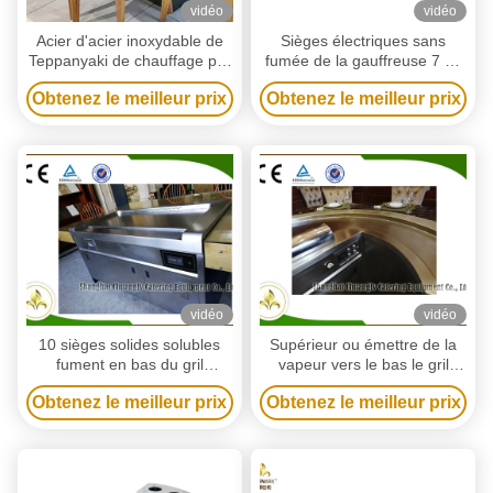
vidéo
vidéo
Acier d'acier inoxydable de
Sièges électriques sans
Teppanyaki de chauffage par
fumée de la gauffreuse 7 de
induction de 7 sièges de gril
gril de dessus de Tableau de
Obtenez le meilleur prix
Obtenez le meilleur prix
électrique de Tableau et allié
Teppanyaki
vidéo
vidéo
10 sièges solides solubles
Supérieur ou émettre de la
fument en bas du gril
vapeur vers le bas le gril
électrique de Tableau de
électrique de dessus de
Obtenez le meilleur prix
Obtenez le meilleur prix
Teppanyaki de rectangle
Tableau de Teppanyaki
d'épuisement
d'épuisement avec 10 sièges