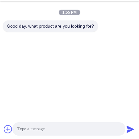
1:55 PM
Contactez rapidement
Good day, what product are you looking for?
Télégramme
86--18964553551
E-mail
info01@greenarkworld.com
Adresse
No. 253, route de Xuanchun, parc industriel de Sanzao,
nouvelle région de Pudong, Changhaï, Chine 201314
Politique de confidentialité
|
Plan du site
Chine Bonne qualité Tableau de gril de Teppanyaki Le
fournisseur. 2016-2026 Shanghai Chuanglv Catering Equipment
Co., Ltd Tous les droits réservés.