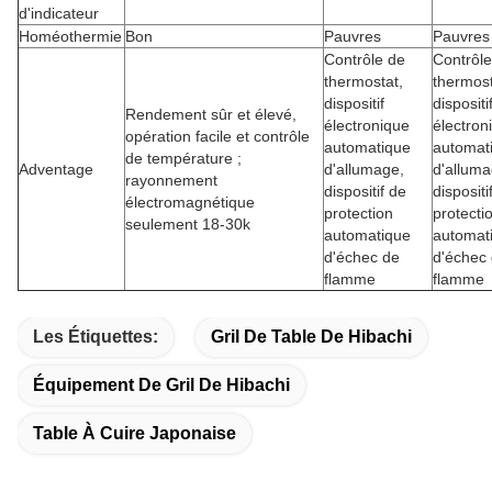
d'indicateur
Homéothermie
Bon
Pauvres
Pauvres
Contrôle de
Contrôle
thermostat,
thermost
dispositif
dispositi
Rendement sûr et élevé,
électronique
électron
opération facile et contrôle
automatique
automat
de température ;
Adventage
d'allumage,
d'alluma
rayonnement
dispositif de
dispositi
électromagnétique
protection
protecti
seulement 18-30k
automatique
automat
d'échec de
d'échec
flamme
flamme
Les Étiquettes:
Gril De Table De Hibachi
Équipement De Gril De Hibachi
Table À Cuire Japonaise