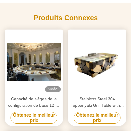
Produits Connexes
vidéo
Capacité de sièges de la
Stainless Steel 304
configuration de base 12 de
Teppanyaki Grill Table with 8
Tableau de gril de
Seats and Customized
Obtenez le meilleur
Obtenez le meilleur
Teppanyaki Hibachi de
20mm Thick Food-Grade
prix
prix
cercle
Special Alloy Steel