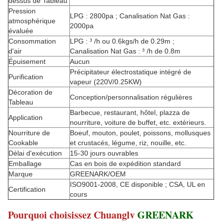
dessus de Tableau
Pression
LPG : 2800pa ; Canalisation Nat Gas :
atmosphérique
2000pa
évaluée
Consommation
LPG : ³ /h ou 0.6kgs/h de 0.29m ;
d'air
Canalisation Nat Gas : ³ /h de 0.8m
Épuisement
Aucun
Précipitateur électrostatique intégré de
Purification
vapeur (220V/0.25KW)
Décoration de
Conception/personnalisation régulières
Tableau
Barbecue, restaurant, hôtel, plazza de
Application
nourriture, voiture de buffet, etc. extérieurs.
Nourriture de
Boeuf, mouton, poulet, poissons, mollusques
Cookable
et crustacés, légume, riz, nouille, etc.
Délai d'exécution
15-30 jours ouvrables
Emballage
Cas en bois de expédition standard
Marque
GREENARK/OEM
ISO9001-2008, CE disponible ; CSA, UL en
Certification
cours
Pourquoi choisissez Chuanglv
GREENARK