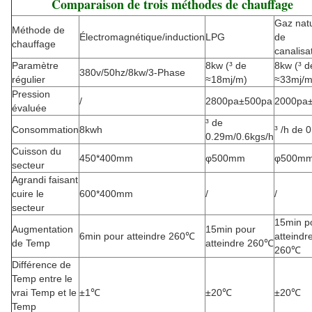
Comparaison de trois méthodes de chauffage
Gaz natu
Méthode de
Électromagnétique/induction
LPG
de
chauffage
canalisa
Paramètre
8kw (³ de
8kw (³ d
380v/50hz/8kw/3-Phase
régulier
≈18mj/m)
≈33mj/m
Pression
/
2800pa±500pa
2000pa
évaluée
³ de
Consommation
8kwh
³ /h de 
0.29m/0.6kgs/h
Cuisson du
450*400mm
φ500mm
φ500m
secteur
Agrandi faisant
cuire le
600*400mm
/
/
secteur
15min p
Augmentation
15min pour
6min pour atteindre 260℃
atteindr
de Temp
atteindre 260℃
260℃
Différence de
Temp entre le
vrai Temp et le
±1℃
±20℃
±20℃
Temp