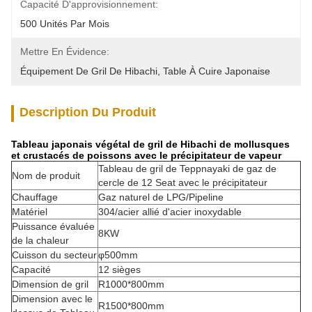
Capacité D'approvisionnement:
500 Unités Par Mois
Mettre En Évidence:
Équipement De Gril De Hibachi
, 
Table À Cuire Japonaise
Description Du Produit
Tableau japonais végétal de gril de Hibachi de mollusques
et crustacés de poissons avec le précipitateur de vapeur
Tableau de gril de Teppnayaki de gaz de
Nom de produit
cercle de 12 Seat avec le précipitateur
Chauffage
Gaz naturel de LPG/Pipeline
Matériel
304/acier allié d'acier inoxydable
Puissance évaluée
8KW
de la chaleur
Cuisson du secteur
φ500mm
Capacité
12 sièges
Dimension de gril
R1000*800mm
Dimension avec le
R1500*800mm