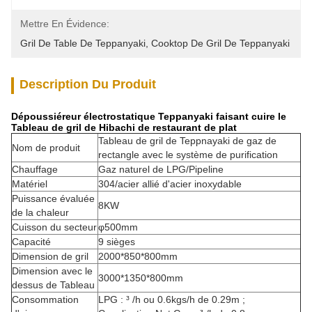
Mettre En Évidence:
Gril De Table De Teppanyaki
, 
Cooktop De Gril De Teppanyaki
Description Du Produit
Dépoussiéreur électrostatique Teppanyaki faisant cuire le
Tableau de gril de Hibachi de restaurant de plat
Tableau de gril de Teppnayaki de gaz de
Nom de produit
rectangle avec le système de purification
Chauffage
Gaz naturel de LPG/Pipeline
Matériel
304/acier allié d'acier inoxydable
Puissance évaluée
8KW
de la chaleur
Cuisson du secteur
φ500mm
Capacité
9 sièges
Dimension de gril
2000*850*800mm
Dimension avec le
3000*1350*800mm
dessus de Tableau
Consommation
LPG : ³ /h ou 0.6kgs/h de 0.29m ;