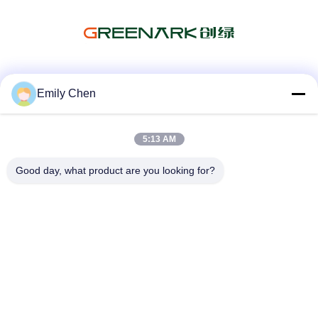
Les réseaux sociaux
Emily Chen
5:13 AM
Contactez rapidement
Good day, what product are you looking for?
Télégramme
86--18964553551
E-mail
info01@greenarkworld.com
Adresse
No. 253, route de Xuanchun, parc industriel de Sanzao,
nouvelle région de Pudong, Changhaï, Chine 201314