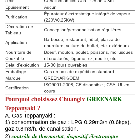
d'air
Canalisation Nat Gas : ³ /h de 0.8m
Épuisement
Aucun
Épurateur électrostatique intégré de vapeur
Purification
(220V/0.25KW)
Décoration de
Conception/personnalisation régulières
Tableau
Barbecue, restaurant, hôtel, plazza de
Application
nourriture, voiture de buffet, etc. extérieurs.
Nourriture de
Boeuf, mouton, poulet, poissons, mollusques
Cookable
et crustacés, légume, riz, nouille, etc.
Délai d'exécution
15-30 jours ouvrables
Emballage
Cas en bois de expédition standard
Marque
GREENARK/OEM
ISO9001-2008, CE disponible ; CSA, UL en
Certification
cours
Pourquoi choisissez Chuanglv
GREENARK
Teppanyaki ?
A. Gas Teppanyaki :
1) consommation de gaz : LPG 0.29m3/h (0.6kgs),
gaz 0.8m3/h. de canalisation.
contrôle de thermostat, dispositif électronique
2)