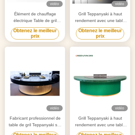
vidéo
vidéo
Élément de chauffage
Grill Teppanyaki à haut
électrique Table de gril
rendement avec une table
Teppanyaki pour la
de 20 mm en acier allié de
Obtenez le meilleur
Obtenez le meilleur
purification personnalisée
qualité alimentaire et un
prix
prix
selon vos besoins
chauffage intelligent
vidéo
vidéo
Fabricant professionnel de
Grill Teppanyaki à haut
table de gril Teppanyaki sur
rendement avec une table
mesure avec design gratuit
de 20 mm en acier allié de
Obtenez le meilleur
Obtenez le meilleur