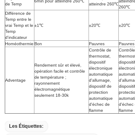
6min pour atteindre 260℃
atteindr
de Temp
atteindre 260℃
260℃
Différence de
Temp entre le
vrai Temp et le
±1℃
±20℃
±20℃
Temp
d'indicateur
Homéothermie
Bon
Pauvres
Pauvres
Contrôle de
Contrôle
thermostat,
thermost
dispositif
dispositi
Rendement sûr et élevé,
électronique
électron
opération facile et contrôle
automatique
automat
de température ;
Adventage
d'allumage,
d'alluma
rayonnement
dispositif de
dispositi
électromagnétique
protection
protecti
seulement 18-30k
automatique
automat
d'échec de
d'échec
flamme
flamme
Les Étiquettes: