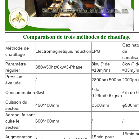
Comparaison de trois méthodes de chauffage
Gaz natu
Méthode de
Électromagnétique/induction
LPG
de
chauffage
canalisa
Paramètre
8kw (³ de
8kw (³ d
380v/50hz/8kw/3-Phase
régulier
≈18mj/m)
≈33mj/m
Pression
/
2800pa±500pa
2000pa
évaluée
³ de
Consommation
8kwh
³ /h de 
0.29m/0.6kgs/h
Cuisson du
450*400mm
φ500mm
φ500m
secteur
Agrandi faisant
cuire le
600*400mm
/
/
secteur
15min p
Augmentation
15min pour