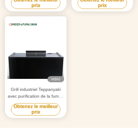
fournisseur fiable
qualité alimentaire et un
prix
prix
d'équipement de gril Hibachi
chauffage intelligent
vidéo
Grill industriel Teppanyaki
avec purification de la fumée
par triple flux d'air et
Obtenez le meilleur
technologie anti-obstruction
prix