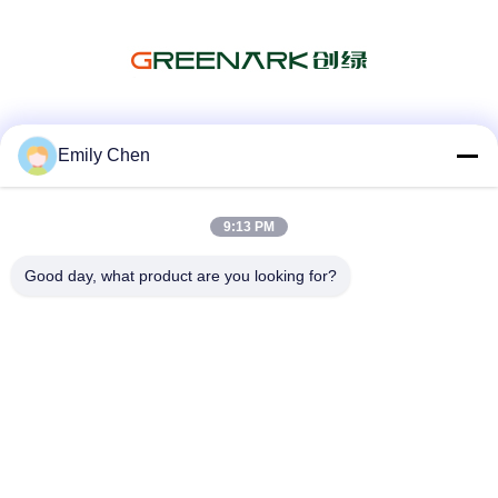
Media Sosial
Emily Chen
9:13 PM
Kontak Cepat
Good day, what product are you looking for?
Telp
86--18964553551
E-mail
info01@greenarkworld.com
Alamat
No. 253, Jalan Xuanchun, Taman Industri Sanzao, Area
Baru Pudong, Shanghai, Tiongkok 201314