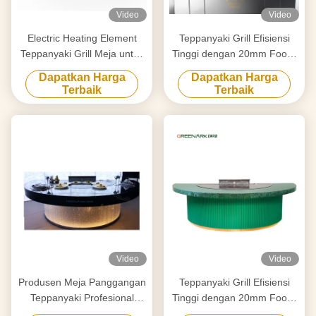
Video
Video
Electric Heating Element
Teppanyaki Grill Efisiensi
Teppanyaki Grill Meja untuk
Tinggi dengan 20mm Food-
Pembersihan Disesuaikan
Grade Alloy Steel
Dapatkan Harga
Dapatkan Harga
dengan Kebutuhan Anda
Countertop & Smart Heating
Terbaik
Terbaik
Video
Video
Produsen Meja Panggangan
Teppanyaki Grill Efisiensi
Teppanyaki Profesional
Tinggi dengan 20mm Food-
Dibuat Khusus Dengan
Grade Alloy Steel