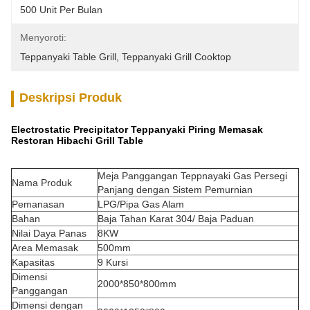
500 Unit Per Bulan
Menyoroti:
Teppanyaki Table Grill
, 
Teppanyaki Grill Cooktop
Deskripsi Produk
Electrostatic Precipitator Teppanyaki Piring Memasak
Restoran Hibachi Grill Table
Meja Panggangan Teppnayaki Gas Persegi
Nama Produk
Panjang dengan Sistem Pemurnian
Pemanasan
LPG/Pipa Gas Alam
Bahan
Baja Tahan Karat 304/ Baja Paduan
Nilai Daya Panas
8KW
Area Memasak
500mm
Kapasitas
9 Kursi
Dimensi
2000*850*800mm
Panggangan
Dimensi dengan