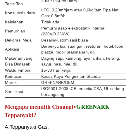
3000*1350*800mm
Table Top
LPG: 0,29m³/jam atau 0,6kg/jam;Pipa Nat
Konsumsi udara
Gas: 0.8m³/h
Kelelahan
Tidak ada
Pemurni asap elektrostatik internal
Pemurnian
(220V/0.25KW)
Dekorasi Meja
Desain/kustomisasi biasa
Barbekyu luar ruangan, restoran, hotel, food
Aplikasi
plazza, mobil prasmanan, dll.
Makanan yang
Daging sapi, kambing, ayam, ikan, kerang,
Bisa Dimasak
sayur, nasi, mie, dll.
Waktu Pimpin
15-30 hari kerja
Kemasan
Kasus Kayu Pengiriman Standar
Merek
GREENARK/OEM
ISO9001-2008, CE tersedia;CSA, UL sedang
Sertifikasi
berlangsung
Mengapa memilih Chuanglv
GREENARK
Teppanyaki?
A.Teppanyaki Gas: