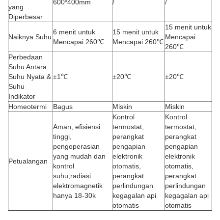
600*400mm
/
/
yang
Diperbesar
15 menit untuk
6 menit untuk
15 menit untuk
Naiknya Suhu
Mencapai
Mencapai 260℃
Mencapai 260℃
260℃
Perbedaan
Suhu Antara
Suhu Nyata &
±1℃
±20℃
±20℃
Suhu
Indikator
Homeotermi
Bagus
Miskin
Miskin
Kontrol
Kontrol
Aman, efisiensi
termostat,
termostat,
tinggi,
perangkat
perangkat
pengoperasian
pengapian
pengapian
yang mudah dan
elektronik
elektronik
Petualangan
kontrol
otomatis,
otomatis,
suhu;radiasi
perangkat
perangkat
elektromagnetik
perlindungan
perlindungan
hanya 18-30k
kegagalan api
kegagalan api
otomatis
otomatis