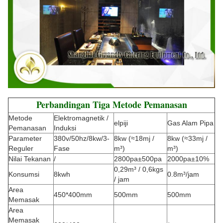
Perbandingan Tiga Metode Pemanasan
Metode
Elektromagnetik /
elpiji
Gas Alam Pipa
Pemanasan
Induksi
Parameter
380v/50hz/8kw/3-
8kw (≈18mj /
8kw (≈33mj /
Reguler
Fase
m³)
m³)
Nilai Tekanan
/
2800pa±500pa
2000pa±10%
0,29m³ / 0,6kgs
Konsumsi
8kwh
0.8m³/jam
/ jam
Area
450*400mm
500mm
500mm
Memasak
Area
Memasak