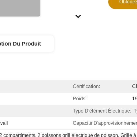
Obtenez
ption Du Produit
Certification:
C
Poids:
1
Type D'élément Électrique:
T
vail
Capacité D'approvisionnemen
à 2 compartiments
, 
2 poissons grill électrique de poisson
, 
Grille 