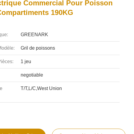
ectrique Commercial Pour Poisson
Compartiments 190KG
que:
GREENARK
odèle:
Gril de poissons
ièces:
1 jeu
negotiable
e
T/T,L/C,West Union