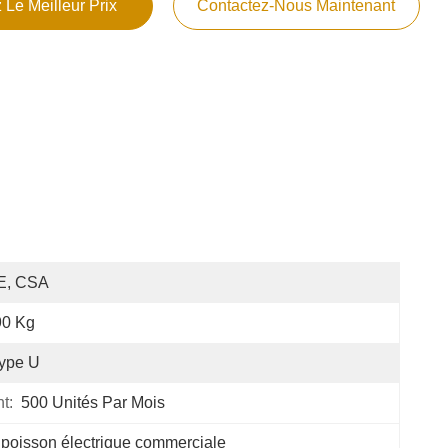
 Le Meilleur Prix
Contactez-Nous Maintenant
E, CSA
90 Kg
ype U
t:
500 Unités Par Mois
à poisson électrique commerciale