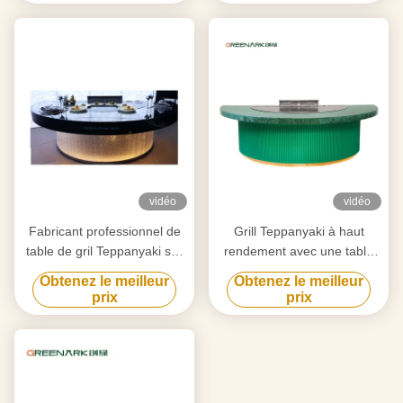
vidéo
vidéo
Fabricant professionnel de
Grill Teppanyaki à haut
table de gril Teppanyaki sur
rendement avec une table
mesure avec design gratuit
de 20 mm en acier allié de
Obtenez le meilleur
Obtenez le meilleur
fournisseur fiable
qualité alimentaire et un
prix
prix
d'équipement de gril Hibachi
chauffage intelligent