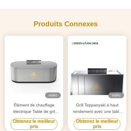
Produits Connexes
vidéo
vidéo
Élément de chauffage
Grill Teppanyaki à haut
électrique Table de gril
rendement avec une table
Teppanyaki pour la
de 20 mm en acier allié de
Obtenez le meilleur
Obtenez le meilleur
purification personnalisée
qualité alimentaire et un
prix
prix
selon vos besoins
chauffage intelligent