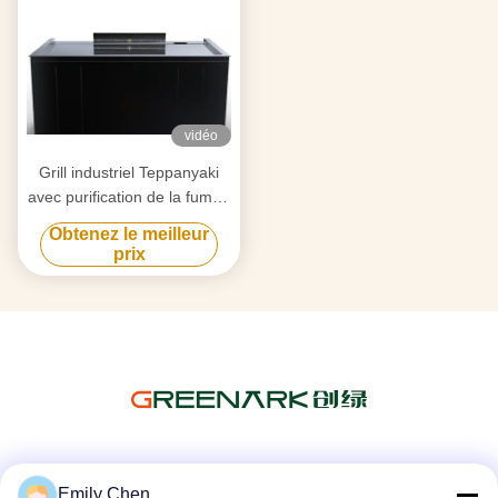
vidéo
Grill industriel Teppanyaki
avec purification de la fumée
par triple flux d'air et
Obtenez le meilleur
technologie anti-obstruction
prix
Les réseaux sociaux
Emily Chen