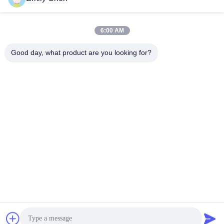
6:00 AM
Contactez rapidement
Good day, what product are you looking for?
Télégramme
86--18964553551
E-mail
info01@greenarkworld.com
Adresse
No. 253, route de Xuanchun, parc industriel de Sanzao,
nouvelle région de Pudong, Changhaï, Chine 201314
Politique de confidentialité
|
Plan du site
Chine Bonne qualité Tableau de gril de Teppanyaki Le
fournisseur. 2016-2026 Shanghai Chuanglv Catering Equipment
Co., Ltd Tous les droits réservés.