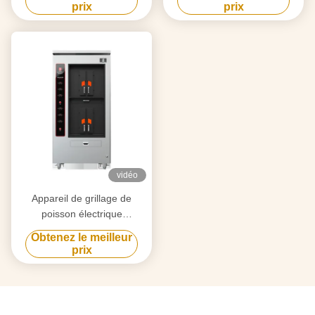
la fois
prix
prix
vidéo
Appareil de grillage de
poisson électrique
commercial à double couche
Obtenez le meilleur
4 compartiments
prix