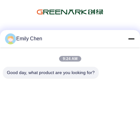
Les réseaux sociaux
Emily Chen
9:24 AM
Contactez rapidement
Good day, what product are you looking for?
Télégramme
86--18964553551
E-mail
info01@greenarkworld.com
Adresse
No. 253, route de Xuanchun, parc industriel de Sanzao,
nouvelle région de Pudong, Changhaï, Chine 201314