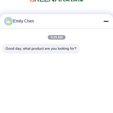
Les réseaux sociaux
Emily Chen
5:15 AM
Contactez rapidement
Good day, what product are you looking for?
Télégramme
86--18964553551
E-mail
info01@greenarkworld.com
Adresse
No. 253, route de Xuanchun, parc industriel de Sanzao,
nouvelle région de Pudong, Changhaï, Chine 201314