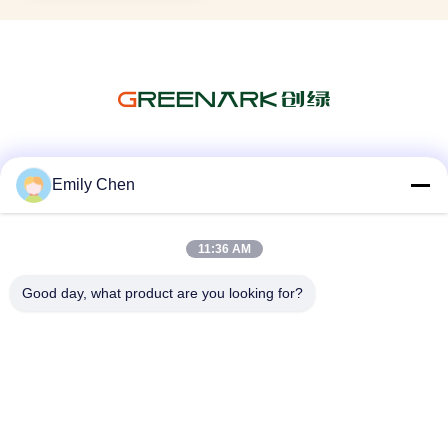
Les réseaux sociaux
Emily Chen
11:36 AM
Contactez rapidement
Good day, what product are you looking for?
Télégramme
86--18964553551
E-mail
info01@greenarkworld.com
Adresse