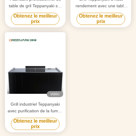
table de gril Teppanyaki sur
rendement avec une table
mesure avec design gratuit
de 20 mm en acier allié de
Obtenez le meilleur
Obtenez le meilleur
fournisseur fiable
qualité alimentaire et un
prix
prix
d'équipement de gril Hibachi
chauffage intelligent
vidéo
Grill industriel Teppanyaki
avec purification de la fumée
par triple flux d'air et
Obtenez le meilleur
technologie anti-obstruction
prix