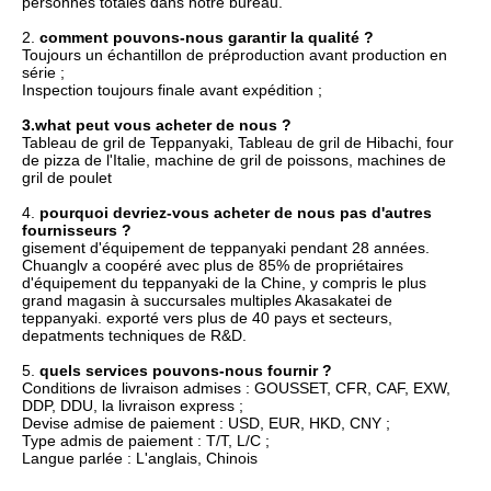
personnes totales dans notre bureau.
2. 
comment pouvons-nous garantir la qualité ?
Toujours un échantillon de préproduction avant production en 
série ;
Inspection toujours finale avant expédition ;
3.what peut vous acheter de nous ?
Tableau de gril de Teppanyaki, Tableau de gril de Hibachi, four 
de pizza de l'Italie, machine de gril de poissons, machines de 
gril de poulet
4. 
pourquoi devriez-vous acheter de nous pas d'autres 
fournisseurs ?
gisement d'équipement de teppanyaki pendant 28 années. 
Chuanglv a coopéré avec plus de 85% de propriétaires 
d'équipement du teppanyaki de la Chine, y compris le plus 
grand magasin à succursales multiples Akasakatei de 
teppanyaki. exporté vers plus de 40 pays et secteurs, 
depatments techniques de R&D.
5. 
quels services pouvons-nous fournir ?
Conditions de livraison admises : GOUSSET, CFR, CAF, EXW, 
DDP, DDU, la livraison express ;
Devise admise de paiement : USD, EUR, HKD, CNY ;
Type admis de paiement : T/T, L/C ;
Langue parlée : L'anglais, Chinois