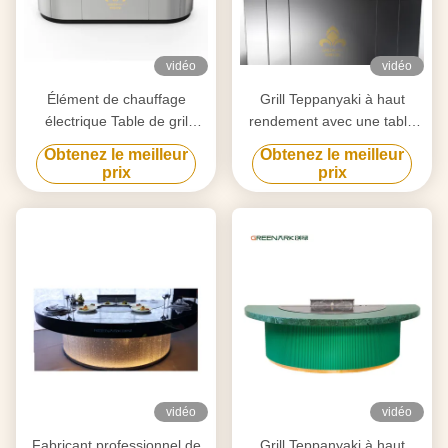
vidéo
vidéo
Élément de chauffage
Grill Teppanyaki à haut
électrique Table de gril
rendement avec une table
Teppanyaki pour la
de 20 mm en acier allié de
Obtenez le meilleur
Obtenez le meilleur
purification personnalisée
qualité alimentaire et un
prix
prix
selon vos besoins
chauffage intelligent
vidéo
vidéo
Fabricant professionnel de
Grill Teppanyaki à haut