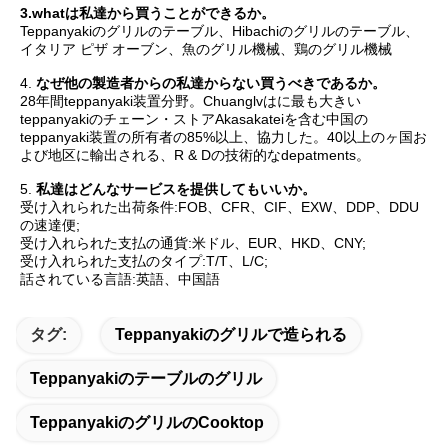
3.whatは私達から買うことができるか。
Teppanyakiのグリルのテーブル、Hibachiのグリルのテーブル、
イタリア ピザ オーブン、魚のグリル機械、鶏のグリル機械
4. 
なぜ他の製造者からの私達からない買うべきであるか。
28年間teppanyaki装置分野。Chuanglvはに最も大きい
teppanyakiのチェーン・ストアAkasakateiを含む中国の
teppanyaki装置の所有者の85%以上、協力した。40以上のヶ国お
よび地区に輸出される、R & Dの技術的なdepatments。
5. 
私達はどんなサービスを提供してもいいか。
受け入れられた出荷条件:FOB、CFR、CIF、EXW、DDP、DDU
の速達便;
受け入れられた支払の通貨:米ドル、EUR、HKD、CNY;
受け入れられた支払のタイプ:T/T、L/C;
話されている言語:英語、中国語
タグ:
Teppanyakiのグリルで造られる
Teppanyakiのテーブルのグリル
Teppanyakiのグリルのcooktop