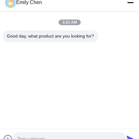
ソーシャル メディア
Emily Chen
3:21 AM
迅速な連絡
Good day, what product are you looking for?
テレ
86--18964553551
メール
info01@greenarkworld.com
アドレス
第253のXuanchunの道、Sanzaoの工業団地、浦東新区の新
しい区域、上海、中国201314
プライバシーポリシー
|
地図
中国 良質 Teppanyakiのグリルのテーブル 提供者 著作権 2016-
2026 Shanghai Chuanglv Catering Equipment Co., Ltd すべての