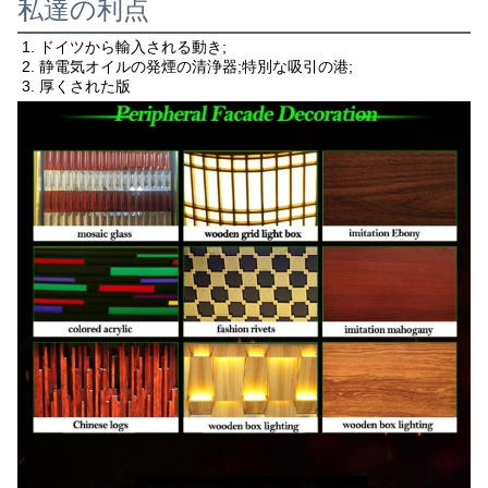
私達の利点
1. 
ドイツから輸入される動き;
2. 静電気オイルの発煙の清浄器;特別な吸引の港;
3. 厚くされた版