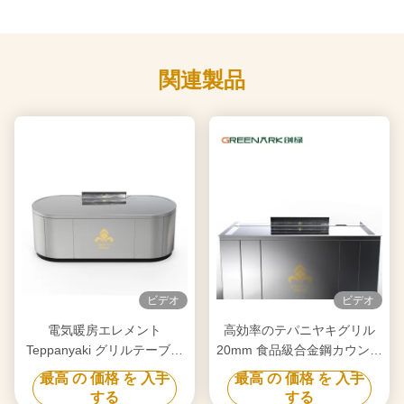
関連製品
ビデオ
ビデオ
電気暖房エレメント
高効率のテパニヤキグリル
Teppanyaki グリルテーブル
20mm 食品級合金鋼カウンタ
あなたの要求に合わせた浄化
ートップとスマートヒート
最高 の 価格 を 入手
最高 の 価格 を 入手
する
する