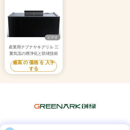
ビデオ
産業用テプナヤキグリル 三
重気流の煙浄化と防堵技術
最高 の 価格 を 入手
する