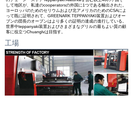
して地区が、私達のcooperatorsの外国に1つである輸出された。  
ヨーロッパのためのセリウムおよび北アメリカのためのCSAによ
って既に証明されて、GREENARK TEPPANYAKI装置およびオー
ブンの団長のオーブンはより多くの証明の達成の進行している。
世界中teppanyaki装置およびさまざまなグリルの最もよい質の顧
客に役立つChuanglvは目指す。
工場