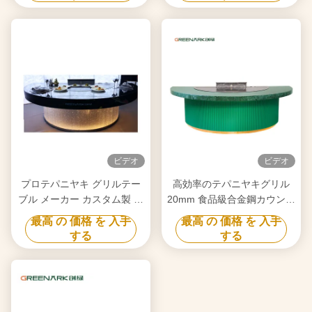
ビデオ
ビデオ
プロテパニヤキ グリルテー
高効率のテパニヤキグリル
ブル メーカー カスタム製 フ
20mm 食品級合金鋼カウンタ
リーデザイン 信頼できるヒ
ートップとスマートヒート
最高 の 価格 を 入手
最高 の 価格 を 入手
バチ グリル機器サプライヤ
する
する
ー