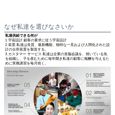
なぜ私達を選びなさいか
私達供給できる何が
1.宇宙設計:顧客の要求に従う宇宙設計
2.装置:私達は良質、最新機能、独特な一見および人間化された設
計の台所装置を製造する。
3.カスタマー サービス:私達は企業の首脳会議を、焼いている魚
を組織し、子を産むために毎年開き私達の顧客に報酬を与えるた
めに実務講習を毎月焼く。