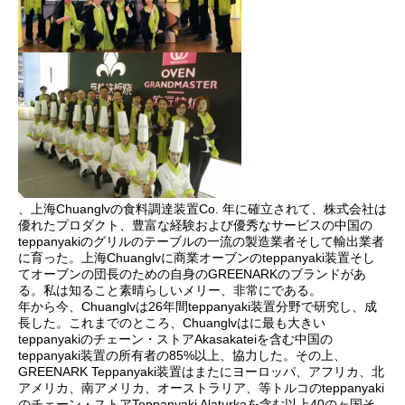
、上海Chuanglvの食料調達装置Co. 年に確立されて、株式会社は
優れたプロダクト、豊富な経験および優秀なサービスの中国の
teppanyakiのグリルのテーブルの一流の製造業者そして輸出業者
に育った。上海Chuanglvに商業オーブンのteppanyaki装置そし
てオーブンの団長のための自身のGREENARKのブランドがあ
る。私は知ること素晴らしいメリー、非常にである。  
年から今、Chuanglvは26年間teppanyaki装置分野で研究し、成
長した。これまでのところ、Chuanglvはに最も大きい
teppanyakiのチェーン・ストアAkasakateiを含む中国の
teppanyaki装置の所有者の85%以上、協力した。その上、
GREENARK Teppanyaki装置はまたにヨーロッパ、アフリカ、北
アメリカ、南アメリカ、オーストラリア、等トルコのteppanyaki
のチェーン・ストアTeppanyaki Alaturkaを含む以上40のヶ国そ