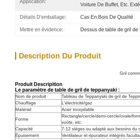
Application:
Voiture De Buffet, Etc. Exté
Détails D'emballage:
Cas En Bois De Qualité
Mettre en évidence:
Dessus de table de gril de
Description Du Produit
Gril comme
Produit Descripition
Le paramètre de table de gril de teppanyaki :
Nom de produit
Tableau de Teppanyaki de gril de Tepp
Chauffage
L'électricité/gaz
Matériel
Acier inoxydable
Rectangle/cercle/demi-cercle/ovale/for
Forme
voûte, etc.
Capacité
7-12 sièges ou adapté aux besoins du c
Épuisement
Ventilateur et épurateur intégrés faculta