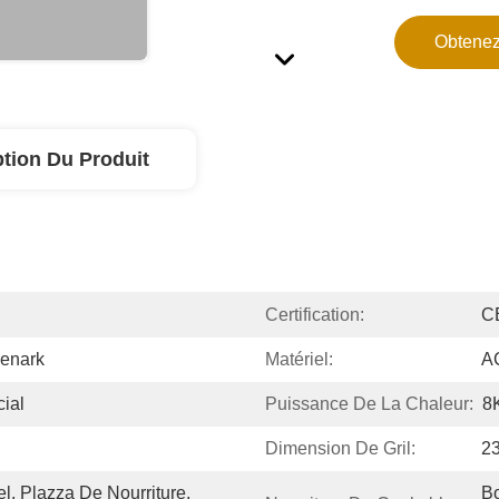
Obtenez
ption Du Produit
Certification:
C
eenark
Matériel:
A
cial
Puissance De La Chaleur:
8
Dimension De Gril:
2
l, Plazza De Nourriture, 
Bo