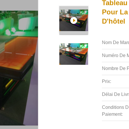
Tableau
Pour La
D'hôtel
Nom De Mar
Numéro De M
Nombre De P
Prix:
Délai De Livr
Conditions D
Paiement: