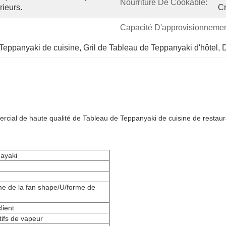
Nourriture De Cookable:
rieurs.
Cr
Capacité D'approvisionnemen
 Teppanyaki de cuisine
, 
Gril de Tableau de Teppanyaki d'hôtel
, 
D
rcial de haute qualité de Tableau de Teppanyaki de cuisine de restaur
nayaki
me de la fan shape/U/forme de
lient
tifs de vapeur