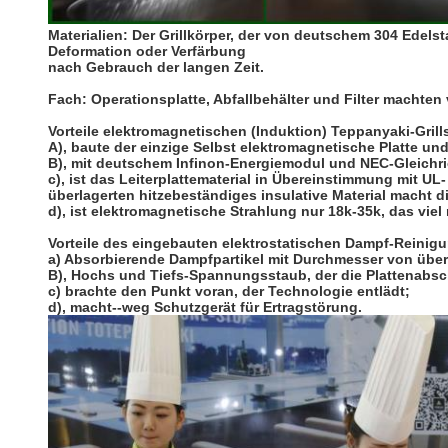
Materialien:
Der Grillkörper, der von deutschem 304 Edelst
Deformation oder Verfärbung
nach Gebrauch der langen Zeit.
Fach:
Operationsplatte, Abfallbehälter und Filter macht
Vorteile elektromagnetischen (Induktion) Teppanyaki-Grill
A), baute der einzige Selbst elektromagnetische Platte u
B), mit deutschem Infinon-Energiemodul und NEC-Gleichri
c), ist das Leiterplattematerial in Übereinstimmung mit UL
überlagerten hitzebeständiges insulative Material macht d
d), ist elektromagnetische Strahlung nur 18k-35k, das viel
Vorteile des eingebauten elektrostatischen Dampf-Reinig
a)
Absorbierende Dampfpartikel mit Durchmesser von über
B), Hochs und Tiefs-Spannungsstaub, der die Plattenabsc
c) brachte den Punkt voran, der Technologie entlädt;
d), macht--weg Schutzgerät für Ertragstörung.