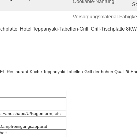
Cookable-Nahrung:
Sc
Versorgungsmaterial-Fähigkei
chplatte
, 
Hotel Teppanyaki-Tabellen-Grill
, 
Grill-Tischplatte 8K
L-Restaurant-Küche Teppanyaki-Tabellen-Grill der hohen Qualität Ha
s Fans shape/U/Bogenform, etc.
 Dampfreinigungsapparat
heit