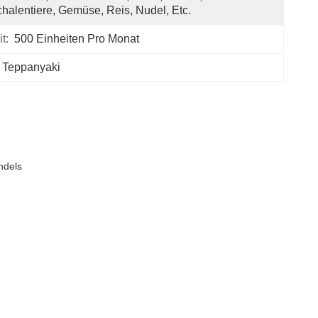
halentiere, Gemüse, Reis, Nudel, Etc.
t:
500 Einheiten Pro Monat
W Teppanyaki
ndels