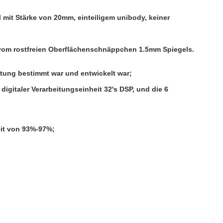
l mit Stärke von 20mm, einteiligem unibody, keiner
 vom rostfreien Oberflächenschnäppchen 1.5mm Spiegels.
stung bestimmt war und entwickelt war;
digitaler Verarbeitungseinheit 32's DSP, und die 6
eit von 93%-97%;