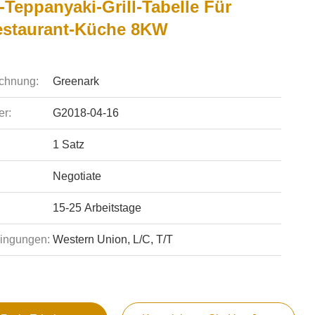
Teppanyaki-Grill-Tabelle Für
estaurant-Küche 8KW
chnung:
Greenark
r:
G2018-04-16
1 Satz
Negotiate
15-25 Arbeitstage
ingungen:
Western Union, L/C, T/T