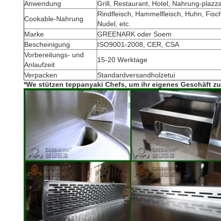
Anwendung
Grill, Restaurant, Hotel, Nahrung-plazza
Rindfleisch, Hammelfleisch, Huhn, Fisc
Cookable-Nahrung
Nudel, etc.
Marke
GREENARK oder Soem
Bescheinigung
ISO9001-2008, CER, CSA
Vorbereitungs- und
15-20 Werktage
Anlaufzeit
Verpacken
Standardversandholzetui
*We stützen teppanyaki Chefs, um ihr eigenes Geschäft z