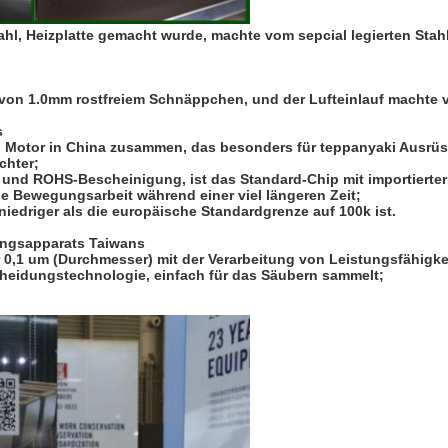
ahl, Heizplatte gemacht wurde, machte vom sepcial legierten Stah
en von 1.0mm rostfreiem Schnäppchen, und der Lufteinlauf machte
s
nd Motor in China zusammen, das besonders für teppanyaki Ausrü
chter;
- und ROHS-Bescheinigung, ist das Standard-Chip mit importierter 
ie Bewegungsarbeit während einer viel längeren Zeit;
 niedriger als die europäische Standardgrenze auf 100k ist.
ungsapparats Taiwans
 0,1 um (Durchmesser) mit der Verarbeitung von Leistungsfähigk
heidungstechnologie, einfach für das Säubern sammelt;