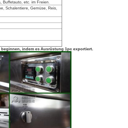
, Buffetauto, etc. im Freien.
he, Schalentiere, Gemüse, Reis,
u beginnen, indem es
Ausrüstung
1pc exportiert
.