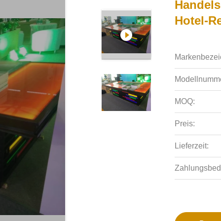
Handels-
Hotel-R
Markenbezei
Modellnumme
MOQ:
Preis:
Lieferzeit:
Zahlungsbed