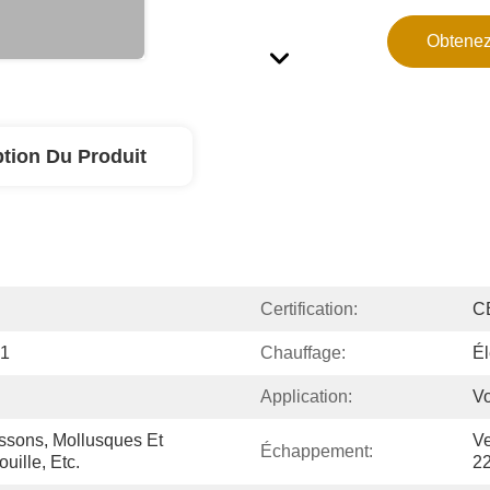
Obtenez
ption Du Produit
Certification:
C
01
Chauffage:
Él
Application:
Vo
ssons, Mollusques Et 
Ve
Échappement:
uille, Etc.
2