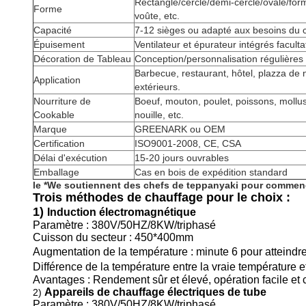
Rectangle/cercle/demi-cercle/ovale/for
Forme
voûte, etc.
Capacité
7-12 sièges ou adapté aux besoins du c
Épuisement
Ventilateur et épurateur intégrés faculta
Décoration de Tableau
Conception/personnalisation régulières
Barbecue, restaurant, hôtel, plazza de no
Application
extérieurs.
Nourriture de
Boeuf, mouton, poulet, poissons, mollus
Cookable
nouille, etc.
Marque
GREENARK ou OEM
Certification
ISO9001-2008, CE, CSA
Délai d'exécution
15-20 jours ouvrables
Emballage
Cas en bois de expédition standard
le *We soutiennent des chefs de teppanyaki pour commence
Trois méthodes de chauffage pour le choix :
1)
Induction électromagnétique
Paramètre : 380V/50HZ/8KW/triphasé
Cuisson du secteur : 450*400mm
Augmentation de la température : minute 6 pour atteind
Différence de la température entre la vraie température e
Avantages : Rendement sûr et élevé, opération facile e
Appareils de chauffage électriques de tube
2)
Paramètre : 380V/50HZ/8KW/triphasé