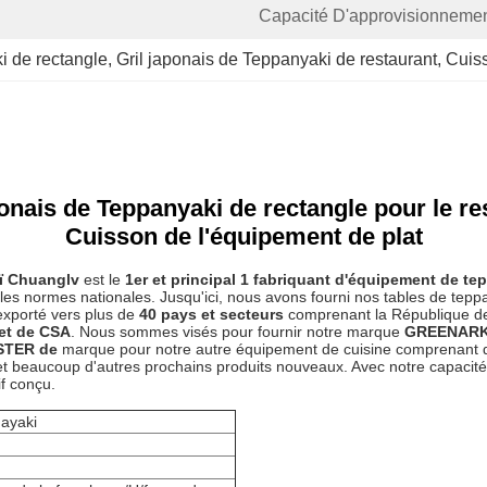
Capacité D'approvisionnemen
i de rectangle
, 
Gril japonais de Teppanyaki de restaurant
, 
Cuiss
ponais de Teppanyaki de rectangle pour le re
Cuisson de l'équipement de plat
ï Chuanglv
est le
1er et principal 1 fabriquant d'équipement de te
 les normes nationales. Jusqu'ici, nous avons fourni nos tables de tepp
exporté vers plus de
40 pays et secteurs
comprenant la République de 
et de CSA
. Nous sommes visés pour fournir notre marque
GREENARK
TER de
marque pour notre autre équipement de cuisine comprenant des
et beaucoup d'autres prochains produits nouveaux. Avec notre capacité
if conçu.
nayaki