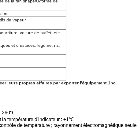
me de la fan shape/U/forme de
lient
tifs de vapeur
urriture, voiture de buffet, etc.
ques et crustacés, légume, riz,
r leurs propres affaires par exporter l'équipement 1pc.
re 260℃
t la température d'indicateur : ±1℃
t contrôle de température ; rayonnement électromagnétique seul