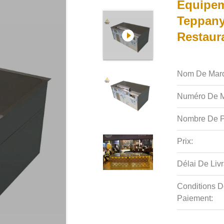
Équipem
Teppany
Restaura
Nom De Mar
Numéro De M
Nombre De P
Prix:
Délai De Livr
Conditions D
Paiement: