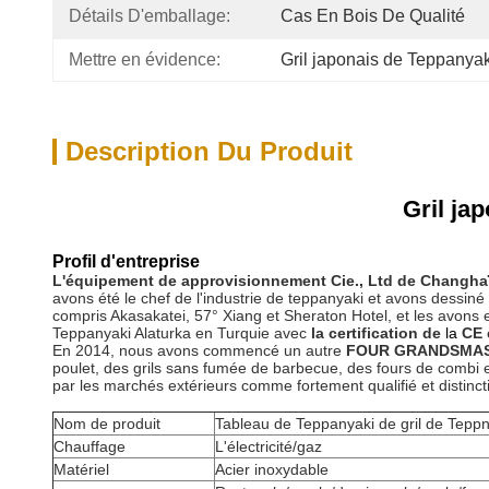
Détails D'emballage:
Cas En Bois De Qualité
Mettre en évidence:
Gril japonais de Teppanyak
Description Du Produit
Gril ja
Profil d'entreprise
L'équipement de approvisionnement Cie., Ltd de Changha
avons été le chef de l'industrie de teppanyaki et avons dessiné
compris Akasakatei, 57° Xiang et Sheraton Hotel, et les avons 
Teppanyaki Alaturka en Turquie avec
la certification de
la
CE 
En 2014, nous avons commencé un autre
FOUR GRANDSMAS
poulet, des grils sans fumée de barbecue, des fours de combi 
par les marchés extérieurs comme fortement qualifié et distinct
Nom de produit
Tableau de Teppanyaki de gril de Tepp
Chauffage
L'électricité/gaz
Matériel
Acier inoxydable