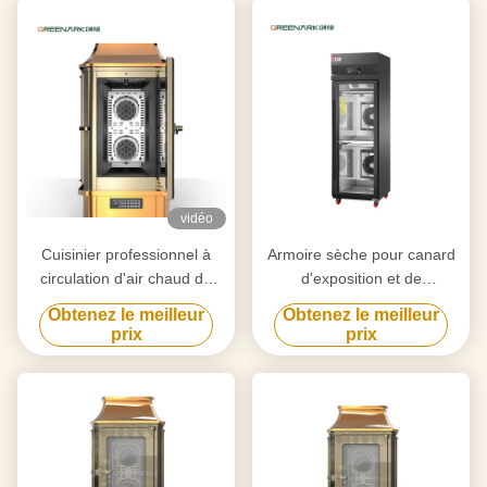
vidéo
Cuisinier professionnel à
Armoire sèche pour canard
circulation d'air chaud de
d'exposition et de
500L pour rôtir du poulet, du
refroidissement d'air
Obtenez le meilleur
Obtenez le meilleur
canard, de l'agneau et du
commercial
prix
prix
porc avec certification CE
ISO