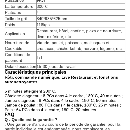
Puissance
9KW
La température
300℃
Plateaux
4
Taille de gril
840*935*625mm
Poids
118kgs
Restaurant, hôtel, cantine, plaza de nourriture,
Application
diner extérieur, etc.
Nourriture de
Viande, poulet, poissons, mollusques et
Cookable
crustacés, chiche-kebab, nervure, légume, etc.
Conditions de
T/T
paiement
Délai d'exécution
15-30 jours de travail
Caractéristiques principales
Rôti, commande numérique, Live Restaurant et fonctions
autonettoyantes.
5 minutes atteignent 200' C.
Côtelette d'agneau : 8 PCs dans 4 le cadre, 180' C, 40 minutes ;
Jambe d'agneau : 8 PCs dans 4 le cadre, 180' C, 50 minutes ;
Jambe de poulet : 80 PCs dans 4 le cadre, 180' C, 25 minutes ;
Pain : 64 PCs dans 4 le cadre, 180' C, 20 minutes.
FAQ
Q : Quelle est la garantie ?
: Une garantie d'an, au cours de la période de garantie, pour la
partie individuelle est endommagée, nous remplacera les